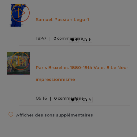
Samuel: Passion Lego-1
18
:
47
0 commentaire
1
9
Paris Bruxelles 1880-1914 Volet 8 Le Néo-
impressionnisme
09
:
16
0 commentaire
1
4
Afficher des sons supplémentaires