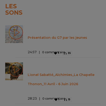
LES
SONS
Présentation du G7 par les jeunes
24
:
57
0 commentaire
1
35
Lionel Sabatté_Alchimies_La Chapelle
Thonon_11 Avril - 6 Juin 2026
28
:
23
0 commentaire
1
15