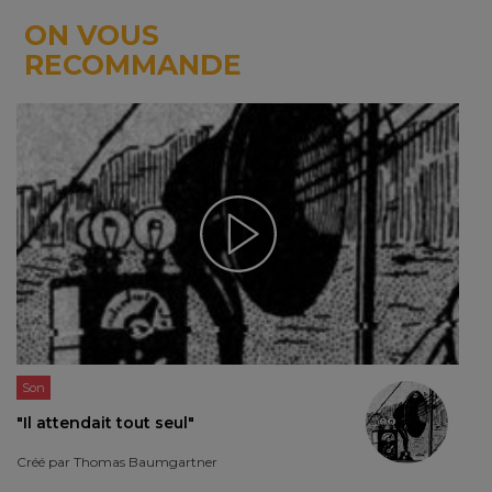
ON VOUS
RECOMMANDE
Son
"Il attendait tout seul"
Créé par
Thomas Baumgartner