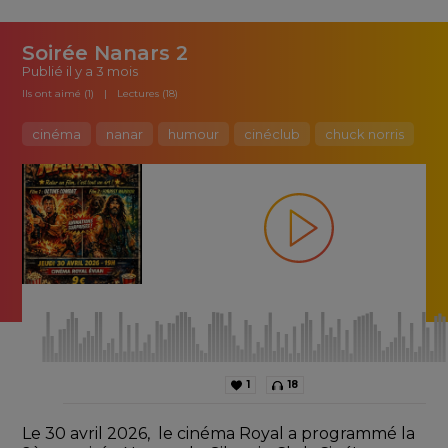
Soirée Nanars 2
Publié
il y a 3 mois
Ils ont aimé (1)
Lectures (18)
cinéma
nanar
humour
cinéclub
chuck norris
1
18
Le 30 avril 2026,  le cinéma Royal a programmé la 