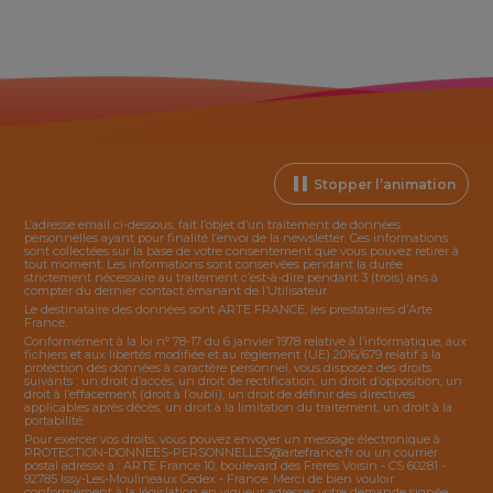
Stopper l’animation
L’adresse email ci-dessous, fait l’objet d’un traitement de données
personnelles ayant pour finalité l’envoi de la
newsletter
. Ces informations
sont collectées sur la base de votre consentement que vous pouvez retirer à
tout moment. Les informations sont conservées pendant la durée
strictement nécessaire au traitement c’est-à-dire pendant 3 (trois) ans à
compter du dernier contact émanant de l’Utilisateur.
Le destinataire des données sont ARTE FRANCE, les prestataires d’Arte
France.
Conformément à la loi n° 78-17 du 6 janvier 1978 relative à l’informatique, aux
fichiers et aux libertés modifiée et au règlement (UE) 2016/679 relatif à la
protection des données à caractère personnel, vous disposez des droits
suivants : un droit d’accès, un droit de rectification, un droit d’opposition, un
droit à l’effacement (droit à l’oubli), un droit de définir des directives
applicables après décès, un droit à la limitation du traitement, un droit à la
portabilité.
Pour exercer vos droits, vous pouvez envoyer un message électronique à :
PROTECTION-DONNEES-PERSONNELLES@artefrance.fr
ou un courrier
postal adressé à : ARTE France 10, boulevard des Frères Voisin - CS 60281 -
92785 Issy-Les-Moulineaux Cedex - France. Merci de bien vouloir
conformément à la législation en vigueur adresser votre demande signée,