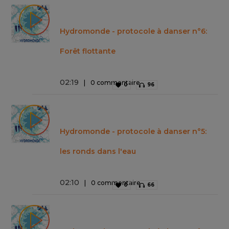
Hydromonde - protocole à danser n°6:
Forêt flottante
02
:
19
0 commentaire
0
96
Hydromonde - protocole à danser n°5:
les ronds dans l'eau
02
:
10
0 commentaire
0
66