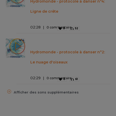
Hydromonde - protocole à danser n°4:
Ligne de crête
02
:
28
0 commentaire
0
52
Hydromonde - protocole à danser n°2:
Le nuage d'oiseaux
02
:
29
0 commentaire
0
61
Afficher des sons supplémentaires