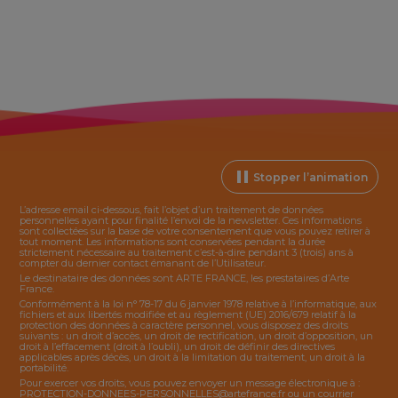
Stopper l’animation
L’adresse email ci-dessous, fait l’objet d’un traitement de données
personnelles ayant pour finalité l’envoi de la
newsletter
. Ces informations
sont collectées sur la base de votre consentement que vous pouvez retirer à
tout moment. Les informations sont conservées pendant la durée
strictement nécessaire au traitement c’est-à-dire pendant 3 (trois) ans à
compter du dernier contact émanant de l’Utilisateur.
Le destinataire des données sont ARTE FRANCE, les prestataires d’Arte
France.
Conformément à la loi n° 78-17 du 6 janvier 1978 relative à l’informatique, aux
fichiers et aux libertés modifiée et au règlement (UE) 2016/679 relatif à la
protection des données à caractère personnel, vous disposez des droits
suivants : un droit d’accès, un droit de rectification, un droit d’opposition, un
droit à l’effacement (droit à l’oubli), un droit de définir des directives
applicables après décès, un droit à la limitation du traitement, un droit à la
portabilité.
Pour exercer vos droits, vous pouvez envoyer un message électronique à :
PROTECTION-DONNEES-PERSONNELLES@artefrance.fr
ou un courrier