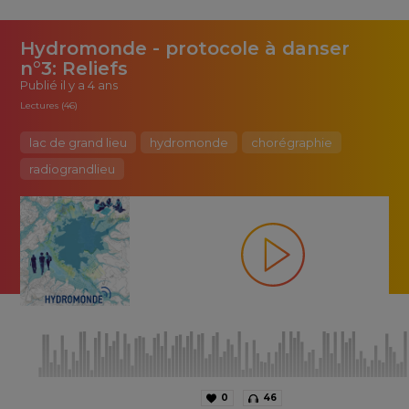
Hydromonde - protocole à danser
n°3: Reliefs
Publié
il y a 4 ans
Lectures (46)
lac de grand lieu
hydromonde
chorégraphie
radiograndlieu
0
46