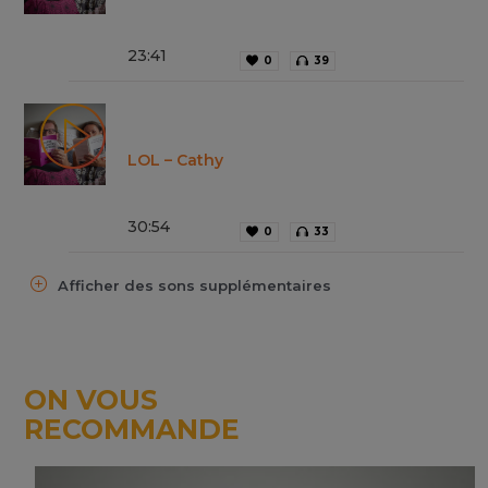
23
:
41
0
39
LOL – Cathy
30
:
54
0
33
Afficher des sons supplémentaires
ON VOUS
RECOMMANDE