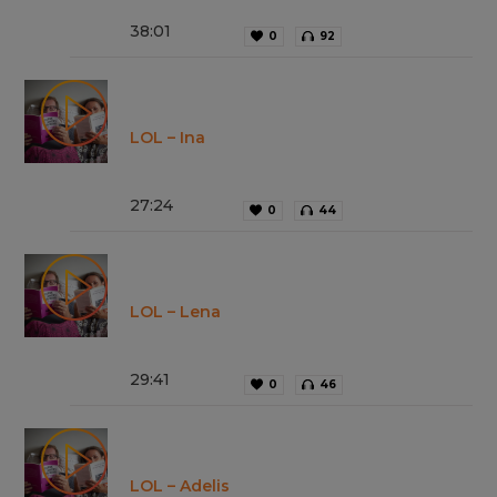
38
:
01
0
92
LOL – Ina
27
:
24
0
44
LOL – Lena
29
:
41
0
46
LOL – Adelis