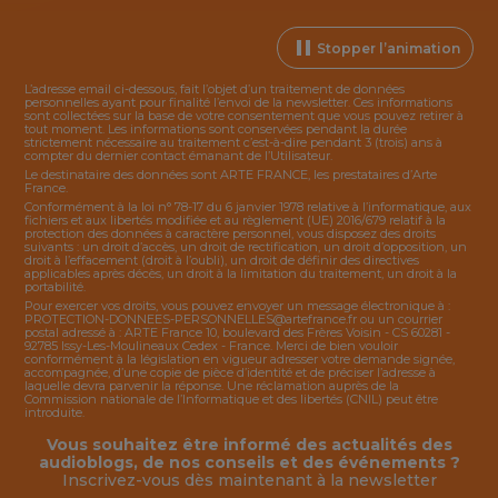
Stopper l’animation
L’adresse email ci-dessous, fait l’objet d’un traitement de données
personnelles ayant pour finalité l’envoi de la
newsletter
. Ces informations
sont collectées sur la base de votre consentement que vous pouvez retirer à
tout moment. Les informations sont conservées pendant la durée
strictement nécessaire au traitement c’est-à-dire pendant 3 (trois) ans à
compter du dernier contact émanant de l’Utilisateur.
Le destinataire des données sont ARTE FRANCE, les prestataires d’Arte
France.
Conformément à la loi n° 78-17 du 6 janvier 1978 relative à l’informatique, aux
fichiers et aux libertés modifiée et au règlement (UE) 2016/679 relatif à la
protection des données à caractère personnel, vous disposez des droits
suivants : un droit d’accès, un droit de rectification, un droit d’opposition, un
droit à l’effacement (droit à l’oubli), un droit de définir des directives
applicables après décès, un droit à la limitation du traitement, un droit à la
portabilité.
Pour exercer vos droits, vous pouvez envoyer un message électronique à :
PROTECTION-DONNEES-PERSONNELLES@artefrance.fr
ou un courrier
postal adressé à : ARTE France 10, boulevard des Frères Voisin - CS 60281 -
92785 Issy-Les-Moulineaux Cedex - France. Merci de bien vouloir
conformément à la législation en vigueur adresser votre demande signée,
accompagnée, d’une copie de pièce d’identité et de préciser l’adresse à
laquelle devra parvenir la réponse. Une réclamation auprès de la
Commission nationale de l’Informatique et des libertés (CNIL) peut être
introduite.
Vous souhaitez être informé des actualités des
audioblogs, de nos conseils et des événements ?
Inscrivez-vous dès maintenant à la
newsletter