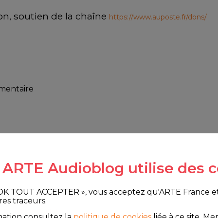
on, soutien de la chaîne 
https://www.auposte.fr/dons/
mmentaire
e ARTE Audioblog utilise des c
 OK TOUT ACCEPTER », vous acceptez qu'ARTE France et le
res traceurs.
- Mardi 08 Juillet
mation consultez la
politique de cookies
liée à ce site.
Merc