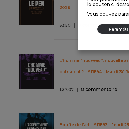
le bouton ci-dess
2026
Vous pouvez param
0 commentaire
53
:
50
Paramétr
L’homme “nouveau”, nouvelle a
patriarcat ? - S11E94 - Mardi 30 
0 commentaire
1
:
37
:
07
Bouffe de l’art - S11E93 - Jeudi 2