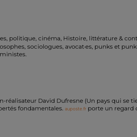
, politique, cinéma, Histoire, littérature & contr
losophes, sociologues, avocat·es, punks et punket
éministes. 
ivain-réalisateur David Dufresne (Un pays qui se
ibertés fondamentales. 
 porte un regard
auposte.fr