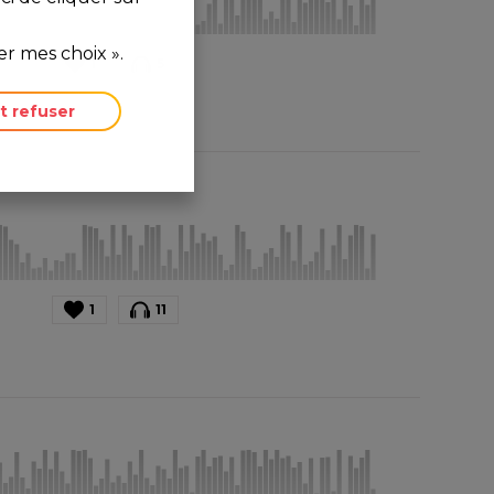
r mes choix ».
1
5
t refuser
1
11