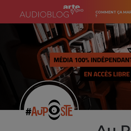
COMMENT ÇA MA
?
Au P