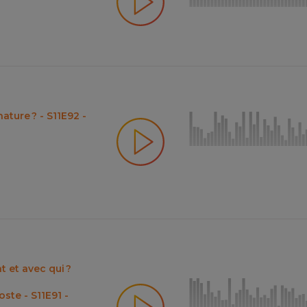
nature ? - S11E92 -
 et avec qui ?
te - S11E91 -