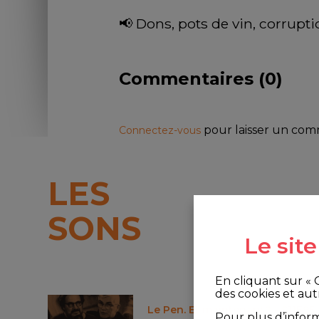
📢 Dons, pots de vin, corrupti
Commentaires (
0
)
pour laisser un co
Connectez-vous
LES
SONS
Le sit
En cliquant sur «
des cookies et aut
Le Pen. Et maintenant ? - S11E95 
Pour plus d’infor