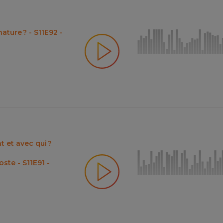
nature ? - S11E92 -
 et avec qui ?
te - S11E91 -