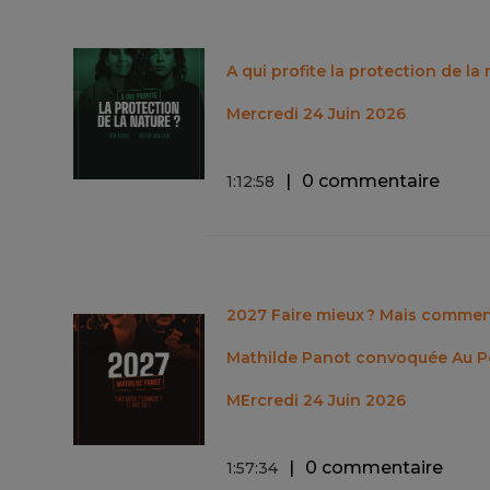
A qui profite la protection de la 
Mercredi 24 Juin 2026
0 commentaire
1
:
12
:
58
2027 Faire mieux ? Mais comment
Mathilde Panot convoquée Au Pos
MErcredi 24 Juin 2026
0 commentaire
1
:
57
:
34