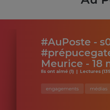
#AuPoste - s
#prépucegate
Meurice - 18
Ils ont aimé (1)
Lectures (139
engagements
médias