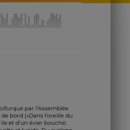
 bifurque par l’Assemblée 
 de bord («Dans l’oreille du 
le et d’un évier bouché: 