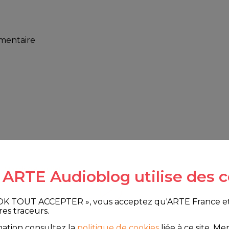
mmentaire
- Mardi 08 Juillet
e ARTE Audioblog utilise des c
 OK TOUT ACCEPTER », vous acceptez qu'ARTE France et le
res traceurs.
mation consultez la
politique de cookies
liée à ce site.
Merc