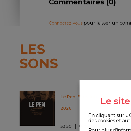
Commentaires (
0
)
pour laisser un co
Connectez-vous
LES
SONS
Le Pen. Et maintenant ? - S11E95 
Le sit
2026
En cliquant sur «
des cookies et aut
0 commentaire
53
:
50
Pour plus d’infor