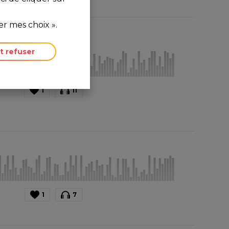
r mes choix ».
t refuser
1
11
1
7