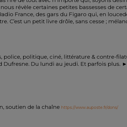
s rire de tout avec n’importe qui, soyons désinv
nous révèle certaines petites bassesses de cert
adio France, des gars du Figaro qui, en loucedé,
 C’est un petit livre drôle, sans cesse ; méla
police, politique, ciné, littérature & contre-fil
id Dufresne. Du lundi au jeudi. Et parfois plus. 
n, soutien de la chaîne 
https://www.auposte.fr/dons/