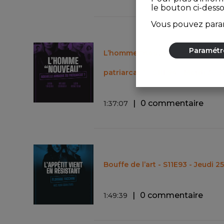
le bouton ci-dess
Vous pouvez param
Paramétr
L’homme “nouveau”, nouvelle a
patriarcat ? - S11E94 - Mardi 30 
0 commentaire
1
:
37
:
07
Bouffe de l’art - S11E93 - Jeudi 2
0 commentaire
1
:
49
:
39