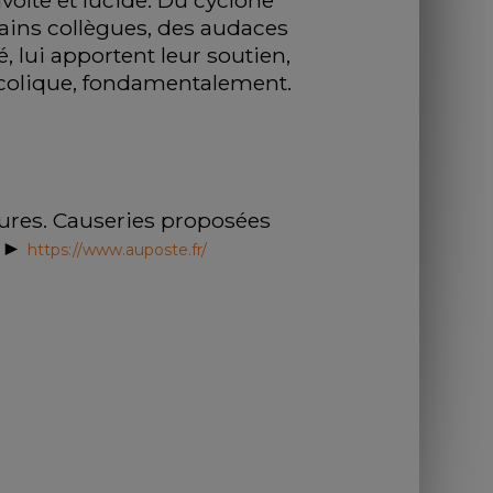
olte et lucide. Du cyclone 
ains collègues, des audaces 
 lui apportent leur soutien, 
ncolique, fondamentalement. 
atures. Causeries proposées 
►► 
https://www.auposte.fr/