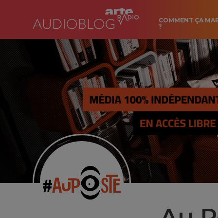
COMMENT ÇA MA
?
Au P