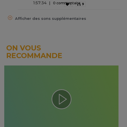
1
:
57
:
34
0 commentaire
1
9
Afficher des sons supplémentaires
ON VOUS
RECOMMANDE