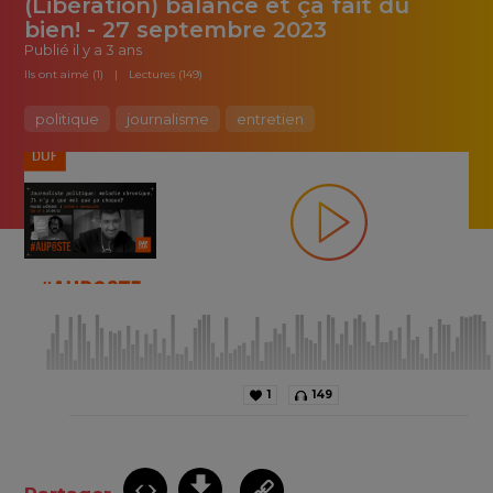
(Libération) balance et ça fait du
bien! - 27 septembre 2023
Publié
il y a 3 ans
Ils ont aimé (1)
Lectures (149)
politique
journalisme
entretien
1
149