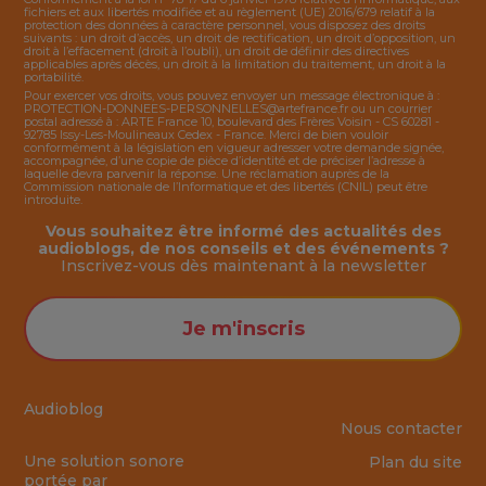
fichiers et aux libertés modifiée et au règlement (UE) 2016/679 relatif à la
protection des données à caractère personnel, vous disposez des droits
suivants : un droit d’accès, un droit de rectification, un droit d’opposition, un
droit à l’effacement (droit à l’oubli), un droit de définir des directives
applicables après décès, un droit à la limitation du traitement, un droit à la
portabilité.
Pour exercer vos droits, vous pouvez envoyer un message électronique à :
PROTECTION-DONNEES-PERSONNELLES@artefrance.fr
ou un courrier
postal adressé à : ARTE France 10, boulevard des Frères Voisin - CS 60281 -
92785 Issy-Les-Moulineaux Cedex - France. Merci de bien vouloir
conformément à la législation en vigueur adresser votre demande signée,
accompagnée, d’une copie de pièce d’identité et de préciser l’adresse à
laquelle devra parvenir la réponse. Une réclamation auprès de la
Commission nationale de l’Informatique et des libertés (CNIL) peut être
introduite.
Vous souhaitez être informé des actualités des
audioblogs, de nos conseils et des événements ?
Inscrivez-vous dès maintenant à la
newsletter
Je m'inscris
Audioblog
Nous contacter
Une solution sonore
Plan du site
portée par