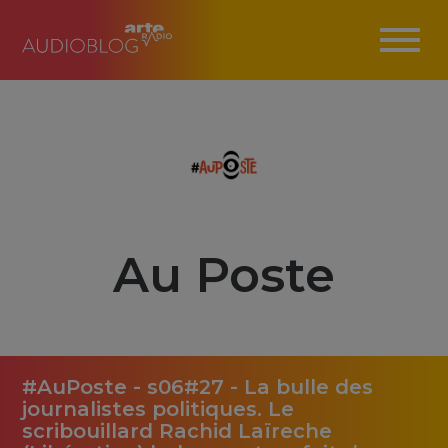
Au Poste
#AuPoste - s06#27 - La bulle des
journalistes politiques. Le
scribouillard Rachid Laïreche