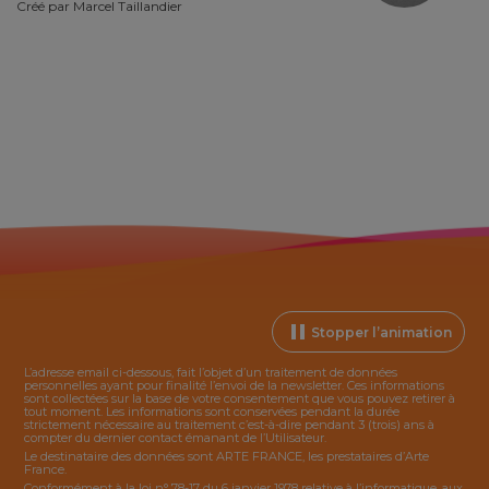
Créé par
Marcel Taillandier
Stopper l’animation
L’adresse email ci-dessous, fait l’objet d’un traitement de données
personnelles ayant pour finalité l’envoi de la
newsletter
. Ces informations
sont collectées sur la base de votre consentement que vous pouvez retirer à
tout moment. Les informations sont conservées pendant la durée
strictement nécessaire au traitement c’est-à-dire pendant 3 (trois) ans à
compter du dernier contact émanant de l’Utilisateur.
Le destinataire des données sont ARTE FRANCE, les prestataires d’Arte
France.
Conformément à la loi n° 78-17 du 6 janvier 1978 relative à l’informatique, aux