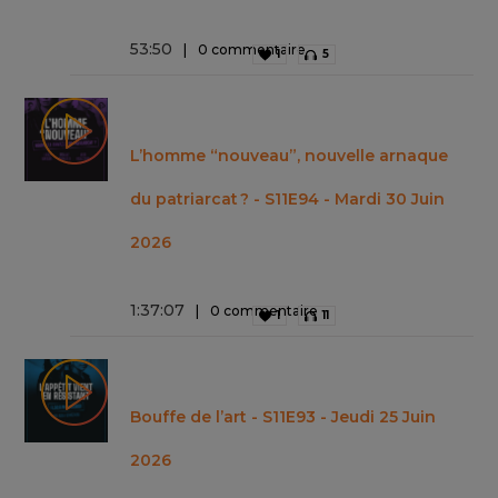
53
:
50
0 commentaire
1
5
L’homme “nouveau”, nouvelle arnaque
du patriarcat ? - S11E94 - Mardi 30 Juin
2026
1
:
37
:
07
0 commentaire
1
11
Bouffe de l’art - S11E93 - Jeudi 25 Juin
2026