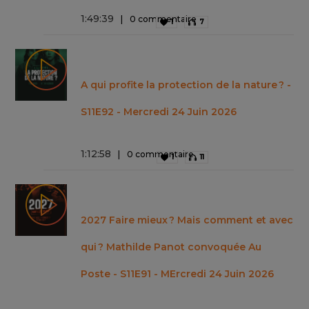
1
:
49
:
39
0 commentaire
1
7
A qui profite la protection de la nature ? -
S11E92 - Mercredi 24 Juin 2026
1
:
12
:
58
0 commentaire
1
11
2027 Faire mieux ? Mais comment et avec
qui ? Mathilde Panot convoquée Au
Poste - S11E91 - MErcredi 24 Juin 2026