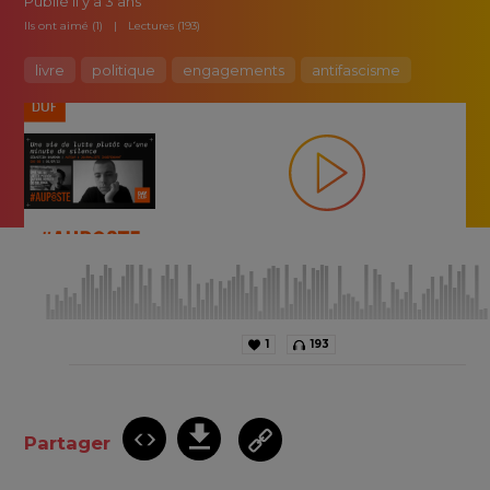
Publié
il y a 3 ans
Ils ont aimé (1)
Lectures (193)
livre
politique
engagements
antifascisme
1
193
Partager