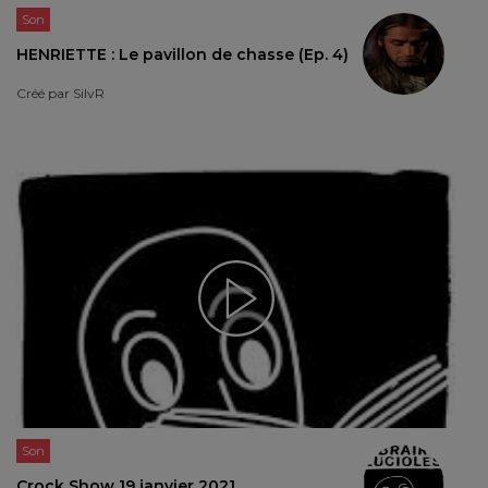
Son
HENRIETTE : Le pavillon de chasse (Ep. 4)
Créé par
SilvR
Son
Crock Show 19 janvier 2021