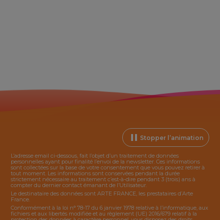
Stopper l’animation
L’adresse email ci-dessous, fait l’objet d’un traitement de données
personnelles ayant pour finalité l’envoi de la
newsletter
. Ces informations
sont collectées sur la base de votre consentement que vous pouvez retirer à
tout moment. Les informations sont conservées pendant la durée
strictement nécessaire au traitement c’est-à-dire pendant 3 (trois) ans à
compter du dernier contact émanant de l’Utilisateur.
Le destinataire des données sont ARTE FRANCE, les prestataires d’Arte
France.
Conformément à la loi n° 78-17 du 6 janvier 1978 relative à l’informatique, aux
fichiers et aux libertés modifiée et au règlement (UE) 2016/679 relatif à la
protection des données à caractère personnel, vous disposez des droits