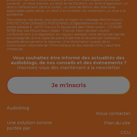
suivants : un droit d’accès, un droit de rectification, un droit d’opposition, un
droit à l’effacement (droit à l’oubli), un droit de définir des directives
applicables après décès, un droit à la limitation du traitement, un droit à la
portabilité.
Pour exercer vos droits, vous pouvez envoyer un message électronique à :
PROTECTION-DONNEES-PERSONNELLES@artefrance.fr
ou un courrier
postal adressé à : ARTE France 10, boulevard des Frères Voisin - CS 60281 -
92785 Issy-Les-Moulineaux Cedex - France. Merci de bien vouloir
conformément à la législation en vigueur adresser votre demande signée,
accompagnée, d’une copie de pièce d’identité et de préciser l’adresse à
laquelle devra parvenir la réponse. Une réclamation auprès de la
Commission nationale de l’Informatique et des libertés (CNIL) peut être
introduite.
Vous souhaitez être informé des actualités des
audioblogs, de nos conseils et des événements ?
Inscrivez-vous dès maintenant à la
newsletter
Je m'inscris
Audioblog
Nous contacter
Une solution sonore
Plan du site
portée par
CGU