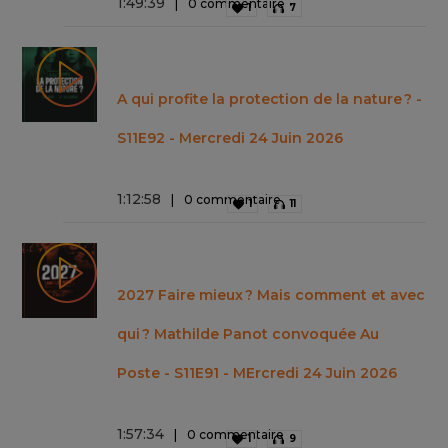
1
:
49
:
39
0 commentaire
1
7
A qui profite la protection de la nature ? -
S11E92 - Mercredi 24 Juin 2026
1
:
12
:
58
0 commentaire
1
11
2027 Faire mieux ? Mais comment et avec
qui ? Mathilde Panot convoquée Au
Poste - S11E91 - MErcredi 24 Juin 2026
1
:
57
:
34
0 commentaire
1
9