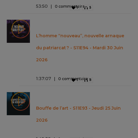
53
:
50
0 commentaire
1
5
L’homme “nouveau”, nouvelle arnaque
du patriarcat ? - S11E94 - Mardi 30 Juin
2026
1
:
37
:
07
0 commentaire
1
11
Bouffe de l’art - S11E93 - Jeudi 25 Juin
2026