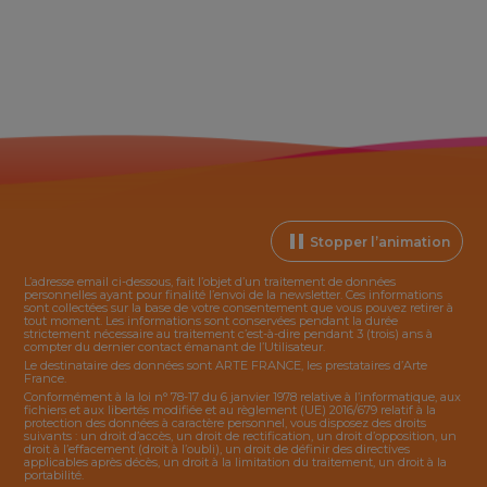
Stopper l’animation
L’adresse email ci-dessous, fait l’objet d’un traitement de données
personnelles ayant pour finalité l’envoi de la
newsletter
. Ces informations
sont collectées sur la base de votre consentement que vous pouvez retirer à
tout moment. Les informations sont conservées pendant la durée
strictement nécessaire au traitement c’est-à-dire pendant 3 (trois) ans à
compter du dernier contact émanant de l’Utilisateur.
Le destinataire des données sont ARTE FRANCE, les prestataires d’Arte
France.
Conformément à la loi n° 78-17 du 6 janvier 1978 relative à l’informatique, aux
fichiers et aux libertés modifiée et au règlement (UE) 2016/679 relatif à la
protection des données à caractère personnel, vous disposez des droits
suivants : un droit d’accès, un droit de rectification, un droit d’opposition, un
droit à l’effacement (droit à l’oubli), un droit de définir des directives
applicables après décès, un droit à la limitation du traitement, un droit à la
portabilité.