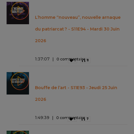
L’homme “nouveau”, nouvelle arnaque
du patriarcat ? - S11E94 - Mardi 30 Juin
2026
1
:
37
:
07
0 commentaire
1
11
Bouffe de l’art - S11E93 - Jeudi 25 Juin
2026
1
:
49
:
39
0 commentaire
1
7