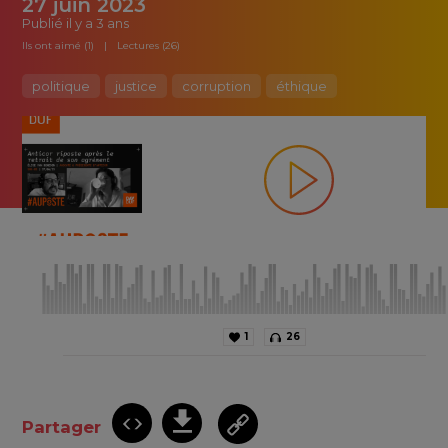
27 juin 2023
Publié
il y a 3 ans
Ils ont aimé (1)
Lectures (26)
politique
justice
corruption
éthique
1
26
Partager