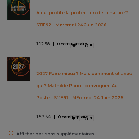
A qui profite la protection de la nature ? -
S11E92 - Mercredi 24 Juin 2026
1
:
12
:
58
0 commentaire
1
11
2027 Faire mieux ? Mais comment et avec
qui ? Mathilde Panot convoquée Au
Poste - S11E91 - MErcredi 24 Juin 2026
1
:
57
:
34
0 commentaire
1
9
Afficher des sons supplémentaires