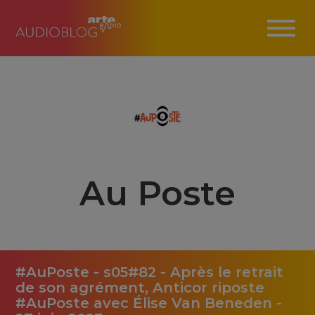
Au Poste
#AuPoste - s05#82 - Après le retrait
de son agrément, Anticor riposte
#AuPoste avec Élise Van Beneden -