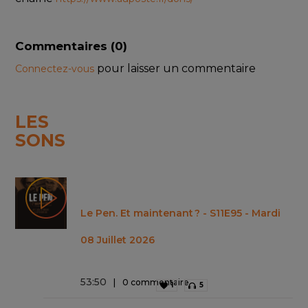
Commentaires (
0
)
pour laisser un commentaire
Connectez-vous
LES
SONS
Le Pen. Et maintenant ? - S11E95 - Mardi
08 Juillet 2026
53
:
50
0 commentaire
1
5