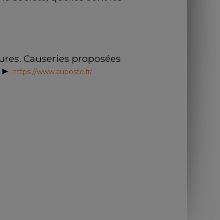
atures. Causeries proposées 
►► 
https://www.auposte.fr/