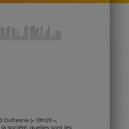
Dufresne (« 19h59 », 
a société, quelles sont les 