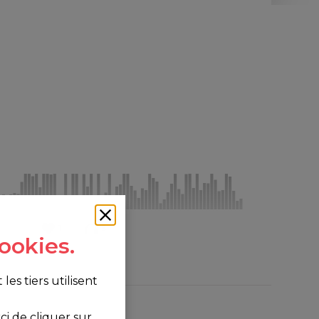
1
5
ookies.
s tiers utilisent
i de cliquer sur