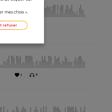
r mes choix ».
1
11
t refuser
1
7