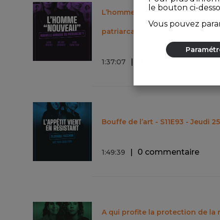
le bouton ci-dess
L’homme “nouveau”, nouvelle a
Vous pouvez param
patriarcat ? - S11E94 - Mardi 30 
Paramétr
0 commentaire
1
:
37
:
07
Bouffe de l’art - S11E93 - Jeudi 2
0 commentaire
1
:
49
:
39
A qui profite la protection de la 