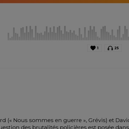
1
25
rd (« Nous sommes en guerre », Grévis) et David 
estion des brutalités policières est posée dans l