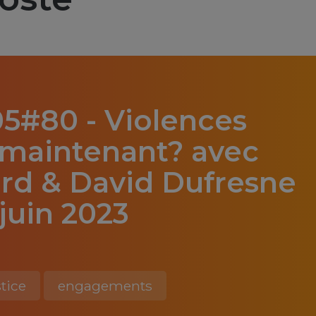
05#80 - Violences
t maintenant? avec
ard & David Dufresne
 juin 2023
)
stice
engagements