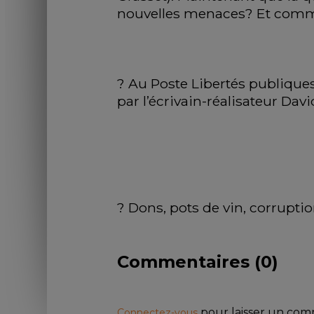
nouvelles menaces? Et commen
? Au Poste Libertés publiques, 
par l’écrivain-réalisateur Dav
? Dons, pots de vin, corruptio
Commentaires (
0
)
pour laisser un co
Connectez-vous