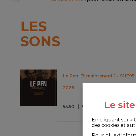
LES
SONS
Le Pen. Et maintenant ? - S11E95 
2026
Le sit
0 commentaire
53
:
50
En cliquant sur «
des cookies et aut
Pour plus d’infor