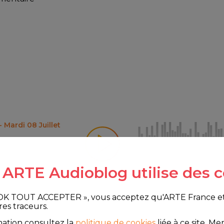
- Mardi 08 Juillet
e ARTE Audioblog utilise des c
 OK TOUT ACCEPTER », vous acceptez qu'ARTE France et le
res traceurs.
mation consultez la
politique de cookies
liée à ce site.
Merc