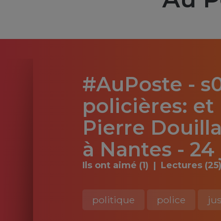
#AuPoste - s
policières: e
Pierre Douill
à Nantes - 24
Ils ont aimé (1)
Lectures (25
politique
police
ju