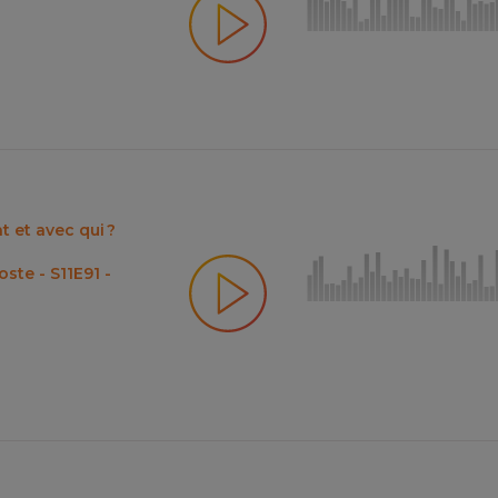
 et avec qui ?
te - S11E91 -