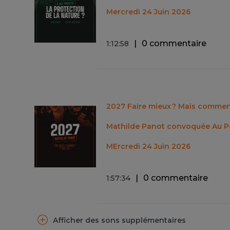
Mercredi 24 Juin 2026
0 commentaire
1
:
12
:
58
2027 Faire mieux ? Mais comment
Mathilde Panot convoquée Au Pos
MErcredi 24 Juin 2026
0 commentaire
1
:
57
:
34
Afficher des sons supplémentaires