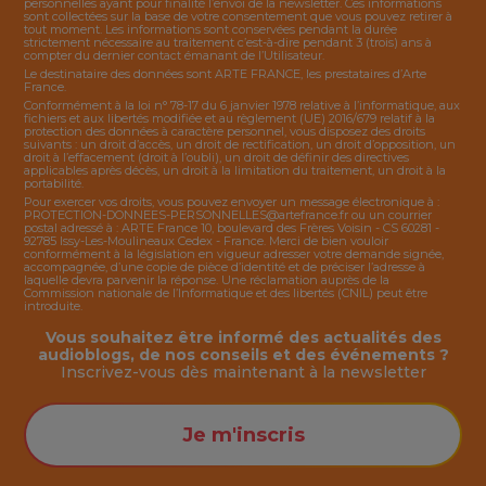
personnelles ayant pour finalité l’envoi de la
newsletter
. Ces informations
sont collectées sur la base de votre consentement que vous pouvez retirer à
tout moment. Les informations sont conservées pendant la durée
strictement nécessaire au traitement c’est-à-dire pendant 3 (trois) ans à
compter du dernier contact émanant de l’Utilisateur.
Le destinataire des données sont ARTE FRANCE, les prestataires d’Arte
France.
Conformément à la loi n° 78-17 du 6 janvier 1978 relative à l’informatique, aux
fichiers et aux libertés modifiée et au règlement (UE) 2016/679 relatif à la
protection des données à caractère personnel, vous disposez des droits
suivants : un droit d’accès, un droit de rectification, un droit d’opposition, un
droit à l’effacement (droit à l’oubli), un droit de définir des directives
applicables après décès, un droit à la limitation du traitement, un droit à la
portabilité.
Pour exercer vos droits, vous pouvez envoyer un message électronique à :
PROTECTION-DONNEES-PERSONNELLES@artefrance.fr
ou un courrier
postal adressé à : ARTE France 10, boulevard des Frères Voisin - CS 60281 -
92785 Issy-Les-Moulineaux Cedex - France. Merci de bien vouloir
conformément à la législation en vigueur adresser votre demande signée,
accompagnée, d’une copie de pièce d’identité et de préciser l’adresse à
laquelle devra parvenir la réponse. Une réclamation auprès de la
Commission nationale de l’Informatique et des libertés (CNIL) peut être
introduite.
Vous souhaitez être informé des actualités des
audioblogs, de nos conseils et des événements ?
Inscrivez-vous dès maintenant à la
newsletter
Je m'inscris