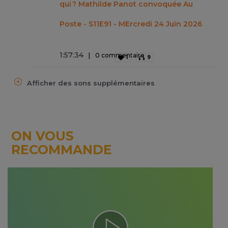
qui ? Mathilde Panot convoquée Au
Poste - S11E91 - MErcredi 24 Juin 2026
1
:
57
:
34
0 commentaire
1
9
Afficher des sons supplémentaires
ON VOUS
RECOMMANDE