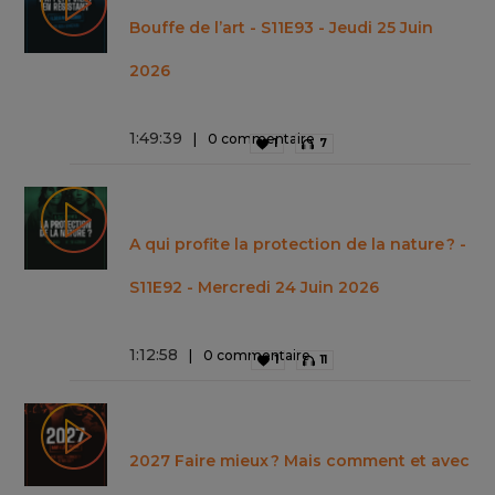
Bouffe de l’art - S11E93 - Jeudi 25 Juin
2026
1
:
49
:
39
0 commentaire
1
7
A qui profite la protection de la nature ? -
S11E92 - Mercredi 24 Juin 2026
1
:
12
:
58
0 commentaire
1
11
2027 Faire mieux ? Mais comment et avec