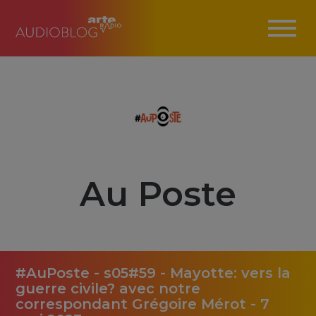
Au Poste
#AuPoste - s05#59 - Mayotte: vers la
guerre civile? avec notre
correspondant Grégoire Mérot - 7