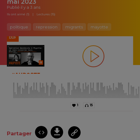
mai 2023
Publié
il y a 3 ans
Ils ont aimé (1)
Lectures (15)
politique
repression
migrants
mayotte
1
15
Partager