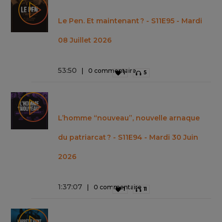
Le Pen. Et maintenant ? - S11E95 - Mardi
08 Juillet 2026
53
:
50
0 commentaire
1
5
L’homme “nouveau”, nouvelle arnaque
du patriarcat ? - S11E94 - Mardi 30 Juin
2026
1
:
37
:
07
0 commentaire
1
11