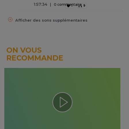
1
:
57
:
34
0 commentaire
1
9
Afficher des sons supplémentaires
ON VOUS
RECOMMANDE