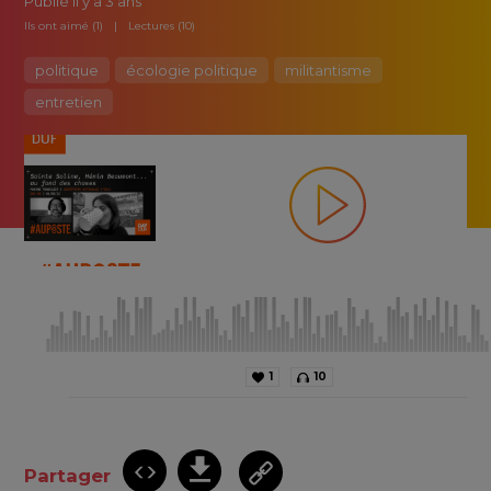
Publié
il y a 3 ans
Ils ont aimé (1)
Lectures (10)
politique
écologie politique
militantisme
entretien
1
10
Partager