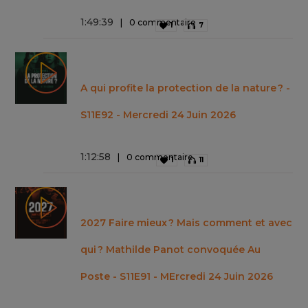
1
:
49
:
39
0 commentaire
1
7
A qui profite la protection de la nature ? -
S11E92 - Mercredi 24 Juin 2026
1
:
12
:
58
0 commentaire
1
11
2027 Faire mieux ? Mais comment et avec
qui ? Mathilde Panot convoquée Au
Poste - S11E91 - MErcredi 24 Juin 2026