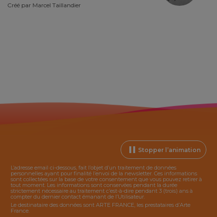
Créé par
Marcel Taillandier
Stopper l’animation
L’adresse email ci-dessous, fait l’objet d’un traitement de données
personnelles ayant pour finalité l’envoi de la
newsletter
. Ces informations
sont collectées sur la base de votre consentement que vous pouvez retirer à
tout moment. Les informations sont conservées pendant la durée
strictement nécessaire au traitement c’est-à-dire pendant 3 (trois) ans à
compter du dernier contact émanant de l’Utilisateur.
Le destinataire des données sont ARTE FRANCE, les prestataires d’Arte
France.