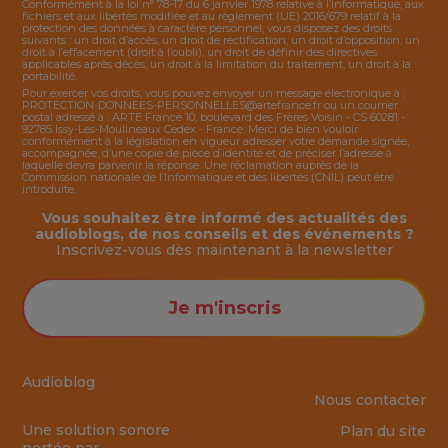
Conformément à la loi n° 78-17 du 6 janvier 1978 relative à l’informatique, aux
fichiers et aux libertés modifiée et au règlement (UE) 2016/679 relatif à la
protection des données à caractère personnel, vous disposez des droits
suivants : un droit d’accès, un droit de rectification, un droit d’opposition, un
droit à l’effacement (droit à l’oubli), un droit de définir des directives
applicables après décès, un droit à la limitation du traitement, un droit à la
portabilité.
Pour exercer vos droits, vous pouvez envoyer un message électronique à :
PROTECTION-DONNEES-PERSONNELLES@artefrance.fr
ou un courrier
postal adressé à : ARTE France 10, boulevard des Frères Voisin - CS 60281 -
92785 Issy-Les-Moulineaux Cedex - France. Merci de bien vouloir
conformément à la législation en vigueur adresser votre demande signée,
accompagnée, d’une copie de pièce d’identité et de préciser l’adresse à
laquelle devra parvenir la réponse. Une réclamation auprès de la
Commission nationale de l’Informatique et des libertés (CNIL) peut être
introduite.
Vous souhaitez être informé des actualités des
audioblogs, de nos conseils et des événements ?
Inscrivez-vous dès maintenant à la
newsletter
Je m'inscris
Audioblog
Nous contacter
Une solution sonore
Plan du site