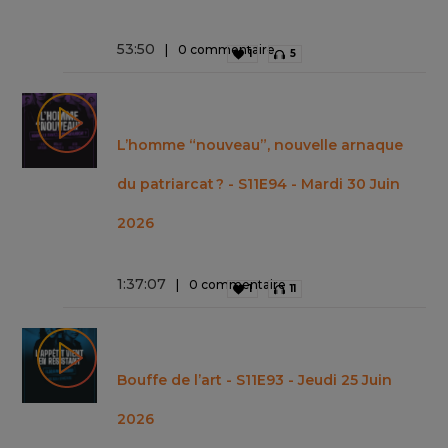
53
:
50
0 commentaire
1
5
L’homme “nouveau”, nouvelle arnaque
du patriarcat ? - S11E94 - Mardi 30 Juin
2026
1
:
37
:
07
0 commentaire
1
11
Bouffe de l’art - S11E93 - Jeudi 25 Juin
2026