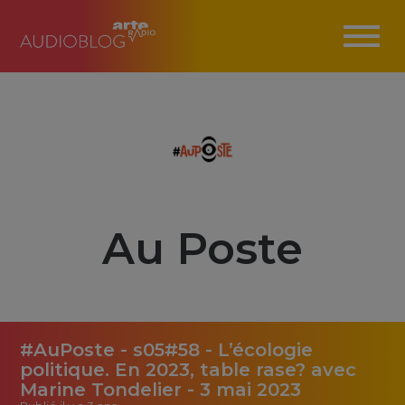
Au Poste
#AuPoste - s05#58 - L’écologie
politique. En 2023, table rase? avec
Marine Tondelier - 3 mai 2023