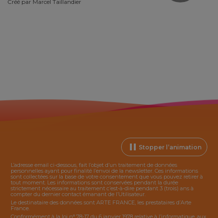
Créé par
Marcel Taillandier
Stopper l’animation
L’adresse email ci-dessous, fait l’objet d’un traitement de données
personnelles ayant pour finalité l’envoi de la
newsletter
. Ces informations
sont collectées sur la base de votre consentement que vous pouvez retirer à
tout moment. Les informations sont conservées pendant la durée
strictement nécessaire au traitement c’est-à-dire pendant 3 (trois) ans à
compter du dernier contact émanant de l’Utilisateur.
Le destinataire des données sont ARTE FRANCE, les prestataires d’Arte
France.
Conformément à la loi n° 78-17 du 6 janvier 1978 relative à l’informatique, aux