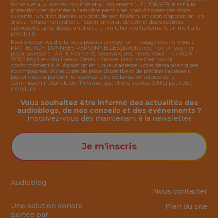
fichiers et aux libertés modifiée et au règlement (UE) 2016/679 relatif à la
protection des données à caractère personnel, vous disposez des droits
suivants : un droit d’accès, un droit de rectification, un droit d’opposition, un
droit à l’effacement (droit à l’oubli), un droit de définir des directives
applicables après décès, un droit à la limitation du traitement, un droit à la
portabilité.
Pour exercer vos droits, vous pouvez envoyer un message électronique à :
PROTECTION-DONNEES-PERSONNELLES@artefrance.fr
ou un courrier
postal adressé à : ARTE France 10, boulevard des Frères Voisin - CS 60281 -
92785 Issy-Les-Moulineaux Cedex - France. Merci de bien vouloir
conformément à la législation en vigueur adresser votre demande signée,
accompagnée, d’une copie de pièce d’identité et de préciser l’adresse à
laquelle devra parvenir la réponse. Une réclamation auprès de la
Commission nationale de l’Informatique et des libertés (CNIL) peut être
introduite.
Vous souhaitez être informé des actualités des
audioblogs, de nos conseils et des événements ?
Inscrivez-vous dès maintenant à la
newsletter
Je m'inscris
Audioblog
Nous contacter
Une solution sonore
Plan du site
portée par