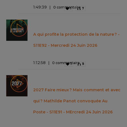
1
:
49
:
39
0 commentaire
1
7
A qui profite la protection de la nature ? -
S11E92 - Mercredi 24 Juin 2026
1
:
12
:
58
0 commentaire
1
11
2027 Faire mieux ? Mais comment et avec
qui ? Mathilde Panot convoquée Au
Poste - S11E91 - MErcredi 24 Juin 2026