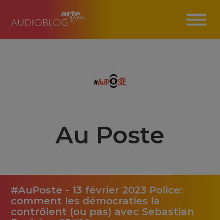
Au Poste
#AuPoste - 13 février 2023 Police:
comment les démocraties la
contrôlent (ou pas) avec Sebastian