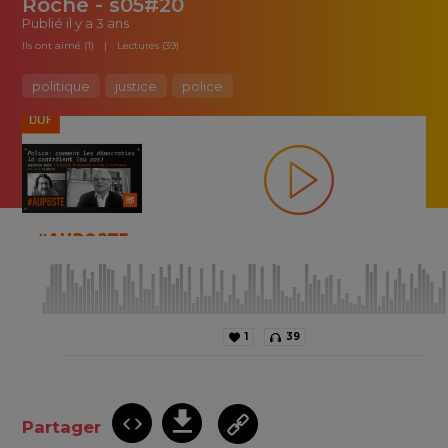
Roché - s05#20
Publié
il y a 3 ans
Ils ont aimé (1)
Lectures (39)
politique
justice
police
1
39
Partager