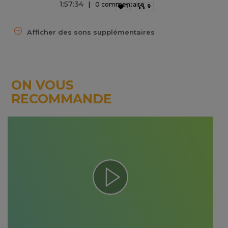
1
:
57
:
34
0 commentaire
1
9
Afficher des sons supplémentaires
ON VOUS
RECOMMANDE