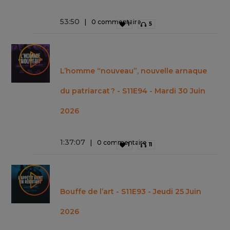
53
:
50
0 commentaire
1
5
L’homme “nouveau”, nouvelle arnaque
du patriarcat ? - S11E94 - Mardi 30 Juin
2026
1
:
37
:
07
0 commentaire
1
11
Bouffe de l’art - S11E93 - Jeudi 25 Juin
2026