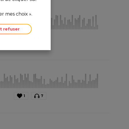
r mes choix ».
t refuser
1
11
1
7