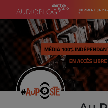
COMMENT ÇA MA
?
Au P