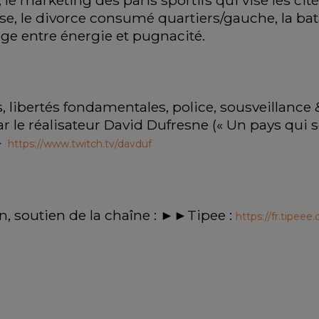
le marketing des paris sportifs qui vise les cités,
sse, le divorce consumé quartiers/gauche, la batai
e entre énergie et pugnacité.
 libertés fondamentales, police, sousveillance &
e réalisateur David Dufresne (« Un pays qui se 
► 
https://www.twitch.tv/davduf
n, soutien de la chaîne : ►►Tipee : 
https://fr.tipee