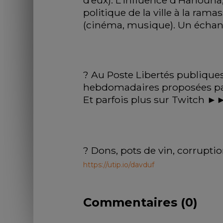
d’eux). L’influence d’Hanouna, 
politique de la ville à la rama
(cinéma, musique). Un échang
? Au Poste Libertés publiques,
hebdomadaires proposées par l
Et parfois plus sur Twitch ►
? Dons, pots de vin, corruptio
https://utip.io/davduf
Commentaires (
0
)