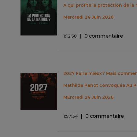
A qui profite la protection de la 
Mercredi 24 Juin 2026
0 commentaire
1
:
12
:
58
2027 Faire mieux ? Mais comment
Mathilde Panot convoquée Au Pos
MErcredi 24 Juin 2026
0 commentaire
1
:
57
:
34