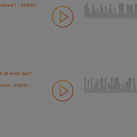
nature ? - S11E92 -
 et avec qui ?
te - S11E91 -