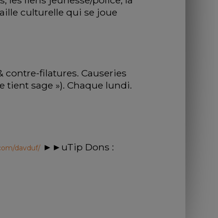
 les liens jeunesse/police, la 
lle culturelle qui se joue 
 contre-filatures. Causeries 
tient sage »). Chaque lundi. 
 ►►uTip Dons : 
e.com/davduf/