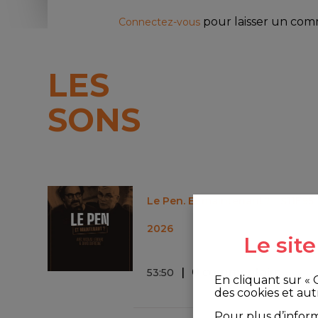
pour laisser un co
Connectez-vous
LES
SONS
Le Pen. Et maintenant ? - S11E95 
2026
Le sit
0 commentaire
53
:
50
En cliquant sur «
des cookies et aut
Pour plus d’infor