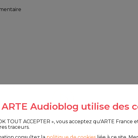
mmentaire
- Mardi 08 Juillet
e ARTE Audioblog utilise des c
 OK TOUT ACCEPTER », vous acceptez qu'ARTE France et le
res traceurs.
mation consultez la
politique de cookies
liée à ce site.
Merc