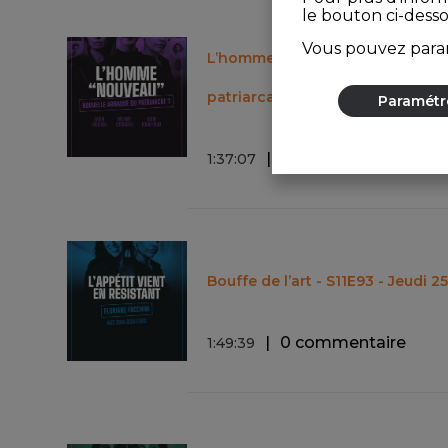
le bouton ci-dess
Vous pouvez param
L’homme “nouveau”, nouvelle a
patriarcat ? - S11E94 - Mardi 30 
Paramétr
0 commentaire
1
:
37
:
07
Bouffe de l’art - S11E93 - Jeudi 2
0 commentaire
1
:
49
:
39