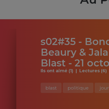
s02#35 - Bon
Beaury & Jala
Blast - 21 oct
Ils ont aimé (1)
Lectures (6)
blast
politique
jou