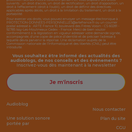
suivants : un droit d’accès, un droit de rectification, un droit d’opposition, un
droit à l’effacement (droit à l’oubli), un droit de définir des directives
applicables après décès, un droit à la limitation du traitement, un droit à la
portabilité.
Pour exercer vos droits, vous pouvez envoyer un message électronique à :
PROTECTION-DONNEES-PERSONNELLES@artefrance.fr
ou un courrier
postal adressé à : ARTE France 10, boulevard des Frères Voisin - CS 60281 -
92785 Issy-Les-Moulineaux Cedex - France. Merci de bien vouloir
conformément à la législation en vigueur adresser votre demande signée,
accompagnée, d’une copie de pièce d’identité et de préciser l’adresse à
laquelle devra parvenir la réponse. Une réclamation auprès de la
Commission nationale de l’Informatique et des libertés (CNIL) peut être
introduite.
Vous souhaitez être informé des actualités des
audioblogs, de nos conseils et des événements ?
Inscrivez-vous dès maintenant à la
newsletter
Je m'inscris
Audioblog
Nous contacter
Une solution sonore
Plan du site
portée par
CGU