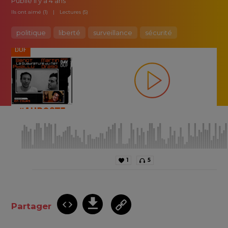
Publié
il y a 4 ans
Ils ont aimé (1)
Lectures (5)
politique
liberté
surveillance
sécurité
1
5
Partager