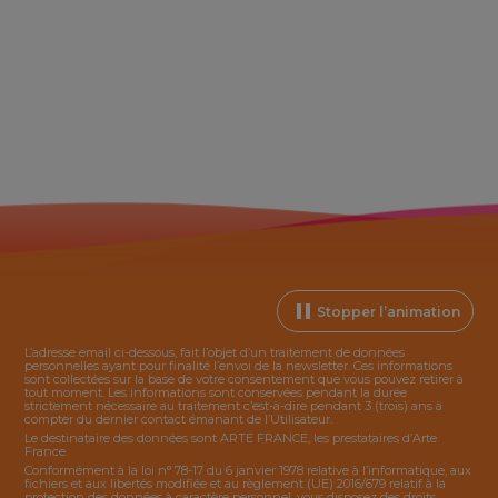
Stopper l’animation
L’adresse email ci-dessous, fait l’objet d’un traitement de données
personnelles ayant pour finalité l’envoi de la
newsletter
. Ces informations
sont collectées sur la base de votre consentement que vous pouvez retirer à
tout moment. Les informations sont conservées pendant la durée
strictement nécessaire au traitement c’est-à-dire pendant 3 (trois) ans à
compter du dernier contact émanant de l’Utilisateur.
Le destinataire des données sont ARTE FRANCE, les prestataires d’Arte
France.
Conformément à la loi n° 78-17 du 6 janvier 1978 relative à l’informatique, aux
fichiers et aux libertés modifiée et au règlement (UE) 2016/679 relatif à la
protection des données à caractère personnel, vous disposez des droits