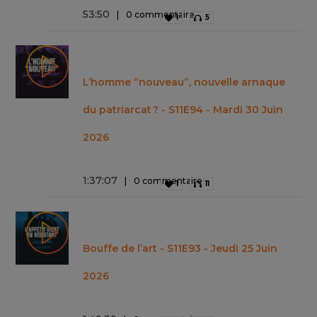
53
:
50
0 commentaire
1
5
L’homme “nouveau”, nouvelle arnaque
du patriarcat ? - S11E94 - Mardi 30 Juin
2026
1
:
37
:
07
0 commentaire
1
11
Bouffe de l’art - S11E93 - Jeudi 25 Juin
2026