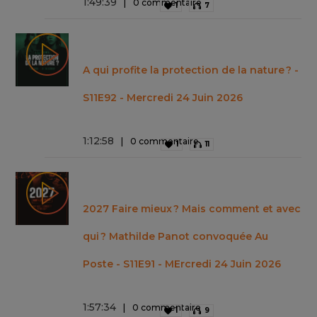
1
:
49
:
39
0 commentaire
1
7
A qui profite la protection de la nature ? -
S11E92 - Mercredi 24 Juin 2026
1
:
12
:
58
0 commentaire
1
11
2027 Faire mieux ? Mais comment et avec
qui ? Mathilde Panot convoquée Au
Poste - S11E91 - MErcredi 24 Juin 2026
1
:
57
:
34
0 commentaire
1
9