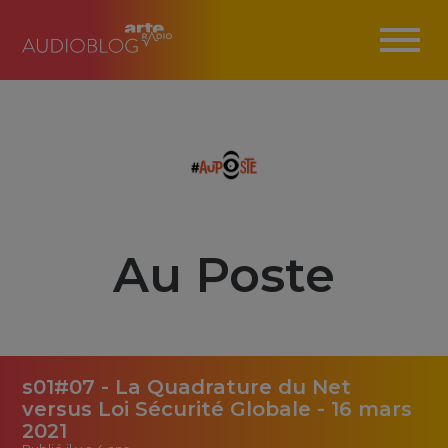
Au Poste
s01#07 - La Quadrature du Net
versus Loi Sécurité Globale - 16 mars
2021