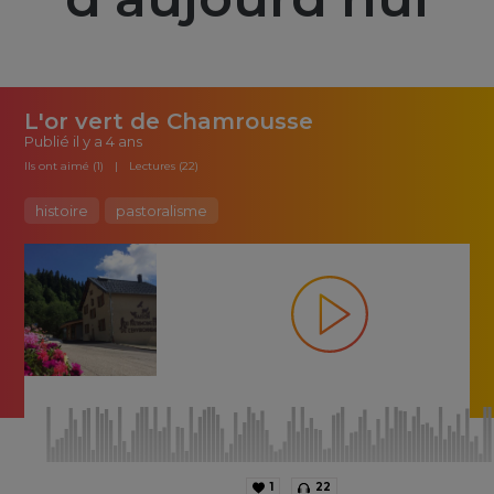
L'or vert de Chamrousse
Publié
il y a 4 ans
Ils ont aimé (1)
Lectures (22)
histoire
pastoralisme
1
22