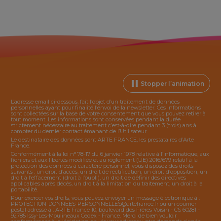
Stopper l’animation
L’adresse email ci-dessous, fait l’objet d’un traitement de données
personnelles ayant pour finalité l’envoi de la
newsletter
. Ces informations
sont collectées sur la base de votre consentement que vous pouvez retirer à
tout moment. Les informations sont conservées pendant la durée
strictement nécessaire au traitement c’est-à-dire pendant 3 (trois) ans à
compter du dernier contact émanant de l’Utilisateur.
Le destinataire des données sont ARTE FRANCE, les prestataires d’Arte
France.
Conformément à la loi n° 78-17 du 6 janvier 1978 relative à l’informatique, aux
fichiers et aux libertés modifiée et au règlement (UE) 2016/679 relatif à la
protection des données à caractère personnel, vous disposez des droits
suivants : un droit d’accès, un droit de rectification, un droit d’opposition, un
droit à l’effacement (droit à l’oubli), un droit de définir des directives
applicables après décès, un droit à la limitation du traitement, un droit à la
portabilité.
Pour exercer vos droits, vous pouvez envoyer un message électronique à :
PROTECTION-DONNEES-PERSONNELLES@artefrance.fr
ou un courrier
postal adressé à : ARTE France 10, boulevard des Frères Voisin - CS 60281 -
92785 Issy-Les-Moulineaux Cedex - France. Merci de bien vouloir