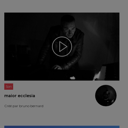
Son
maior ecclesia
Créé par
bruno bernard