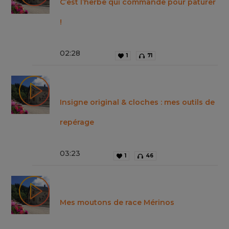
C’est l’herbe qui commande pour pâturer
!
02
:
28
1
71
Insigne original & cloches : mes outils de
repérage
03
:
23
1
46
Mes moutons de race Mérinos