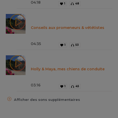
04
:
18
1
48
Conseils aux promeneurs & vététistes
04
:
35
1
53
Holly & Maya, mes chiens de conduite
03
:
16
1
45
Afficher des sons supplémentaires