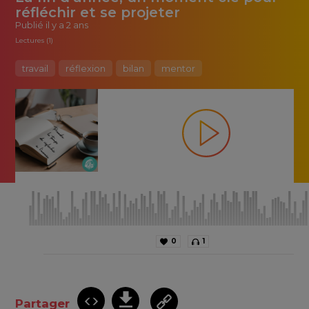
réfléchir et se projeter
Publié
il y a 2 ans
Lectures (1)
travail
réflexion
bilan
mentor
0
1
Partager