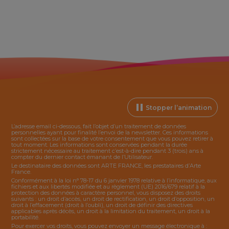
Stopper l’animation
L’adresse email ci-dessous, fait l’objet d’un traitement de données
personnelles ayant pour finalité l’envoi de la
newsletter
. Ces informations
sont collectées sur la base de votre consentement que vous pouvez retirer à
tout moment. Les informations sont conservées pendant la durée
strictement nécessaire au traitement c’est-à-dire pendant 3 (trois) ans à
compter du dernier contact émanant de l’Utilisateur.
Le destinataire des données sont ARTE FRANCE, les prestataires d’Arte
France.
Conformément à la loi n° 78-17 du 6 janvier 1978 relative à l’informatique, aux
fichiers et aux libertés modifiée et au règlement (UE) 2016/679 relatif à la
protection des données à caractère personnel, vous disposez des droits
suivants : un droit d’accès, un droit de rectification, un droit d’opposition, un
droit à l’effacement (droit à l’oubli), un droit de définir des directives
applicables après décès, un droit à la limitation du traitement, un droit à la
portabilité.
Pour exercer vos droits, vous pouvez envoyer un message électronique à :