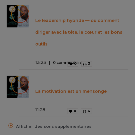
Le leadership hybride — ou comment
diriger avec la tête, le cœur et les bons
outils
13
:
23
0 commentaire
0
3
La motivation est un mensonge
11
:
28
0
4
Afficher des sons supplémentaires