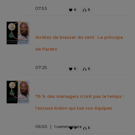
07
:
53
0
0
Arrêtez de brasser du vent : Le principe
de Pareto
07
:
25
0
0
76 % des managers n’ont pas le temps :
l’excuse bidon qui tue vos équipes
06
:
50
1 commentaire
0
5