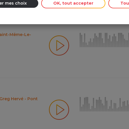
er mes choix
OK, tout accepter
Tou
Saint-Même-Le-
Greg Hervé - Pont