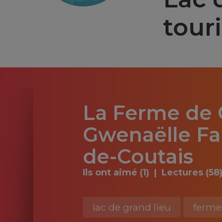
tour
La Ferme de 
Gwenaëlle Fal
de-Coutais
Ils ont aimé (1)
Lectures (58
lac de grand lieu
ferme