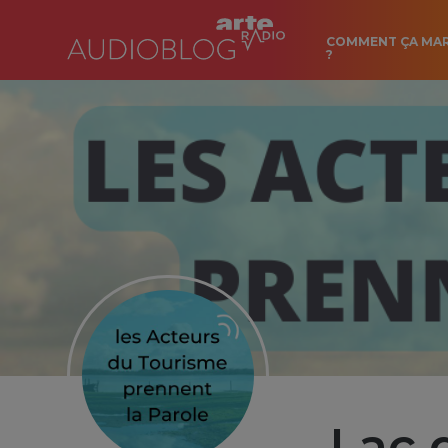
COMMENT ÇA MA
?
Lac 