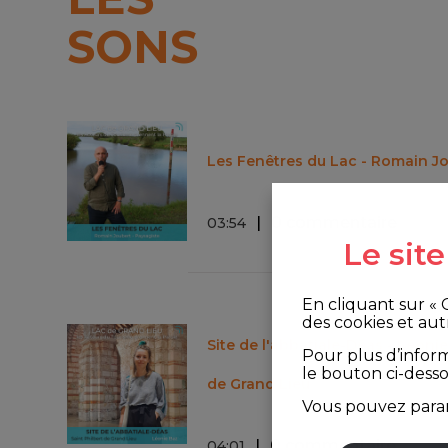
SONS
Les Fenêtres du Lac - Romain J
0 commentaire
03
:
54
Le sit
En cliquant sur «
des cookies et aut
Site de l'abbatiale-Déas - Léonie
Pour plus d’infor
le bouton ci-dess
de Grand Lieu
Vous pouvez param
0 commentaire
04
:
01