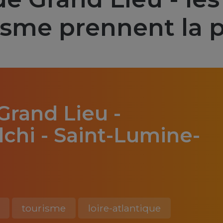
isme prennent la p
Grand Lieu -
chi - Saint-Lumine-
)
tourisme
loire-atlantique