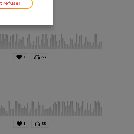
t refuser
1
63
1
55