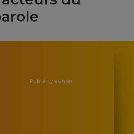
arole
Publié
il y a un an