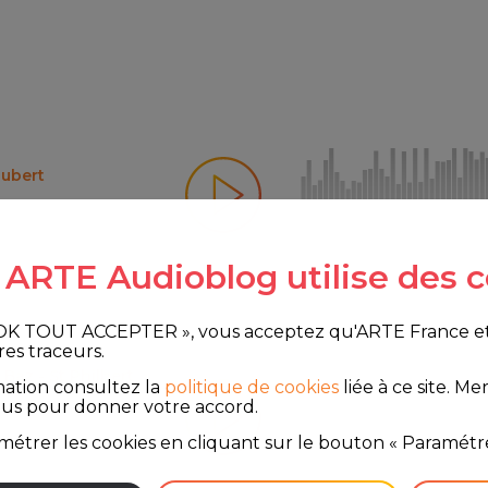
oubert
e ARTE Audioblog utilise des c
 OK TOUT ACCEPTER », vous acceptez qu'ARTE France et le
res traceurs.
 Baz - St Philbert
mation consultez la
politique de cookies
liée à ce site.
Merc
ous pour donner votre accord.
étrer les cookies en cliquant sur le bouton « Paramétre