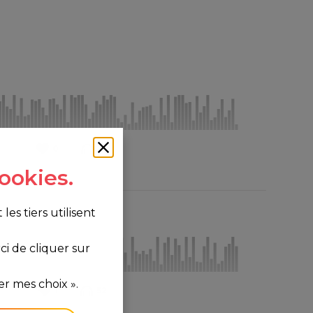
0
87
ookies.
s tiers utilisent
i de cliquer sur
r mes choix ».
1
52