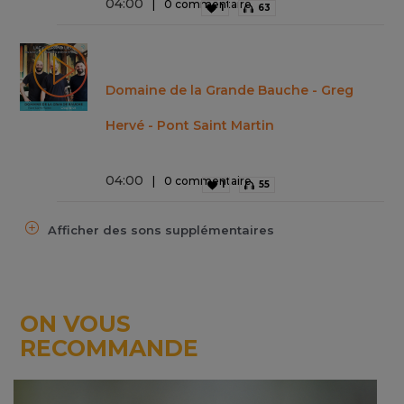
04
:
00
0 commentaire
1
63
Domaine de la Grande Bauche - Greg
Hervé - Pont Saint Martin
04
:
00
0 commentaire
1
55
Afficher des sons supplémentaires
ON VOUS
RECOMMANDE