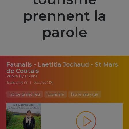
prennent la
parole
Faunalis - Laetitia Jochaud - St Mars
de Coutais
Publié
il y a 3 ans
Ils ont aimé (1)
Lectures (110)
lac de grand lieu
tourisme
faune sauvage