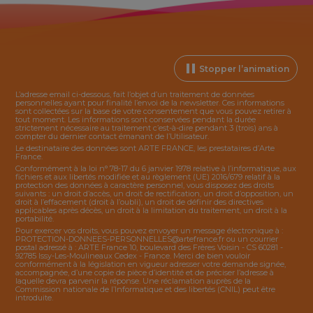
Stopper l’animation
L’adresse email ci-dessous, fait l’objet d’un traitement de données
personnelles ayant pour finalité l’envoi de la
newsletter
. Ces informations
sont collectées sur la base de votre consentement que vous pouvez retirer à
tout moment. Les informations sont conservées pendant la durée
strictement nécessaire au traitement c’est-à-dire pendant 3 (trois) ans à
compter du dernier contact émanant de l’Utilisateur.
Le destinataire des données sont ARTE FRANCE, les prestataires d’Arte
France.
Conformément à la loi n° 78-17 du 6 janvier 1978 relative à l’informatique, aux
fichiers et aux libertés modifiée et au règlement (UE) 2016/679 relatif à la
protection des données à caractère personnel, vous disposez des droits
suivants : un droit d’accès, un droit de rectification, un droit d’opposition, un
droit à l’effacement (droit à l’oubli), un droit de définir des directives
applicables après décès, un droit à la limitation du traitement, un droit à la
portabilité.
Pour exercer vos droits, vous pouvez envoyer un message électronique à :
PROTECTION-DONNEES-PERSONNELLES@artefrance.fr
ou un courrier
postal adressé à : ARTE France 10, boulevard des Frères Voisin - CS 60281 -
92785 Issy-Les-Moulineaux Cedex - France. Merci de bien vouloir
conformément à la législation en vigueur adresser votre demande signée,
accompagnée, d’une copie de pièce d’identité et de préciser l’adresse à
laquelle devra parvenir la réponse. Une réclamation auprès de la
Commission nationale de l’Informatique et des libertés (CNIL) peut être
introduite.