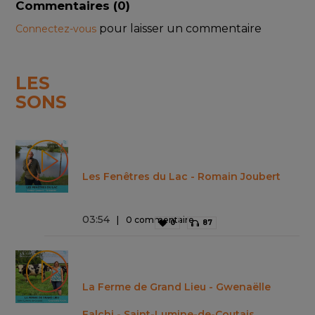
Commentaires (
0
)
pour laisser un commentaire
Connectez-vous
LES
SONS
Les Fenêtres du Lac - Romain Joubert
03
:
54
0 commentaire
0
87
La Ferme de Grand Lieu - Gwenaëlle
Falchi - Saint-Lumine-de-Coutais