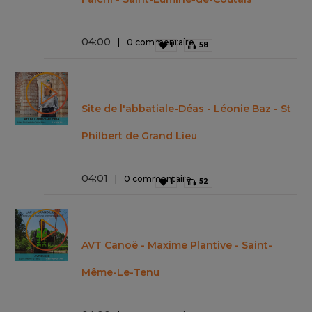
04
:
00
0 commentaire
1
58
Site de l'abbatiale-Déas - Léonie Baz - St
Philbert de Grand Lieu
04
:
01
0 commentaire
1
52
AVT Canoë - Maxime Plantive - Saint-
Même-Le-Tenu