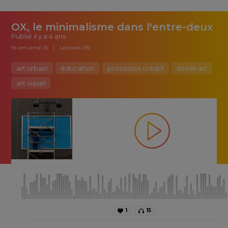
OX, le minimalisme dans l'entre-deux
Publié
il y a 4 ans
Ils ont aimé (1)
Lectures (15)
art urbain
éducation
processus créatif
street art
art visuel
1
15