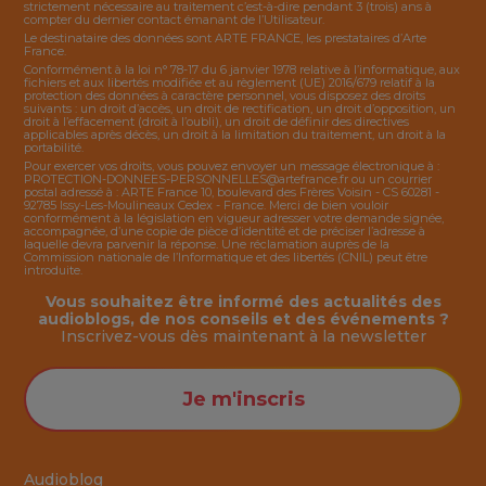
strictement nécessaire au traitement c’est-à-dire pendant 3 (trois) ans à
compter du dernier contact émanant de l’Utilisateur.
Le destinataire des données sont ARTE FRANCE, les prestataires d’Arte
France.
Conformément à la loi n° 78-17 du 6 janvier 1978 relative à l’informatique, aux
fichiers et aux libertés modifiée et au règlement (UE) 2016/679 relatif à la
protection des données à caractère personnel, vous disposez des droits
suivants : un droit d’accès, un droit de rectification, un droit d’opposition, un
droit à l’effacement (droit à l’oubli), un droit de définir des directives
applicables après décès, un droit à la limitation du traitement, un droit à la
portabilité.
Pour exercer vos droits, vous pouvez envoyer un message électronique à :
PROTECTION-DONNEES-PERSONNELLES@artefrance.fr
ou un courrier
postal adressé à : ARTE France 10, boulevard des Frères Voisin - CS 60281 -
92785 Issy-Les-Moulineaux Cedex - France. Merci de bien vouloir
conformément à la législation en vigueur adresser votre demande signée,
accompagnée, d’une copie de pièce d’identité et de préciser l’adresse à
laquelle devra parvenir la réponse. Une réclamation auprès de la
Commission nationale de l’Informatique et des libertés (CNIL) peut être
introduite.
Vous souhaitez être informé des actualités des
audioblogs, de nos conseils et des événements ?
Inscrivez-vous dès maintenant à la
newsletter
Je m'inscris
Audioblog