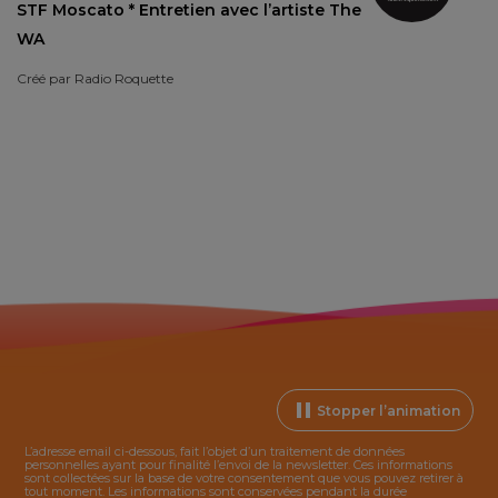
STF Moscato * Entretien avec l’artiste The
WA
Créé par
Radio Roquette
Stopper l’animation
L’adresse email ci-dessous, fait l’objet d’un traitement de données
personnelles ayant pour finalité l’envoi de la
newsletter
. Ces informations
sont collectées sur la base de votre consentement que vous pouvez retirer à
tout moment. Les informations sont conservées pendant la durée