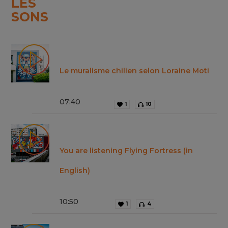
LES
SONS
Le muralisme chilien selon Loraine Moti
07
:
40
1
10
You are listening Flying Fortress (in
English)
10
:
50
1
4