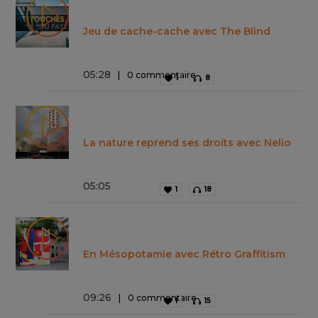
Jeu de cache-cache avec The Blind
05
:
28
0 commentaire
1
8
La nature reprend ses droits avec Nelio
05
:
05
1
18
En Mésopotamie avec Rétro Graffitism
09
:
26
0 commentaire
1
15