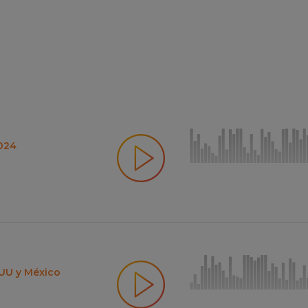
2024
.UU y México