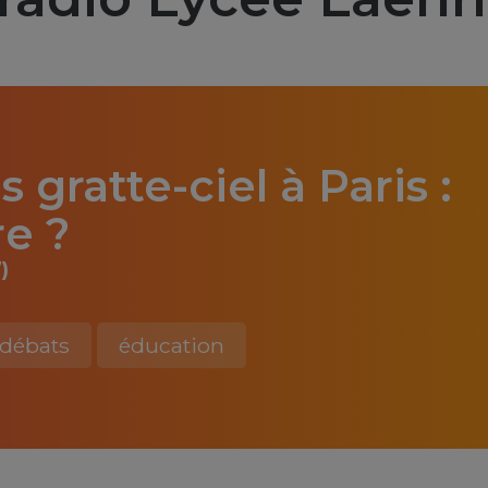
 gratte-ciel à Paris :
e ?
)
débats
éducation