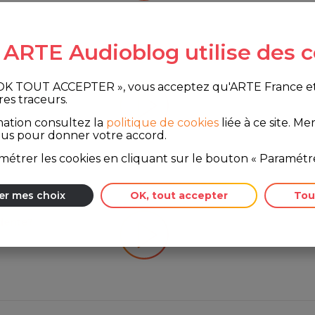
e ARTE Audioblog utilise des c
 OK TOUT ACCEPTER », vous acceptez qu'ARTE France et le
celebrar la vida
res traceurs.
mation consultez la
politique de cookies
liée à ce site.
Merc
ous pour donner votre accord.
étrer les cookies en cliquant sur le bouton « Paramétre
er mes choix
OK, tout accepter
Tou
idente?