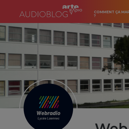
COMMENT ÇA MA
?
Webr