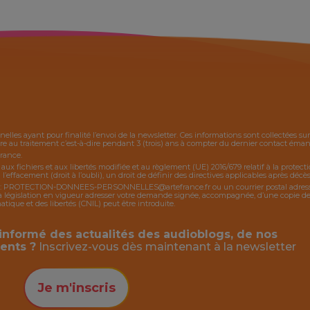
nelles ayant pour finalité l’envoi de la
newsletter
. Ces informations sont collectées s
 au traitement c’est-à-dire pendant 3 (trois) ans à compter du dernier contact émanan
France.
, aux fichiers et aux libertés modifiée et au règlement (UE) 2016/679 relatif à la protec
 l’effacement (droit à l’oubli), un droit de définir des directives applicables après décès,
:
PROTECTION-DONNEES-PERSONNELLES@artefrance.fr
ou un courrier postal adres
égislation en vigueur adresser votre demande signée, accompagnée, d’une copie de piè
ique et des libertés (CNIL) peut être introduite.
informé des actualités des audioblogs, de nos
ents ?
Inscrivez-vous dès maintenant à la
newsletter
Je m'inscris