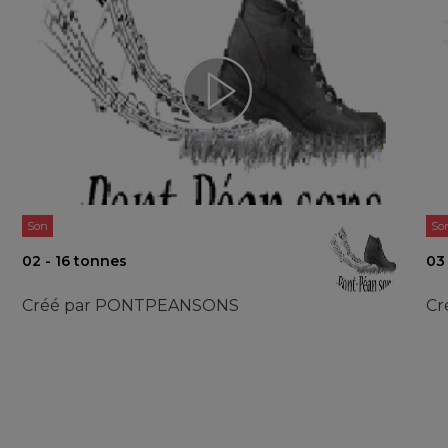
Son
So
02 - 16 tonnes
03
Créé par
PONTPEANSONS
Cr