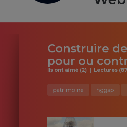
Construire des
pour ou contr
Ils ont aimé (2)
Lectures (87
patrimoine
hggsp