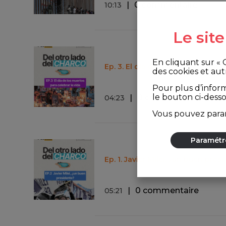
0 commentaire
10
:
13
Le sit
En cliquant sur «
Ep. 3. El día de los muertos para 
des cookies et aut
Pour plus d’infor
le bouton ci-dess
0 commentaire
04
:
23
Vous pouvez param
Paramétr
Ep. 1. Javier Milei, ¿un buen pres
0 commentaire
05
:
21