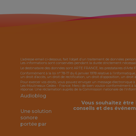
L’adresse email ci-dessous, fait l’objet d’un traitement de données person
Les informations sont conservées pendant la durée strictement nécessaire
Le destinataire des données sont ARTE FRANCE, les prestataires d’Arte 
Conformément à la loi n° 78-17 du 6 janvier 1978 relative à l’informatique
un droit d’accès, un droit de rectification, un droit d’opposition, un droit à
Pour exercer vos droits, vous pouvez envoyer un message électronique à 
Les-Moulineaux Cedex - France. Merci de bien vouloir conformément à la l
réponse. Une réclamation auprès de la Commission nationale de l’Informat
Audioblog
Vous souhaitez être 
conseils et des événem
Une solution
sonore
portée par