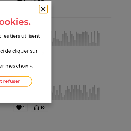
ookies.
s tiers utilisent
i de cliquer sur
1
7
r mes choix ».
t refuser
1
10