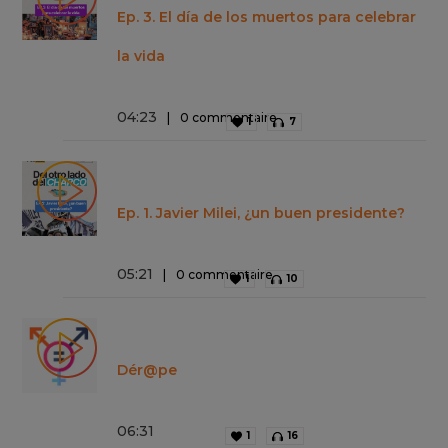
Ep. 3. El día de los muertos para celebrar
la vida
04
:
23
0 commentaire
1
7
Ep. 1. Javier Milei, ¿un buen presidente?
05
:
21
0 commentaire
1
10
Dér@pe
06
:
31
1
16