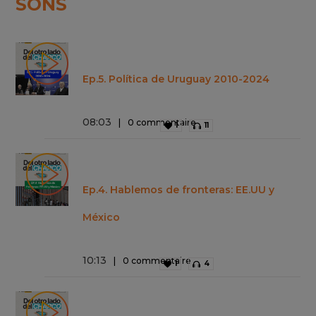
SONS
Ep.5. Política de Uruguay 2010-2024
08
:
03
0 commentaire
1
11
Ep.4. Hablemos de fronteras: EE.UU y
México
10
:
13
0 commentaire
1
4