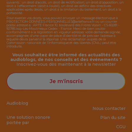
suivants : un droit d’accès, un droit de rectification, un droit d’opposition, un
droit à l’effacement (droit à l’oubli), un droit de définir des directives
applicables après décès, un droit à la limitation du traitement, un droit à la
portabilité.
Pour exercer vos droits, vous pouvez envoyer un message électronique à :
PROTECTION-DONNEES-PERSONNELLES@artefrance.fr
ou un courrier
postal adressé à : ARTE France 10, boulevard des Frères Voisin - CS 60281 -
92785 Issy-Les-Moulineaux Cedex - France. Merci de bien vouloir
conformément à la législation en vigueur adresser votre demande signée,
accompagnée, d’une copie de pièce d’identité et de préciser l’adresse à
laquelle devra parvenir la réponse. Une réclamation auprès de la
Commission nationale de l’Informatique et des libertés (CNIL) peut être
introduite.
Vous souhaitez être informé des actualités des
audioblogs, de nos conseils et des événements ?
Inscrivez-vous dès maintenant à la
newsletter
Je m'inscris
Audioblog
Nous contacter
Une solution sonore
Plan du site
portée par
CGU