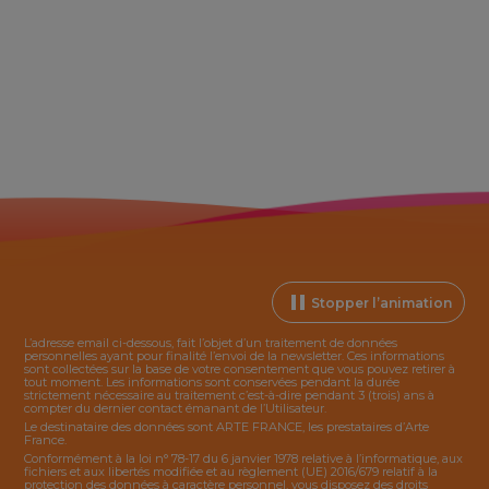
Stopper l’animation
L’adresse email ci-dessous, fait l’objet d’un traitement de données
personnelles ayant pour finalité l’envoi de la
newsletter
. Ces informations
sont collectées sur la base de votre consentement que vous pouvez retirer à
tout moment. Les informations sont conservées pendant la durée
strictement nécessaire au traitement c’est-à-dire pendant 3 (trois) ans à
compter du dernier contact émanant de l’Utilisateur.
Le destinataire des données sont ARTE FRANCE, les prestataires d’Arte
France.
Conformément à la loi n° 78-17 du 6 janvier 1978 relative à l’informatique, aux
fichiers et aux libertés modifiée et au règlement (UE) 2016/679 relatif à la
protection des données à caractère personnel, vous disposez des droits