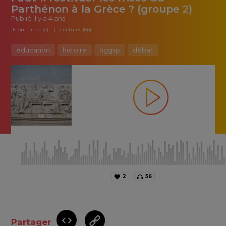
Parthénon à la Grèce ? (groupe 2)
Publié
il y a 4 ans
Ils ont aimé (2)
Lectures (56)
éducation
histoire
hggsp
débat
2
56
Partager