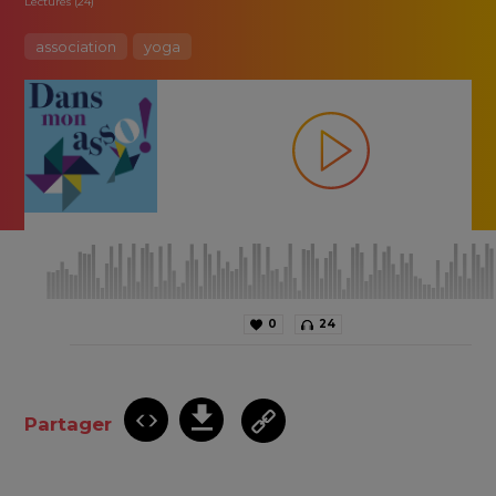
Lectures (24)
association
yoga
0
24
Partager