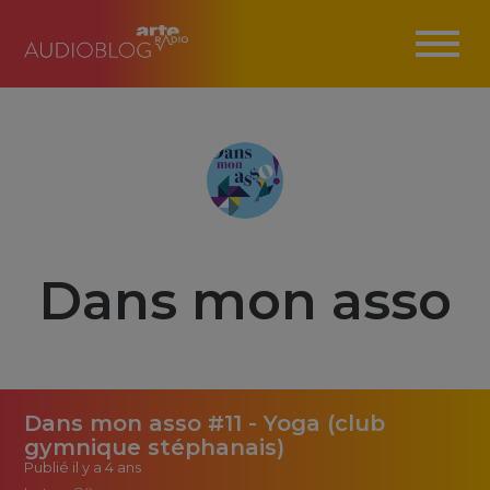
Dans mon asso
Dans mon asso #11 - Yoga (club
gymnique stéphanais)
Publié
il y a 4 ans