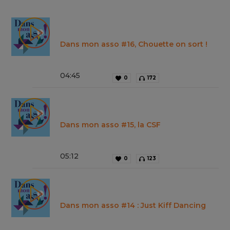
Dans mon asso #16, Chouette on sort !
04
:
45
0
172
Dans mon asso #15, la CSF
05
:
12
0
123
Dans mon asso #14 : Just Kiff Dancing