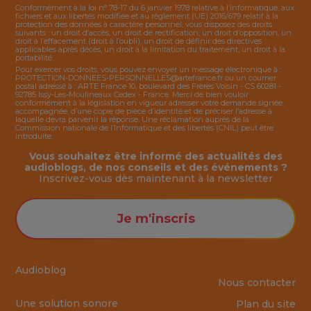
Conformément à la loi n° 78-17 du 6 janvier 1978 relative à l’informatique, aux
fichiers et aux libertés modifiée et au règlement (UE) 2016/679 relatif à la
protection des données à caractère personnel, vous disposez des droits
suivants : un droit d’accès, un droit de rectification, un droit d’opposition, un
droit à l’effacement (droit à l’oubli), un droit de définir des directives
applicables après décès, un droit à la limitation du traitement, un droit à la
portabilité.
Pour exercer vos droits, vous pouvez envoyer un message électronique à :
PROTECTION-DONNEES-PERSONNELLES@artefrance.fr
ou un courrier
postal adressé à : ARTE France 10, boulevard des Frères Voisin - CS 60281 -
92785 Issy-Les-Moulineaux Cedex - France. Merci de bien vouloir
conformément à la législation en vigueur adresser votre demande signée,
accompagnée, d’une copie de pièce d’identité et de préciser l’adresse à
laquelle devra parvenir la réponse. Une réclamation auprès de la
Commission nationale de l’Informatique et des libertés (CNIL) peut être
introduite.
Vous souhaitez être informé des actualités des
audioblogs, de nos conseils et des événements ?
Inscrivez-vous dès maintenant à la
newsletter
Je m'inscris
Audioblog
Nous contacter
Une solution sonore
Plan du site