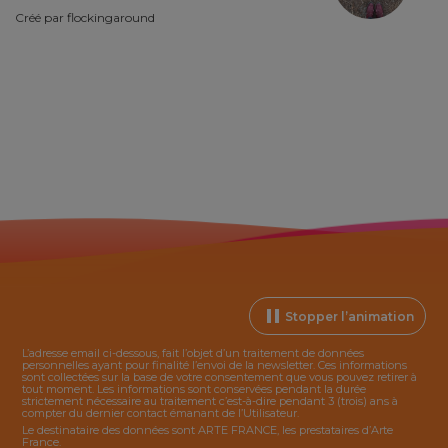
Créé par
flockingaround
Stopper l’animation
L’adresse email ci-dessous, fait l’objet d’un traitement de données
personnelles ayant pour finalité l’envoi de la
newsletter
. Ces informations
sont collectées sur la base de votre consentement que vous pouvez retirer à
tout moment. Les informations sont conservées pendant la durée
strictement nécessaire au traitement c’est-à-dire pendant 3 (trois) ans à
compter du dernier contact émanant de l’Utilisateur.
Le destinataire des données sont ARTE FRANCE, les prestataires d’Arte
France.