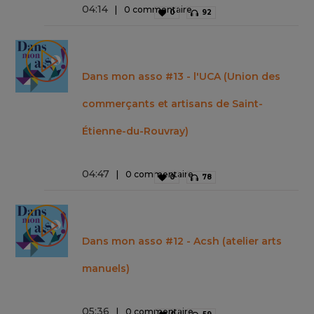
04
:
14
0 commentaire
0
92
Dans mon asso #13 - l'UCA (Union des
commerçants et artisans de Saint-
Étienne-du-Rouvray)
04
:
47
0 commentaire
0
78
Dans mon asso #12 - Acsh (atelier arts
manuels)
05
:
36
0 commentaire