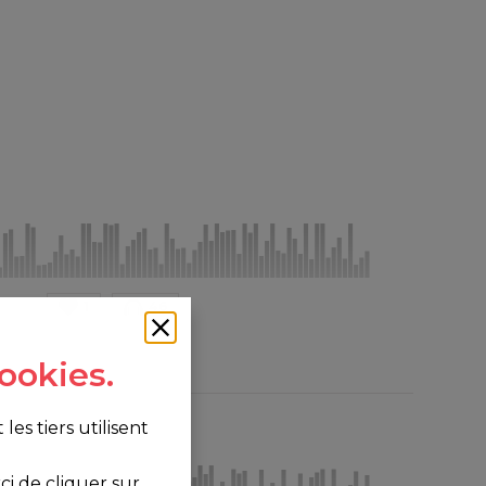
1
46
ookies.
s tiers utilisent
i de cliquer sur