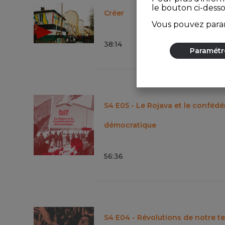
le bouton ci-dess
Créer
Vous pouvez param
38
:
14
Paramétr
S4 E05 - Le Rojava et le confédé
démocratique
56
:
36
S4 E04 - Révolutions de notre 