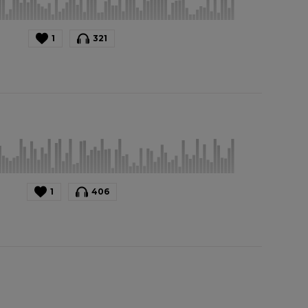
1
321
1
406