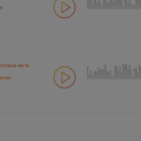
nt
storique de la
oires