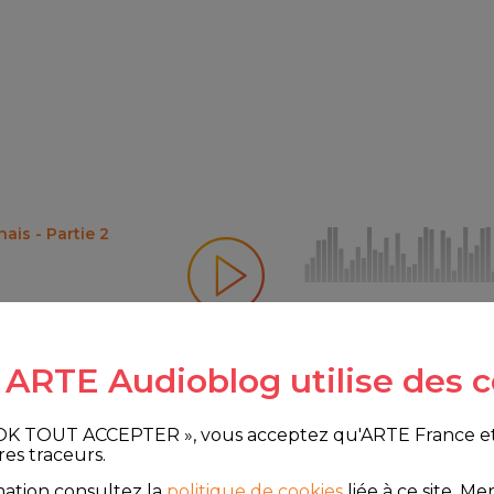
nais - Partie 2
e ARTE Audioblog utilise des c
 OK TOUT ACCEPTER », vous acceptez qu'ARTE France et le
res traceurs.
ais - Partie 1
mation consultez la
politique de cookies
liée à ce site.
Merc