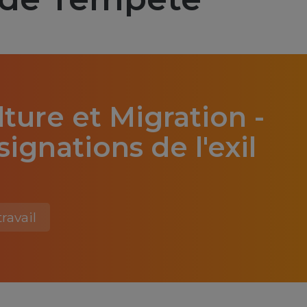
lture et Migration -
signations de l'exil
travail