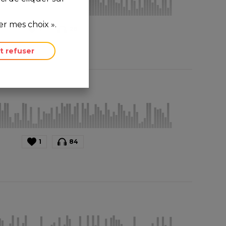
r mes choix ».
1
28
t refuser
1
84