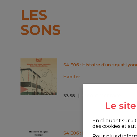
LES
SONS
S4 E06 : Histoire d’un squat lyon
Habiter
0 commentaire
33
:
58
Le sit
En cliquant sur «
des cookies et aut
S4 E06 : Histoire d’un squat lyonn
Pour plus d’infor