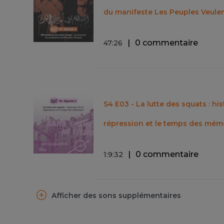
du manifeste Les Peuples Veule
0 commentaire
47
:
26
S4 E03 - La lutte des squats : hi
répression et le temps des mém
0 commentaire
1
:
9
:
32
Afficher des sons supplémentaires