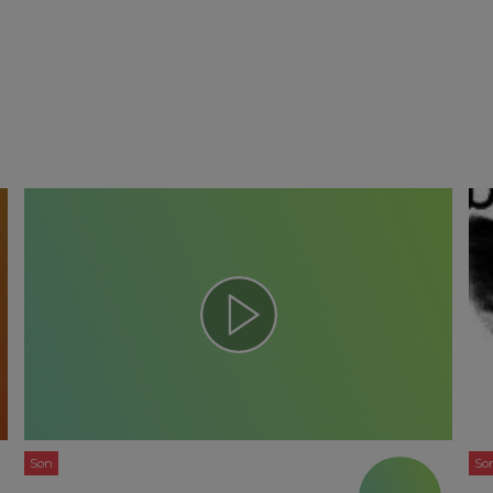
Son
So