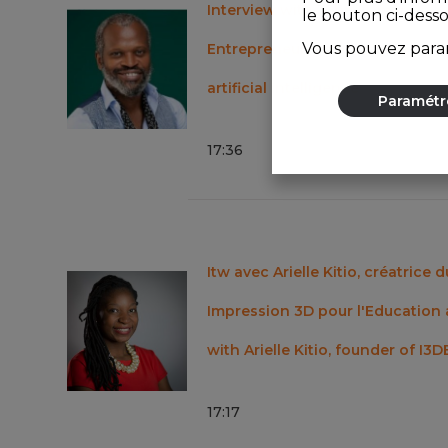
Interview with John Kamara, a 
le bouton ci-dess
Vous pouvez param
Entrepreneur, about digital tec
artificial intelligence
Paramétr
17
:
36
Itw avec Arielle Kitio, créatrice 
Impression 3D pour l'Education
with Arielle Kitio, founder of I3D
17
:
17