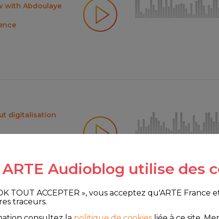
iew with Abdoulaye
gence
t digitalisation
e ARTE Audioblog utilise des c
 OK TOUT ACCEPTER », vous acceptez qu'ARTE France et le
res traceurs.
mation consultez la
politique de cookies
liée à ce site.
Merc