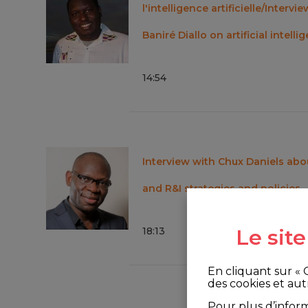
l'intelligence artificielle/Interv
Baniré Diallo on artificial intelli
14
:
54
Interview with Chux Daniels abou
and R&I strategies and policies
Le sit
18
:
13
En cliquant sur «
des cookies et aut
Pour plus d’infor