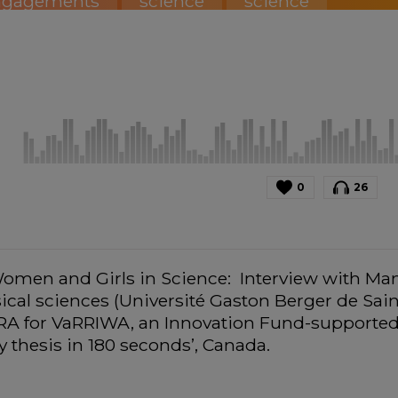
ngagements
science
science
0
26
Women and Girls in Science:  Interview with Ma
sical sciences (Université Gaston Berger de Sai
A for VaRRIWA, an Innovation Fund-supported p
y thesis in 180 seconds’, Canada. 