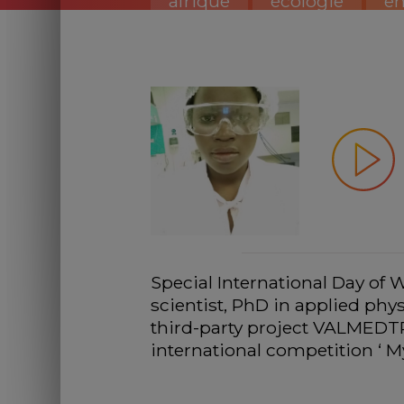
afrique
écologie
e
Special International Day of 
scientist, PhD in applied phy
third-party project VALMEDTR
international competition ‘ M