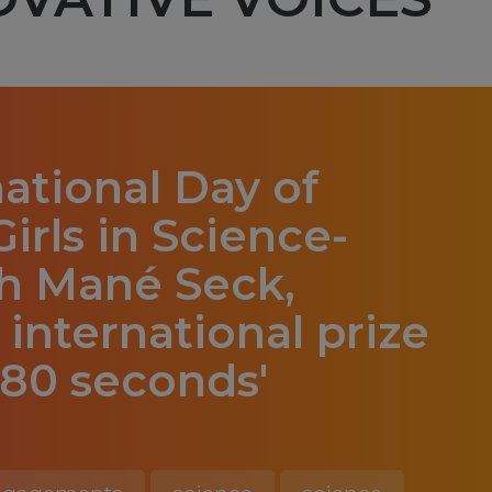
national Day of
rls in Science-
th Mané Seck,
 international prize
 180 seconds'