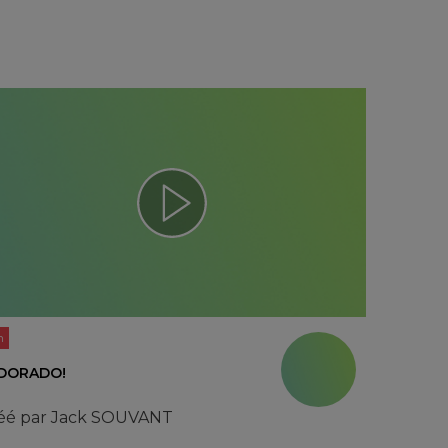
n
DORADO!
éé par
Jack SOUVANT