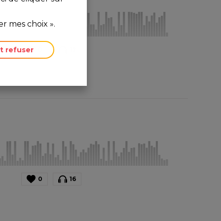
r mes choix ».
t refuser
0
17
0
16