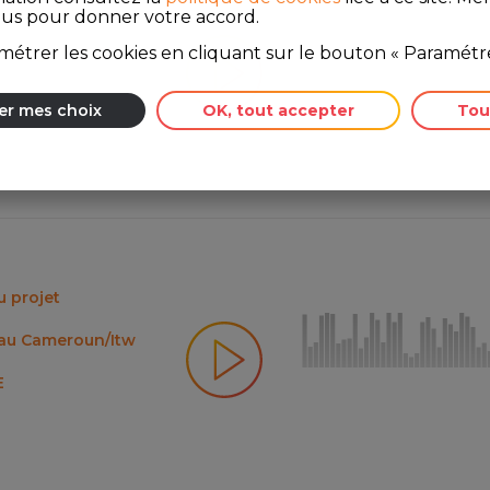
Kenyan Tech
ous pour donner votre accord.
étrer les cookies en cliquant sur le bouton « Paramétre
hnologies and
er mes choix
OK, tout accepter
Tou
du projet
 au Cameroun/Itw
E