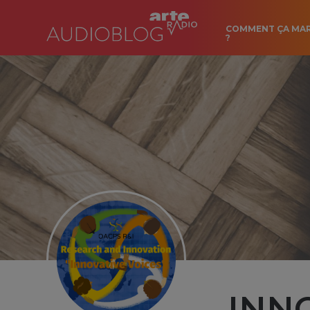
COMMENT ÇA MA
?
INN