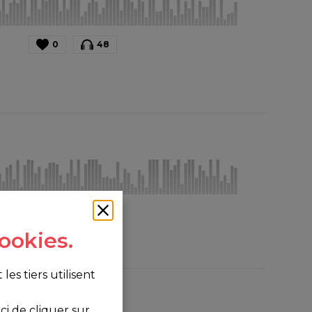
0
48
0
14
ookies.
s tiers utilisent
i de cliquer sur