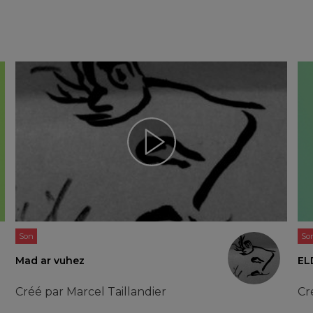
Son
So
Mad ar vuhez
EL
Créé par
Marcel Taillandier
Cr