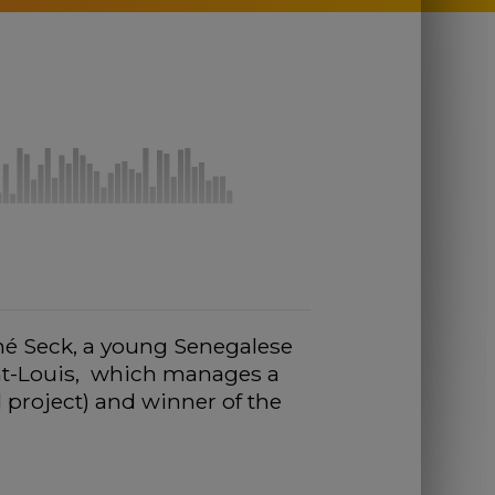
né Seck, a young Senegalese 
nt-Louis,  which manages a 
roject) and winner of the 