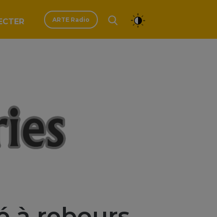
ARTE Radio
ECTER
dé à rebours