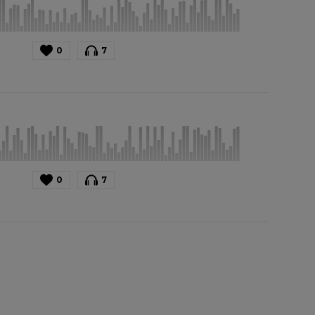
0
7
0
7