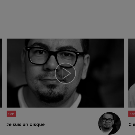
Son
So
Je suis un disque
C'e