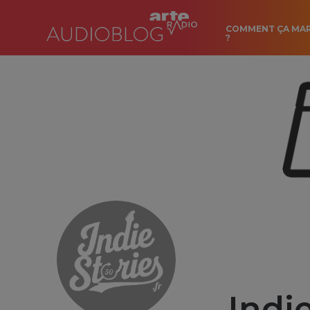
COMMENT ÇA MA
?
Indie