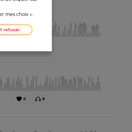
r mes choix ».
t refuser
0
3
0
8