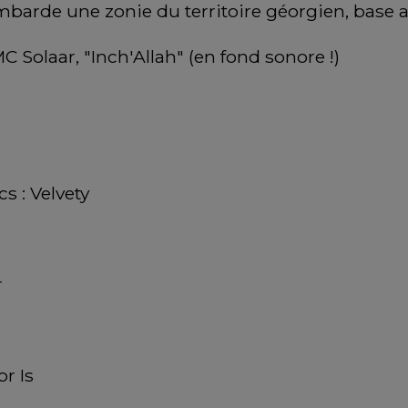
mbarde une zonie du territoire géorgien, base a
MC Solaar, "Inch'Allah" (en fond sonore !)
s : Velvety
r
r Is