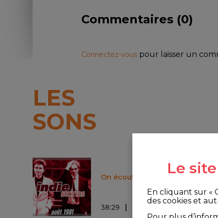
Commentaires (
0
)
pour laisser un co
Connectez-vous
LES
SONS
Le sit
On écoutait quoi, en août 1981 ?
En cliquant sur «
des cookies et aut
0 commentaire
38
:
29
Pour plus d’infor