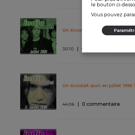
le bouton ci-dess
Vous pouvez param
On écoutait quoi, en juillet 2001 
Paramétr
0 commentaire
30
:
10
On écoutait quoi, en juillet 1996 
0 commentaire
44
:
06