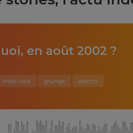
uoi, en août 2002 ?
indie rock
grunge
electro