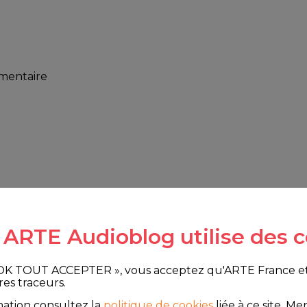
mmentaire
e ARTE Audioblog utilise des c
 OK TOUT ACCEPTER », vous acceptez qu'ARTE France et le
res traceurs.
mation consultez la
politique de cookies
liée à ce site.
Merc