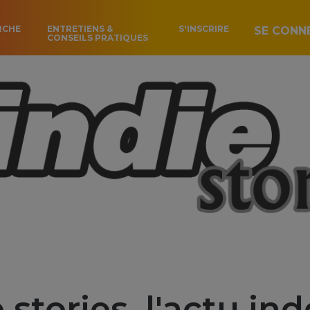
RCHE
ENTRETIENS &
S'INSCRIRE
SE CONN
CONSEILS PRATIQUES
 stories, l'actu in