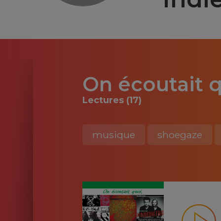
On écoutait q
Lectures (17)
musique
shoegaze