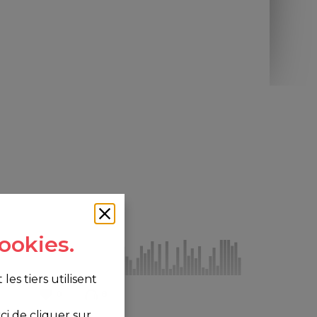
ookies.
s tiers utilisent
0
8
i de cliquer sur