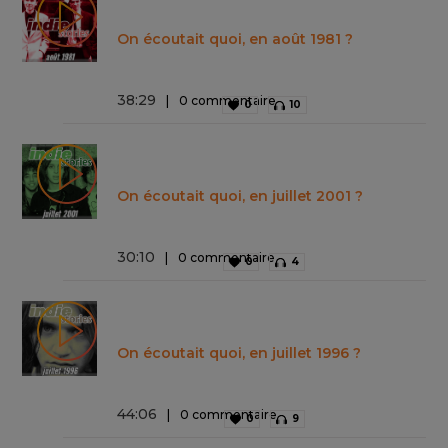
On écoutait quoi, en août 1981 ?
38
:
29
0 commentaire
0
10
On écoutait quoi, en juillet 2001 ?
30
:
10
0 commentaire
0
4
On écoutait quoi, en juillet 1996 ?
44
:
06
0 commentaire
0
9