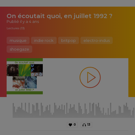
On écoutait quoi, en juillet 1992 ?
Publié
il y a 4 ans
Lectures (13)
musique
indie rock
britpop
electro-indus
shoegaze
0
13