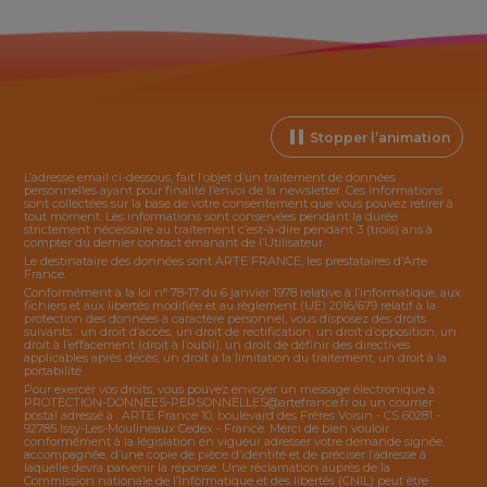
Stopper l’animation
L’adresse email ci-dessous, fait l’objet d’un traitement de données
personnelles ayant pour finalité l’envoi de la
newsletter
. Ces informations
sont collectées sur la base de votre consentement que vous pouvez retirer à
tout moment. Les informations sont conservées pendant la durée
strictement nécessaire au traitement c’est-à-dire pendant 3 (trois) ans à
compter du dernier contact émanant de l’Utilisateur.
Le destinataire des données sont ARTE FRANCE, les prestataires d’Arte
France.
Conformément à la loi n° 78-17 du 6 janvier 1978 relative à l’informatique, aux
fichiers et aux libertés modifiée et au règlement (UE) 2016/679 relatif à la
protection des données à caractère personnel, vous disposez des droits
suivants : un droit d’accès, un droit de rectification, un droit d’opposition, un
droit à l’effacement (droit à l’oubli), un droit de définir des directives
applicables après décès, un droit à la limitation du traitement, un droit à la
portabilité.
Pour exercer vos droits, vous pouvez envoyer un message électronique à :
PROTECTION-DONNEES-PERSONNELLES@artefrance.fr
ou un courrier
postal adressé à : ARTE France 10, boulevard des Frères Voisin - CS 60281 -
92785 Issy-Les-Moulineaux Cedex - France. Merci de bien vouloir
conformément à la législation en vigueur adresser votre demande signée,
accompagnée, d’une copie de pièce d’identité et de préciser l’adresse à
laquelle devra parvenir la réponse. Une réclamation auprès de la
Commission nationale de l’Informatique et des libertés (CNIL) peut être