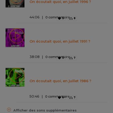
On écoutait quoi, en juillet 1996 ?
44
:
06
0 commentaire
0
8
On écoutait quoi, en juillet 1991 ?
38
:
08
0 commentaire
0
7
On écoutait quoi, en juillet 1986 ?
50
:
46
0 commentaire
0
7
Afficher des sons supplémentaires