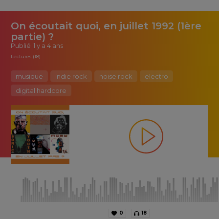
On écoutait quoi, en juillet 1992 (1ère
partie) ?
Publié
il y a 4 ans
Lectures (18)
musique
indie rock
noise rock
electro
digital hardcore
0
18