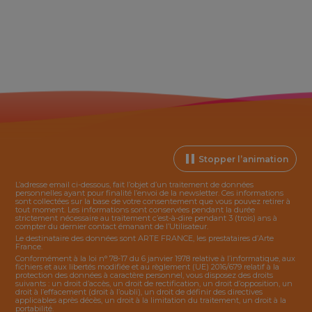
Stopper l’animation
L’adresse email ci-dessous, fait l’objet d’un traitement de données
personnelles ayant pour finalité l’envoi de la
newsletter
. Ces informations
sont collectées sur la base de votre consentement que vous pouvez retirer à
tout moment. Les informations sont conservées pendant la durée
strictement nécessaire au traitement c’est-à-dire pendant 3 (trois) ans à
compter du dernier contact émanant de l’Utilisateur.
Le destinataire des données sont ARTE FRANCE, les prestataires d’Arte
France.
Conformément à la loi n° 78-17 du 6 janvier 1978 relative à l’informatique, aux
fichiers et aux libertés modifiée et au règlement (UE) 2016/679 relatif à la
protection des données à caractère personnel, vous disposez des droits
suivants : un droit d’accès, un droit de rectification, un droit d’opposition, un
droit à l’effacement (droit à l’oubli), un droit de définir des directives
applicables après décès, un droit à la limitation du traitement, un droit à la
portabilité.