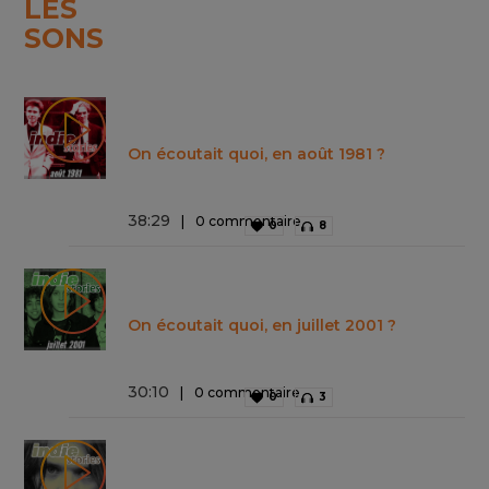
LES
SONS
On écoutait quoi, en août 1981 ?
38
:
29
0 commentaire
0
8
On écoutait quoi, en juillet 2001 ?
30
:
10
0 commentaire
0
3