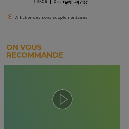
1
:
10
:
06
0 commentaire
0
197
Afficher des sons supplémentaires
ON VOUS
RECOMMANDE