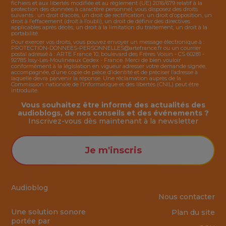
fichiers et aux libertés modifiée et au règlement (UE) 2016/679 relatif à la
protection des données à caractère personnel, vous disposez des droits
suivants : un droit d’accès, un droit de rectification, un droit d’opposition, un
droit à l’effacement (droit à l’oubli), un droit de définir des directives
applicables après décès, un droit à la limitation du traitement, un droit à la
portabilité.
Pour exercer vos droits, vous pouvez envoyer un message électronique à :
PROTECTION-DONNEES-PERSONNELLES@artefrance.fr
ou un courrier
postal adressé à : ARTE France 10, boulevard des Frères Voisin - CS 60281 -
92785 Issy-Les-Moulineaux Cedex - France. Merci de bien vouloir
conformément à la législation en vigueur adresser votre demande signée,
accompagnée, d’une copie de pièce d’identité et de préciser l’adresse à
laquelle devra parvenir la réponse. Une réclamation auprès de la
Commission nationale de l’Informatique et des libertés (CNIL) peut être
introduite.
Vous souhaitez être informé des actualités des
audioblogs, de nos conseils et des événements ?
Inscrivez-vous dès maintenant à la
newsletter
Je m'inscris
Audioblog
Nous contacter
Une solution sonore
Plan du site
portée par