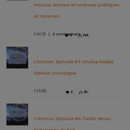
Moussa, docteur en sciences politiques
et historien.
1
:
41
:
15
0 commentaire
0
565
L’horizon. Épisode #7. Ghaliya Nadjat
Djelloul, sociologue.
1
:
13
:
55
0
151
L’Horizon. Épisode #6. Fadila Yahou,