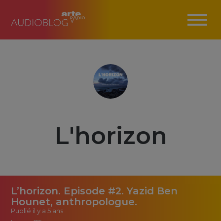
L'horizon
L’horizon. Episode #2. Yazid Ben
Hounet, anthropologue.
Publié
il y a 5 ans