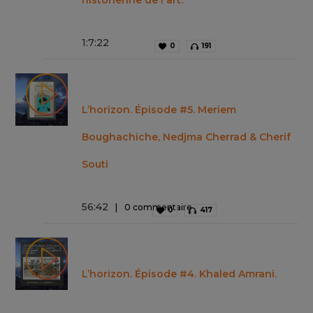
historienne de l'art.
1
:
7
:
22
0
191
L’horizon. Épisode #5. Meriem
Boughachiche, Nedjma Cherrad & Cherif
Souti
56
:
42
0 commentaire
0
417
L’horizon. Épisode #4. Khaled Amrani.