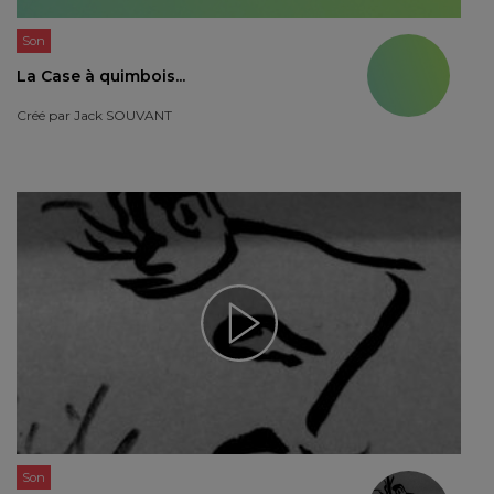
Son
La Case à quimbois...
Créé par
Jack SOUVANT
Son