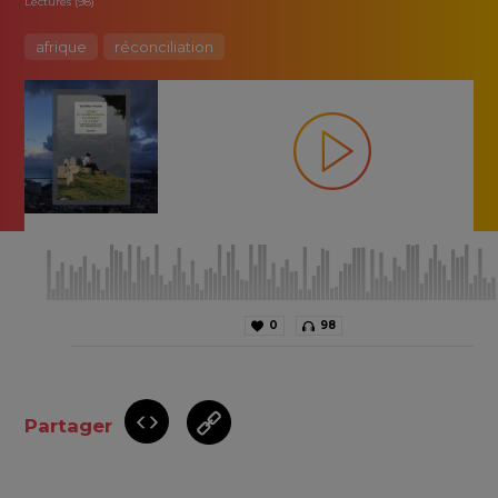
Lectures (98)
afrique
réconciliation
0
98
Partager