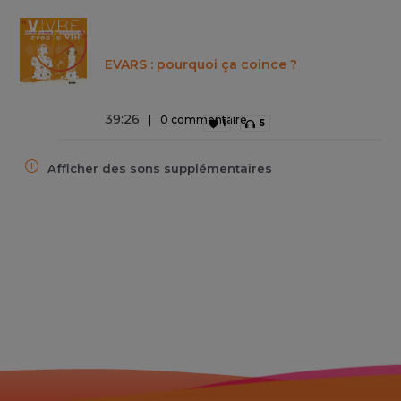
EVARS : pourquoi ça coince ?
39
:
26
0 commentaire
1
5
Afficher des sons supplémentaires