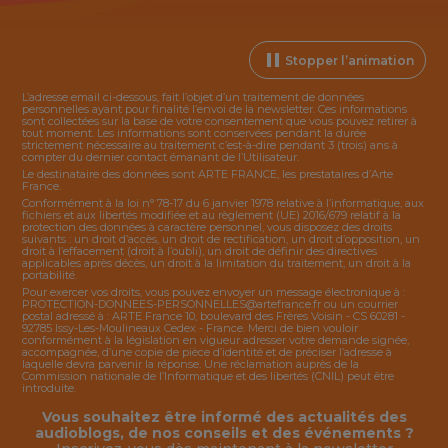
Stopper l’animation
L’adresse email ci-dessous, fait l’objet d’un traitement de données
personnelles ayant pour finalité l’envoi de la
newsletter
. Ces informations
sont collectées sur la base de votre consentement que vous pouvez retirer à
tout moment. Les informations sont conservées pendant la durée
strictement nécessaire au traitement c’est-à-dire pendant 3 (trois) ans à
compter du dernier contact émanant de l’Utilisateur.
Le destinataire des données sont ARTE FRANCE, les prestataires d’Arte
France.
Conformément à la loi n° 78-17 du 6 janvier 1978 relative à l’informatique, aux
fichiers et aux libertés modifiée et au règlement (UE) 2016/679 relatif à la
protection des données à caractère personnel, vous disposez des droits
suivants : un droit d’accès, un droit de rectification, un droit d’opposition, un
droit à l’effacement (droit à l’oubli), un droit de définir des directives
applicables après décès, un droit à la limitation du traitement, un droit à la
portabilité.
Pour exercer vos droits, vous pouvez envoyer un message électronique à :
PROTECTION-DONNEES-PERSONNELLES@artefrance.fr
ou un courrier
postal adressé à : ARTE France 10, boulevard des Frères Voisin - CS 60281 -
92785 Issy-Les-Moulineaux Cedex - France. Merci de bien vouloir
conformément à la législation en vigueur adresser votre demande signée,
accompagnée, d’une copie de pièce d’identité et de préciser l’adresse à
laquelle devra parvenir la réponse. Une réclamation auprès de la
Commission nationale de l’Informatique et des libertés (CNIL) peut être
introduite.
Vous souhaitez être informé des actualités des
audioblogs, de nos conseils et des événements ?