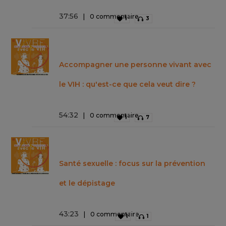
37
:
56
0 commentaire
1
3
Accompagner une personne vivant avec
le VIH : qu'est-ce que cela veut dire ?
54
:
32
0 commentaire
1
7
Santé sexuelle : focus sur la prévention
et le dépistage
43
:
23
0 commentaire
1
1