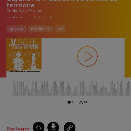
territoire
Publié
il y a 10 mois
Ils ont aimé (1)
Lectures (13)
guyane
médiation
vih
1
13
Partager