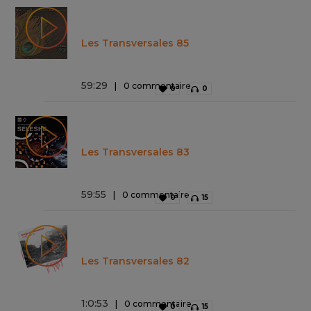
Les Transversales 85
59
:
29
0 commentaire
0
0
Les Transversales 83
59
:
55
0 commentaire
0
15
Les Transversales 82
1
:
0
:
53
0 commentaire
0
15