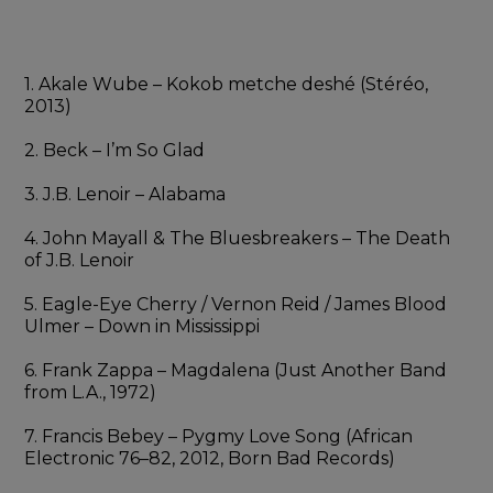
1. Akale Wube – Kokob metche deshé (Stéréo, 
2013)
2. Beck – I’m So Glad
3. J.B. Lenoir – Alabama
4. John Mayall & The Bluesbreakers – The Death 
of J.B. Lenoir
5. Eagle-Eye Cherry / Vernon Reid / James Blood 
Ulmer – Down in Mississippi
6. Frank Zappa – Magdalena (Just Another Band 
from L.A., 1972)
7. Francis Bebey – Pygmy Love Song (African 
Electronic 76–82, 2012, Born Bad Records)