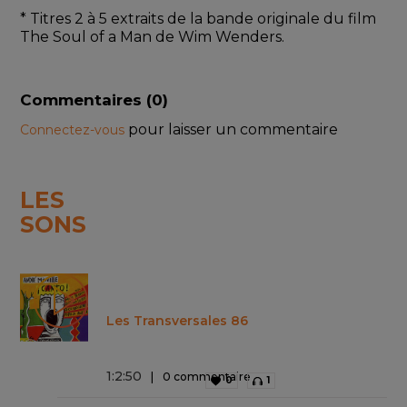
* Titres 2 à 5 extraits de la bande originale du film 
The Soul of a Man de Wim Wenders.
Commentaires (
0
)
pour laisser un commentaire
Connectez-vous
LES
SONS
Les Transversales 86
1
:
2
:
50
0 commentaire
0
1