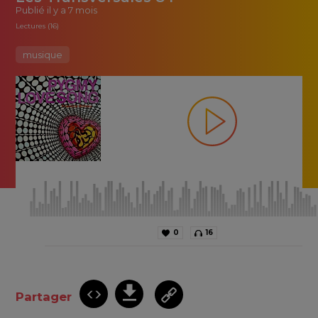
Publié
il y a 7 mois
Lectures (16)
musique
0
16
Partager