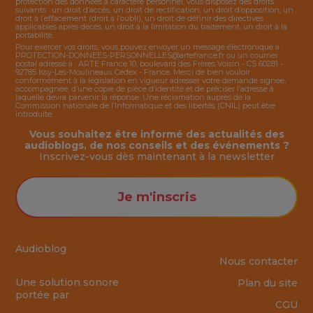
protection des données à caractère personnel, vous disposez des droits
suivants : un droit d’accès, un droit de rectification, un droit d’opposition, un
droit à l’effacement (droit à l’oubli), un droit de définir des directives
applicables après décès, un droit à la limitation du traitement, un droit à la
portabilité.
Pour exercer vos droits, vous pouvez envoyer un message électronique à :
PROTECTION-DONNEES-PERSONNELLES@artefrance.fr
ou un courrier
postal adressé à : ARTE France 10, boulevard des Frères Voisin - CS 60281 -
92785 Issy-Les-Moulineaux Cedex - France. Merci de bien vouloir
conformément à la législation en vigueur adresser votre demande signée,
accompagnée, d’une copie de pièce d’identité et de préciser l’adresse à
laquelle devra parvenir la réponse. Une réclamation auprès de la
Commission nationale de l’Informatique et des libertés (CNIL) peut être
introduite.
Vous souhaitez être informé des actualités des
audioblogs, de nos conseils et des événements ?
Inscrivez-vous dès maintenant à la
newsletter
Je m'inscris
Audioblog
Nous contacter
Une solution sonore
Plan du site
portée par
CGU