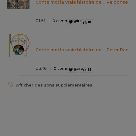
Conte moi la vraie histoire de ... Raiponse
01
:
51
0 commentaire
0
18
Conte moi la vraie histoire de ... Peter Pan
03
:
16
0 commentaire
0
55
Afficher des sons supplémentaires