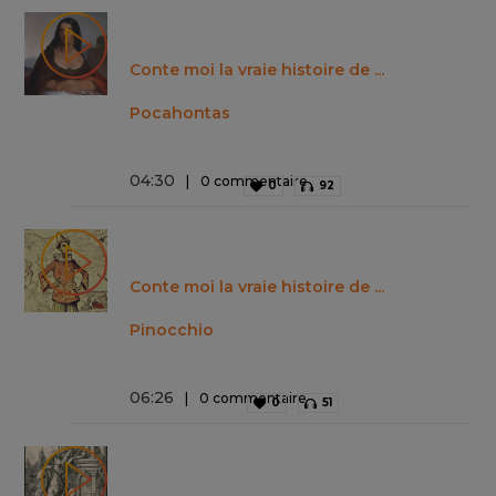
Conte moi la vraie histoire de ...
Pocahontas
04
:
30
0 commentaire
0
92
Conte moi la vraie histoire de ...
Pinocchio
06
:
26
0 commentaire
0
51