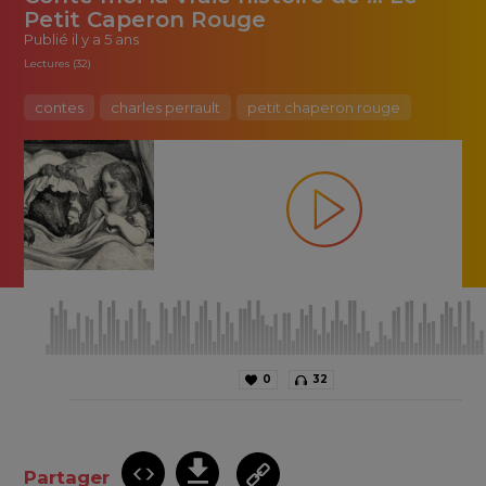
Petit Caperon Rouge
Publié
il y a 5 ans
Lectures (32)
contes
charles perrault
petit chaperon rouge
0
32
Partager