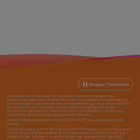
Stopper l’animation
L’adresse email ci-dessous, fait l’objet d’un traitement de données
personnelles ayant pour finalité l’envoi de la
newsletter
. Ces informations
sont collectées sur la base de votre consentement que vous pouvez retirer à
tout moment. Les informations sont conservées pendant la durée
strictement nécessaire au traitement c’est-à-dire pendant 3 (trois) ans à
compter du dernier contact émanant de l’Utilisateur.
Le destinataire des données sont ARTE FRANCE, les prestataires d’Arte
France.
Conformément à la loi n° 78-17 du 6 janvier 1978 relative à l’informatique, aux
fichiers et aux libertés modifiée et au règlement (UE) 2016/679 relatif à la
protection des données à caractère personnel, vous disposez des droits