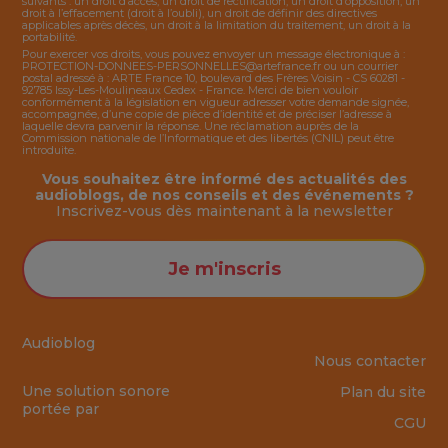
suivants : un droit d’accès, un droit de rectification, un droit d’opposition, un
droit à l’effacement (droit à l’oubli), un droit de définir des directives
applicables après décès, un droit à la limitation du traitement, un droit à la
portabilité.
Pour exercer vos droits, vous pouvez envoyer un message électronique à :
PROTECTION-DONNEES-PERSONNELLES@artefrance.fr
ou un courrier
postal adressé à : ARTE France 10, boulevard des Frères Voisin - CS 60281 -
92785 Issy-Les-Moulineaux Cedex - France. Merci de bien vouloir
conformément à la législation en vigueur adresser votre demande signée,
accompagnée, d’une copie de pièce d’identité et de préciser l’adresse à
laquelle devra parvenir la réponse. Une réclamation auprès de la
Commission nationale de l’Informatique et des libertés (CNIL) peut être
introduite.
Vous souhaitez être informé des actualités des
audioblogs, de nos conseils et des événements ?
Inscrivez-vous dès maintenant à la
newsletter
Je m'inscris
Audioblog
Nous contacter
Une solution sonore
Plan du site
portée par
CGU