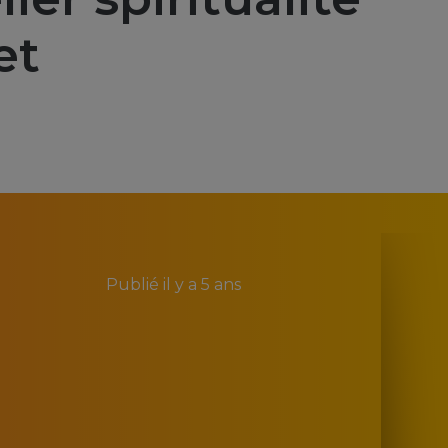
et
Publié
il y a 5 ans