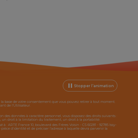
Stopper l’animation
ur la base de votre consentement que vous pouvez retirer à tout moment.
t de l’Utilisateur.
tion des données à caractère personnel, vous disposez des droits suivants :
 un droit à la limitation du traitement, un droit à la portabilité.
sé à : ARTE France 10, boulevard des Frères Voisin - CS 60281 - 92785 Issy-
ce d’identité et de préciser l’adresse à laquelle devra parvenir la