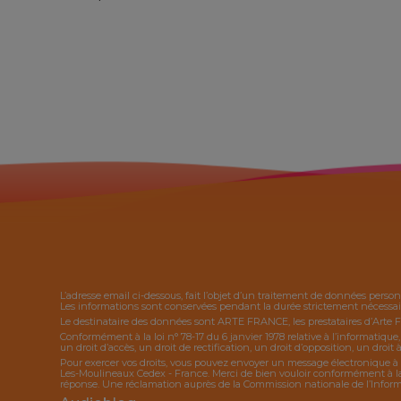
L’adresse email ci-dessous, fait l’objet d’un traitement de données person
Les informations sont conservées pendant la durée strictement nécessaire
Le destinataire des données sont ARTE FRANCE, les prestataires d’Arte 
Conformément à la loi n° 78-17 du 6 janvier 1978 relative à l’informatique
un droit d’accès, un droit de rectification, un droit d’opposition, un droit à
Pour exercer vos droits, vous pouvez envoyer un message électronique à 
Les-Moulineaux Cedex - France. Merci de bien vouloir conformément à la l
réponse. Une réclamation auprès de la Commission nationale de l’Informat