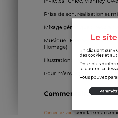
Invité.es : Chloé, Vianney, Gw
Prise de son, réalisation et m
Mixage générique : Déborah 
Le sit
Musique : Free 90s Type Beat 
Homage)
En cliquant sur «
des cookies et aut
Illustration: Anne Typhaine G
Pour plus d’infor
le bouton ci-dess
Pour m’envoyer vos questions
Vous pouvez param
Paramétr
Commentaires (
0
)
pour laisser un co
Connectez-vous