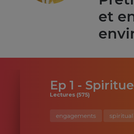
et e
envi
Ep 1 - Spiritue
Lectures (575)
engagements
spiritual