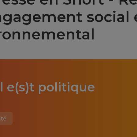
ngagement social 
ronnemental
l e(s)t politique
ité