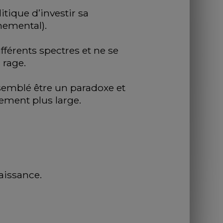
itique d’investir sa 
nemental). 
férents spectres et ne se 
 rage. 
semblé être un paradoxe et 
ement plus large. 
naissance.