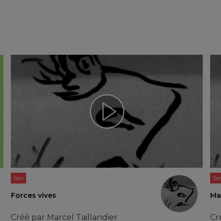
Son
So
Forces vives
Mar
Créé par
Marcel Taillandier
Cr