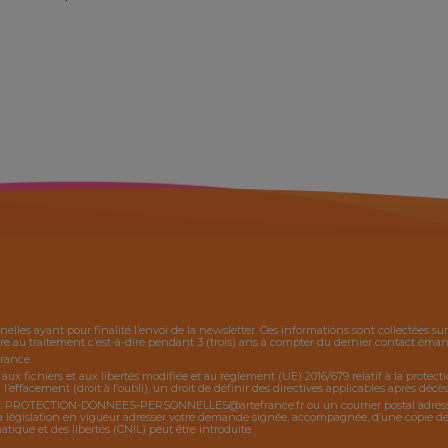
nelles ayant pour finalité l’envoi de la
newsletter
. Ces informations sont collectées s
 au traitement c’est-à-dire pendant 3 (trois) ans à compter du dernier contact émanan
France.
, aux fichiers et aux libertés modifiée et au règlement (UE) 2016/679 relatif à la protec
 l’effacement (droit à l’oubli), un droit de définir des directives applicables après décès,
:
PROTECTION-DONNEES-PERSONNELLES@artefrance.fr
ou un courrier postal adres
égislation en vigueur adresser votre demande signée, accompagnée, d’une copie de piè
ique et des libertés (CNIL) peut être introduite.