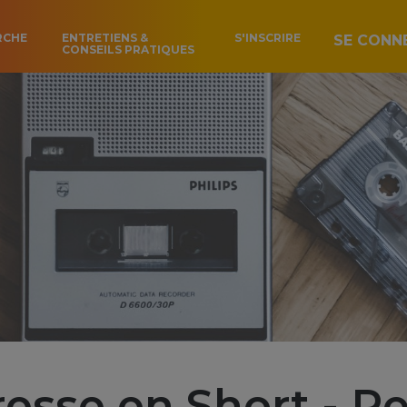
RCHE
ENTRETIENS &
S'INSCRIRE
SE CONN
CONSEILS PRATIQUES
esse en Short - Rel