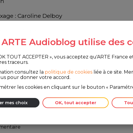
en 
ixage : Caroline Delboy
aime la Bagarre
e ARTE Audioblog utilise des c
/ Chill Boom Bap Old School Hip Hop Instrument
 OK TOUT ACCEPTER », vous acceptez qu'ARTE France et le
res traceurs.
ruat
mation consultez la
politique de cookies
liée à ce site.
Merc
ous pour donner votre accord.
 : 
pretresseenshort@gmail.com
étrer les cookies en cliquant sur le bouton « Paramétre
er mes choix
OK, tout accepter
Tou
mmentaire