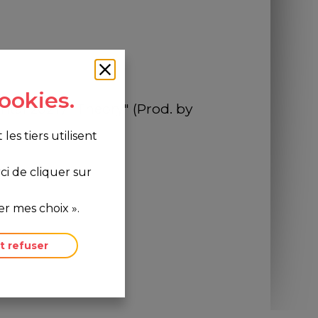
ookies.
al 2021 / "Theory" (Prod. by 
s tiers utilisent
i de cliquer sur
r mes choix ».
t refuser