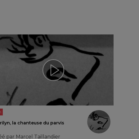
n
ilyn, la chanteuse du parvis
éé par
Marcel Taillandier