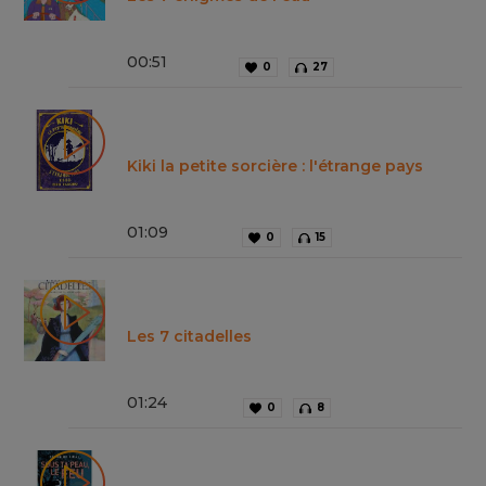
00
:
51
0
27
Kiki la petite sorcière : l'étrange pays
01
:
09
0
15
Les 7 citadelles
01
:
24
0
8