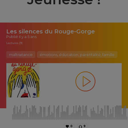
Les silences du Rouge-Gorge
Publié
il y a 5 ans
Lectures (9)
maltraitance
émotions, éducation, parentalité, famille
0
9