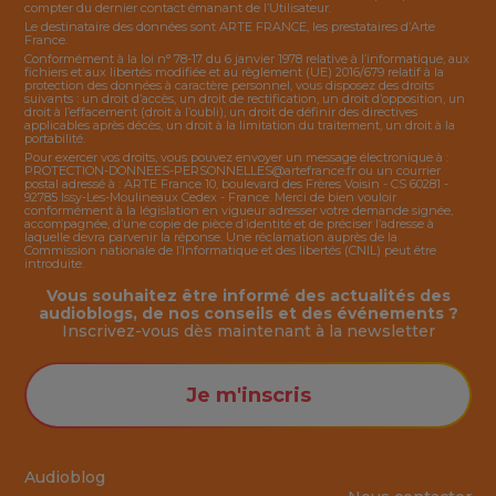
compter du dernier contact émanant de l’Utilisateur.
Le destinataire des données sont ARTE FRANCE, les prestataires d’Arte
France.
Conformément à la loi n° 78-17 du 6 janvier 1978 relative à l’informatique, aux
fichiers et aux libertés modifiée et au règlement (UE) 2016/679 relatif à la
protection des données à caractère personnel, vous disposez des droits
suivants : un droit d’accès, un droit de rectification, un droit d’opposition, un
droit à l’effacement (droit à l’oubli), un droit de définir des directives
applicables après décès, un droit à la limitation du traitement, un droit à la
portabilité.
Pour exercer vos droits, vous pouvez envoyer un message électronique à :
PROTECTION-DONNEES-PERSONNELLES@artefrance.fr
ou un courrier
postal adressé à : ARTE France 10, boulevard des Frères Voisin - CS 60281 -
92785 Issy-Les-Moulineaux Cedex - France. Merci de bien vouloir
conformément à la législation en vigueur adresser votre demande signée,
accompagnée, d’une copie de pièce d’identité et de préciser l’adresse à
laquelle devra parvenir la réponse. Une réclamation auprès de la
Commission nationale de l’Informatique et des libertés (CNIL) peut être
introduite.
Vous souhaitez être informé des actualités des
audioblogs, de nos conseils et des événements ?
Inscrivez-vous dès maintenant à la
newsletter
Je m'inscris
Audioblog