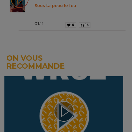
Sous ta peau le feu
01
:
11
0
14
ON VOUS
RECOMMANDE