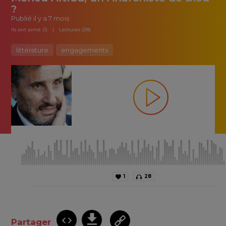
?
Publié
il y a 7 mois
Ils ont aimé (1)
Lectures (28)
littérature
engagements
1
28
Partager