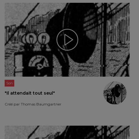
Son
"Il attendait tout seul"
Créé par
Thomas Baumgartner