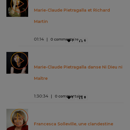
Marie-Claude Pietragalla et Richard
Martin
01
:
14
0 commentaire
1
6
Marie-Claude Pietragalla danse Ni Dieu ni
Maître
1
:
30
:
34
0 commentaire
1
8
Francesca Solleville, une clandestine