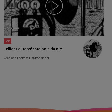
Son
Tellier Le Hervé : "Je bois du Kir"
Créé par
Thomas Baumgartner