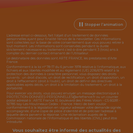
Stopper l’animation
L’adresse email ci-dessous, fait l’objet d’un traitement de données
personnelles ayant pour finalité l’envoi de la
newsletter
. Ces informations
sont collectées sur la base de votre consentement que vous pouvez retirer à
tout moment. Les informations sont conservées pendant la durée
strictement nécessaire au traitement c’est-à-dire pendant 3 (trois) ans à
compter du dernier contact émanant de l’Utilisateur.
Le destinataire des données sont ARTE FRANCE, les prestataires d’Arte
France.
Conformément à la loi n° 78-17 du 6 janvier 1978 relative à l’informatique, aux
fichiers et aux libertés modifiée et au règlement (UE) 2016/679 relatif à la
protection des données à caractère personnel, vous disposez des droits
suivants : un droit d’accès, un droit de rectification, un droit d’opposition, un
droit à l’effacement (droit à l’oubli), un droit de définir des directives
applicables après décès, un droit à la limitation du traitement, un droit à la
portabilité.
Pour exercer vos droits, vous pouvez envoyer un message électronique à :
PROTECTION-DONNEES-PERSONNELLES@artefrance.fr
ou un courrier
postal adressé à : ARTE France 10, boulevard des Frères Voisin - CS 60281 -
92785 Issy-Les-Moulineaux Cedex - France. Merci de bien vouloir
conformément à la législation en vigueur adresser votre demande signée,
accompagnée, d’une copie de pièce d’identité et de préciser l’adresse à
laquelle devra parvenir la réponse. Une réclamation auprès de la
Commission nationale de l’Informatique et des libertés (CNIL) peut être
introduite.
Vous souhaitez être informé des actualités des