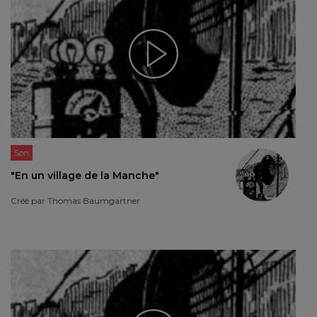
Son
"En un village de la Manche"
Créé par
Thomas Baumgartner