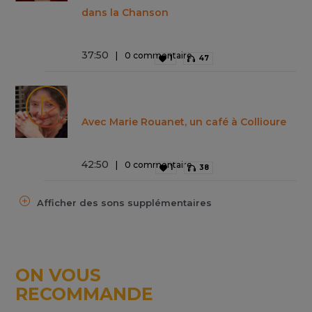
dans la Chanson
37
:
50
0 commentaire
1
47
Avec Marie Rouanet, un café à Collioure
42
:
50
0 commentaire
1
38
Afficher des sons supplémentaires
ON VOUS
RECOMMANDE