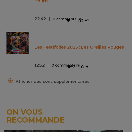
Bourg
22
:
42
0 commentaire
0
49
Les Festifolies 2025 : Les Oreilles Rouges
12
:
52
0 commentaire
0
4
Afficher des sons supplémentaires
ON VOUS
RECOMMANDE