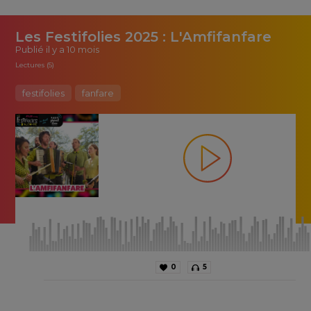
Les Festifolies 2025 : L'Amfifanfare
Publié
il y a 10 mois
Lectures (5)
festifolies
fanfare
0
5