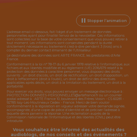
Stopper l’animation
L’adresse email ci-dessous, fait l’objet d’un traitement de données
personnelles ayant pour finalité l’envoi de la
newsletter
. Ces informations
sont collectées sur la base de votre consentement que vous pouvez retirer à
tout moment. Les informations sont conservées pendant la durée
strictement nécessaire au traitement c’est-à-dire pendant 3 (trois) ans à
compter du dernier contact émanant de l’Utilisateur.
Le destinataire des données sont ARTE FRANCE, les prestataires d’Arte
France.
Conformément à la loi n° 78-17 du 6 janvier 1978 relative à l’informatique, aux
fichiers et aux libertés modifiée et au règlement (UE) 2016/679 relatif à la
protection des données à caractère personnel, vous disposez des droits
suivants : un droit d’accès, un droit de rectification, un droit d’opposition, un
droit à l’effacement (droit à l’oubli), un droit de définir des directives
applicables après décès, un droit à la limitation du traitement, un droit à la
portabilité.
Pour exercer vos droits, vous pouvez envoyer un message électronique à :
PROTECTION-DONNEES-PERSONNELLES@artefrance.fr
ou un courrier
postal adressé à : ARTE France 10, boulevard des Frères Voisin - CS 60281 -
92785 Issy-Les-Moulineaux Cedex - France. Merci de bien vouloir
conformément à la législation en vigueur adresser votre demande signée,
accompagnée, d’une copie de pièce d’identité et de préciser l’adresse à
laquelle devra parvenir la réponse. Une réclamation auprès de la
Commission nationale de l’Informatique et des libertés (CNIL) peut être
introduite.
Vous souhaitez être informé des actualités des
audioblogs, de nos conseils et des événements ?