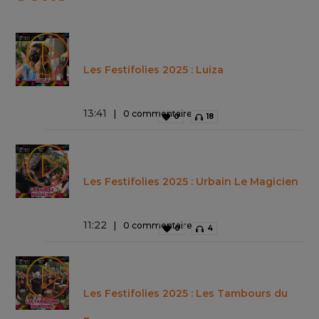
Les Festifolies 2025 : Luiza
13
:
41
0 commentaire
0
18
Les Festifolies 2025 : Urbain Le Magicien
11
:
22
0 commentaire
0
4
Les Festifolies 2025 : Les Tambours du