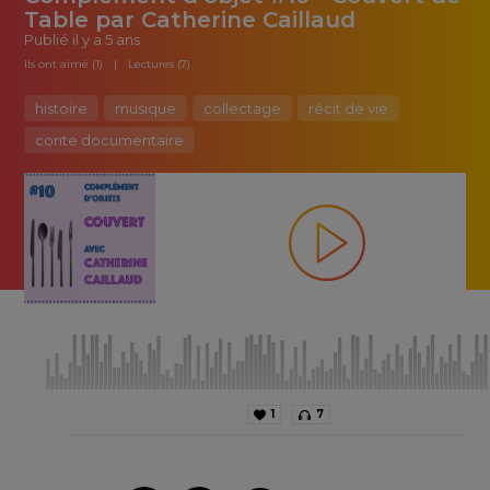
Table par Catherine Caillaud
Publié
il y a 5 ans
Ils ont aimé (1)
Lectures (7)
histoire
musique
collectage
récit de vie
conte documentaire
1
7