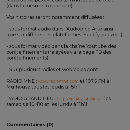
(dans la mesure du possible).
Vos histoires seront notamment diffusées :
- sous format audio dans l'Audioblog Arte ainsi 
que sur différentes plateformes (Spotify, deezer...)
- sous format vidéo dans la chaîne Youtube des 
con[te]finements (relayées via la page FB des 
con[te]finements)
- Sur plusieurs radios et webradios dont
RADIO MNE : 
 et 107.5 FM à 
www.radiomne.com
Mulhouse tous les jeudis à 18h11
RADIO GRAND LIEU : 
 les 
https://radiograndlieu.fr
samedis à 10H10 et les lundis à 11h11
Commentaires (
0
)