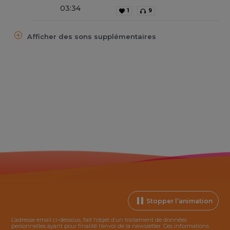
03
:
34
1
9
Afficher des sons supplémentaires
Stopper l’animation
L’adresse email ci-dessous, fait l’objet d’un traitement de données
personnelles ayant pour finalité l’envoi de la
newsletter
. Ces informations