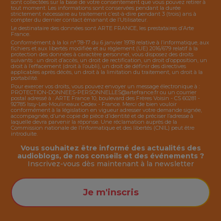
sont collectées sur la base de votre consentement que vous pouvez retirer à
tout moment. Les informations sont conservées pendant la durée
strictement nécessaire au traitement c’est-à-dire pendant 3 (trois) ans à
compter du dernier contact émanant de l’Utilisateur.
Le destinataire des données sont ARTE FRANCE, les prestataires d’Arte
France.
Conformément à la loi n° 78-17 du 6 janvier 1978 relative à l’informatique, aux
fichiers et aux libertés modifiée et au règlement (UE) 2016/679 relatif à la
protection des données à caractère personnel, vous disposez des droits
suivants : un droit d’accès, un droit de rectification, un droit d’opposition, un
droit à l’effacement (droit à l’oubli), un droit de définir des directives
applicables après décès, un droit à la limitation du traitement, un droit à la
portabilité.
Pour exercer vos droits, vous pouvez envoyer un message électronique à :
PROTECTION-DONNEES-PERSONNELLES@artefrance.fr
ou un courrier
postal adressé à : ARTE France 10, boulevard des Frères Voisin - CS 60281 -
92785 Issy-Les-Moulineaux Cedex - France. Merci de bien vouloir
conformément à la législation en vigueur adresser votre demande signée,
accompagnée, d’une copie de pièce d’identité et de préciser l’adresse à
laquelle devra parvenir la réponse. Une réclamation auprès de la
Commission nationale de l’Informatique et des libertés (CNIL) peut être
introduite.
Vous souhaitez être informé des actualités des
audioblogs, de nos conseils et des événements ?
Inscrivez-vous dès maintenant à la
newsletter
Je m'inscris