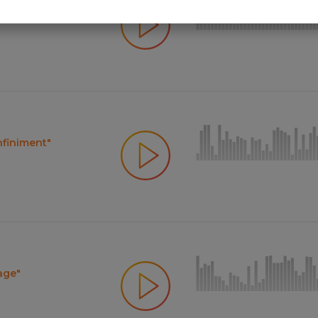
finiment"
age"