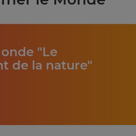
onde "Le
 de la nature"