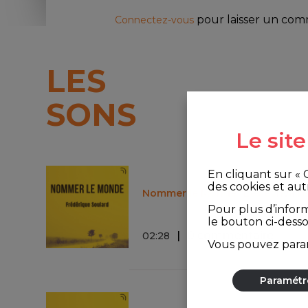
pour laisser un co
Connectez-vous
LES
SONS
Le sit
En cliquant sur «
des cookies et aut
Nommer le Monde "Les écrivains
Pour plus d’infor
le bouton ci-dess
0 commentaire
02
:
28
Vous pouvez param
Paramétr