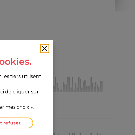
ookies.
s tiers utilisent
i de cliquer sur
0
4
r mes choix ».
t refuser