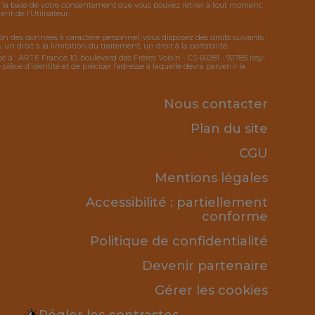
ur la base de votre consentement que vous pouvez retirer à tout moment.
t de l’Utilisateur.
tion des données à caractère personnel, vous disposez des droits suivants :
 un droit à la limitation du traitement, un droit à la portabilité.
sé à : ARTE France 10, boulevard des Frères Voisin - CS 60281 - 92785 Issy-
ce d’identité et de préciser l’adresse à laquelle devra parvenir la
Nous contacter
Plan du site
CGU
Mentions légales
Accessibilité : partiellement
conforme
Politique de confidentialité
Devenir partenaire
Gérer les cookies