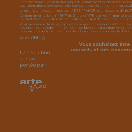
L’adresse email ci-dessous, fait l’objet d’un traitement de données person
Les informations sont conservées pendant la durée strictement nécessaire
Le destinataire des données sont ARTE FRANCE, les prestataires d’Arte 
Conformément à la loi n° 78-17 du 6 janvier 1978 relative à l’informatique
un droit d’accès, un droit de rectification, un droit d’opposition, un droit à
Pour exercer vos droits, vous pouvez envoyer un message électronique à 
Les-Moulineaux Cedex - France. Merci de bien vouloir conformément à la l
réponse. Une réclamation auprès de la Commission nationale de l’Informat
Audioblog
Vous souhaitez être 
conseils et des événem
Une solution
sonore
portée par