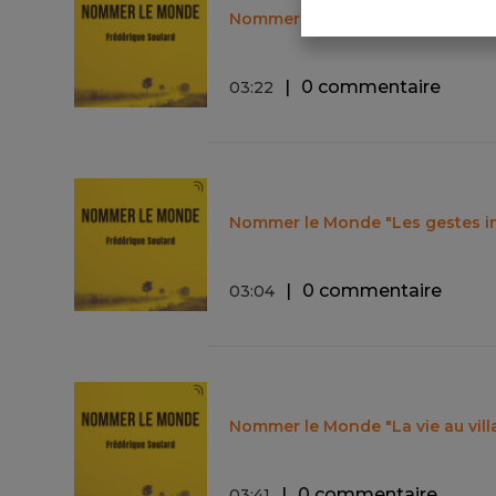
Nommer le Monde "La liberté"
0 commentaire
03
:
22
Nommer le Monde "Les gestes in
0 commentaire
03
:
04
Nommer le Monde "La vie au vill
0 commentaire
03
:
41