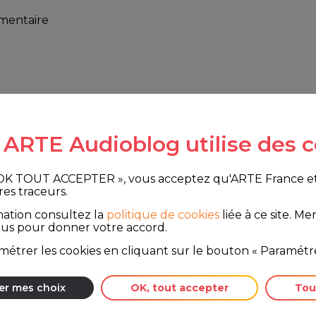
mmentaire
e ARTE Audioblog utilise des c
 OK TOUT ACCEPTER », vous acceptez qu'ARTE France et le
res traceurs.
 islandais"
mation consultez la
politique de cookies
liée à ce site.
Merc
ous pour donner votre accord.
étrer les cookies en cliquant sur le bouton « Paramétre
er mes choix
OK, tout accepter
Tou