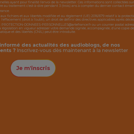
nelles ayant pour finalité l’envoi de la
newsletter
. Ces informations sont collectées s
 au traitement c’est-à-dire pendant 3 (trois) ans à compter du dernier contact émanan
France.
, aux fichiers et aux libertés modifiée et au règlement (UE) 2016/679 relatif à la protec
 l’effacement (droit à l’oubli), un droit de définir des directives applicables après décès,
:
PROTECTION-DONNEES-PERSONNELLES@artefrance.fr
ou un courrier postal adres
égislation en vigueur adresser votre demande signée, accompagnée, d’une copie de piè
ique et des libertés (CNIL) peut être introduite.
informé des actualités des audioblogs, de nos
ents ?
Inscrivez-vous dès maintenant à la
newsletter
Je m'inscris