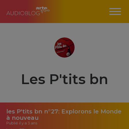
Les P'tits bn
les P'tits bn n°27: Explorons le Monde
à nouveau
Publié
il y a 3 ans