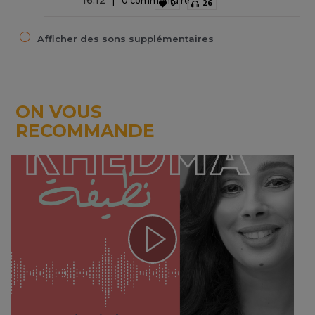
16
:
12
0 commentaire
0
26
Afficher des sons supplémentaires
ON VOUS
RECOMMANDE