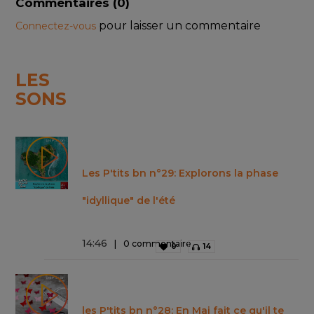
Commentaires (
0
)
pour laisser un commentaire
Connectez-vous
LES
SONS
Les P'tits bn n°29: Explorons la phase
"idyllique" de l'été
14
:
46
0 commentaire
0
14
les P'tits bn n°28: En Mai fait ce qu'il te