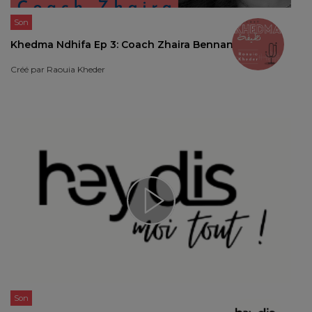
Son
Khedma Ndhifa Ep 3: Coach Zhaira Bennani
Créé par
Raouia Kheder
Son