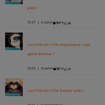
plaît !
15
:
27
0 commentaire
0
26
Les P'tits bn n°26: Imposteur.e, c'est
grave docteur ?
16
:
53
0 commentaire
0
31
Les P'tits bn n°25: S'aimer enfin !