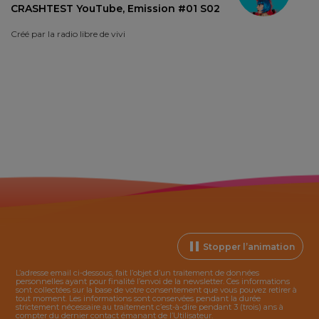
CRASHTEST YouTube, Emission #01 S02
Créé par
la radio libre de vivi
Stopper l’animation
L’adresse email ci-dessous, fait l’objet d’un traitement de données
personnelles ayant pour finalité l’envoi de la
newsletter
. Ces informations
sont collectées sur la base de votre consentement que vous pouvez retirer à
tout moment. Les informations sont conservées pendant la durée
strictement nécessaire au traitement c’est-à-dire pendant 3 (trois) ans à
compter du dernier contact émanant de l’Utilisateur.