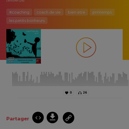
Lectures (26)
#coaching
coach de vie
bien etre
printemps
les petits bonheurs
0
26
Partager