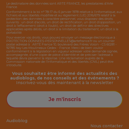
Le destinataire des données sont ARTE FRANCE, les prestataires d’Arte
France.
Conformément à la loi n° 78-17 du 6 janvier 1978 relative à l’informatique, aux
fichiers et aux libertés modifiée et au règlement (UE) 2016/679 relatif à la
protection des données à caractère personnel, vous disposez des droits
suivants : un droit d’accès, un droit de rectification, un droit d’opposition, un
droit à l’effacement (droit à l’oubli), un droit de définir des directives
applicables après décès, un droit à la limitation du traitement, un droit à la
portabilité.
Pour exercer vos droits, vous pouvez envoyer un message électronique à :
PROTECTION-DONNEES-PERSONNELLES@artefrance.fr
ou un courrier
postal adressé à : ARTE France 10, boulevard des Frères Voisin - CS 60281 -
92785 Issy-Les-Moulineaux Cedex - France. Merci de bien vouloir
conformément à la législation en vigueur adresser votre demande signée,
accompagnée, d’une copie de pièce d’identité et de préciser l’adresse à
laquelle devra parvenir la réponse. Une réclamation auprès de la
Commission nationale de l’Informatique et des libertés (CNIL) peut être
introduite.
Vous souhaitez être informé des actualités des
audioblogs, de nos conseils et des événements ?
Inscrivez-vous dès maintenant à la
newsletter
Je m'inscris
Audioblog
Nous contacter