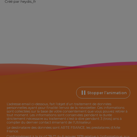
Créé par
heydis_fr
Stopper l’animation
L’adresse email ci-dessous, fait l’objet d’un traitement de données
personnelles ayant pour finalité l’envoi de la
newsletter
. Ces informations
sont collectées sur la base de votre consentement que vous pouvez retirer à
tout moment. Les informations sont conservées pendant la durée
strictement nécessaire au traitement c’est-à-dire pendant 3 (trois) ans à
compter du dernier contact émanant de l’Utilisateur.
Le destinataire des données sont ARTE FRANCE, les prestataires d’Arte
France.
Conformément à la loi n° 78-17 du 6 janvier 1978 relative à l’informatique, aux