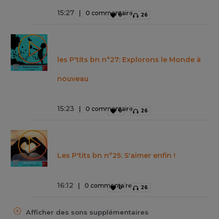
15
:
27
0 commentaire
0
26
les P'tits bn n°27: Explorons le Monde à
nouveau
15
:
23
0 commentaire
0
26
Les P'tits bn n°25: S'aimer enfin !
16
:
12
0 commentaire
0
26
Afficher des sons supplémentaires