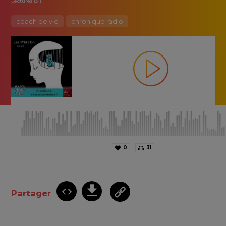
Lectures (31)
coach de vie
chronique radio
0
31
Partager