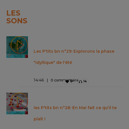
LES
SONS
Les P'tits bn n°29: Explorons la phase
"idyllique" de l'été
14
:
46
0 commentaire
0
14
les P'tits bn n°28: En Mai fait ce qu'il te
plaît !