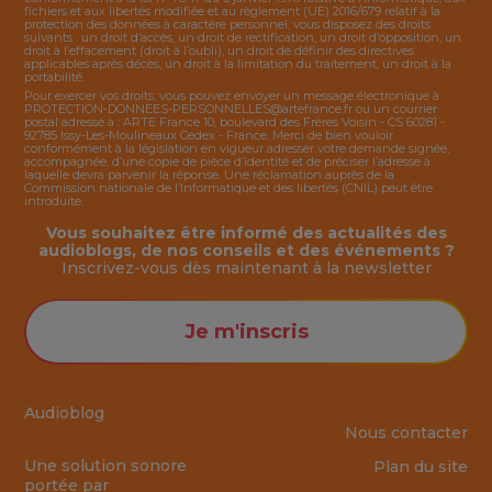
fichiers et aux libertés modifiée et au règlement (UE) 2016/679 relatif à la
protection des données à caractère personnel, vous disposez des droits
suivants : un droit d’accès, un droit de rectification, un droit d’opposition, un
droit à l’effacement (droit à l’oubli), un droit de définir des directives
applicables après décès, un droit à la limitation du traitement, un droit à la
portabilité.
Pour exercer vos droits, vous pouvez envoyer un message électronique à :
PROTECTION-DONNEES-PERSONNELLES@artefrance.fr
ou un courrier
postal adressé à : ARTE France 10, boulevard des Frères Voisin - CS 60281 -
92785 Issy-Les-Moulineaux Cedex - France. Merci de bien vouloir
conformément à la législation en vigueur adresser votre demande signée,
accompagnée, d’une copie de pièce d’identité et de préciser l’adresse à
laquelle devra parvenir la réponse. Une réclamation auprès de la
Commission nationale de l’Informatique et des libertés (CNIL) peut être
introduite.
Vous souhaitez être informé des actualités des
audioblogs, de nos conseils et des événements ?
Inscrivez-vous dès maintenant à la
newsletter
Je m'inscris
Audioblog
Nous contacter
Une solution sonore
Plan du site
portée par