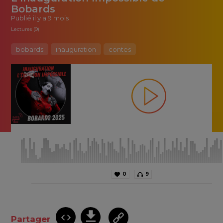
Bobards
Publié
il y a 9 mois
Lectures (9)
bobards
inauguration
contes
0
9
Partager