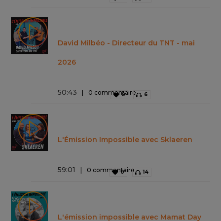
David Milbéo - Directeur du TNT - mai
2026
50
:
43
0 commentaire
0
6
L'Émission Impossible avec Sklaeren
59
:
01
0 commentaire
0
14
L'émission impossible avec Mamat Day