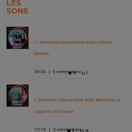
LES
SONS
L' émission impossible avec Lenaïc
Eberlin
58
:
06
0 commentaire
0
1
L'émission impossible avec Blanche Le
Liepvre, conteuse
1
:
0
:
05
0 commentaire
0
14