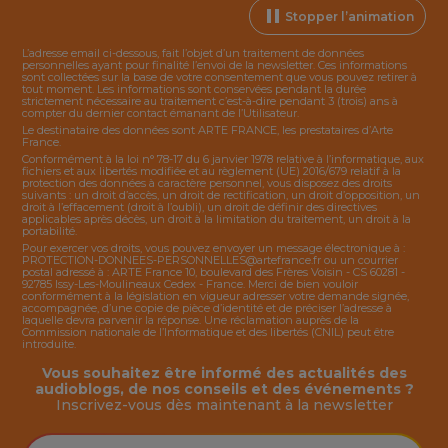
Stopper l’animation
L’adresse email ci-dessous, fait l’objet d’un traitement de données
personnelles ayant pour finalité l’envoi de la
newsletter
. Ces informations
sont collectées sur la base de votre consentement que vous pouvez retirer à
tout moment. Les informations sont conservées pendant la durée
strictement nécessaire au traitement c’est-à-dire pendant 3 (trois) ans à
compter du dernier contact émanant de l’Utilisateur.
Le destinataire des données sont ARTE FRANCE, les prestataires d’Arte
France.
Conformément à la loi n° 78-17 du 6 janvier 1978 relative à l’informatique, aux
fichiers et aux libertés modifiée et au règlement (UE) 2016/679 relatif à la
protection des données à caractère personnel, vous disposez des droits
suivants : un droit d’accès, un droit de rectification, un droit d’opposition, un
droit à l’effacement (droit à l’oubli), un droit de définir des directives
applicables après décès, un droit à la limitation du traitement, un droit à la
portabilité.
Pour exercer vos droits, vous pouvez envoyer un message électronique à :
PROTECTION-DONNEES-PERSONNELLES@artefrance.fr
ou un courrier
postal adressé à : ARTE France 10, boulevard des Frères Voisin - CS 60281 -
92785 Issy-Les-Moulineaux Cedex - France. Merci de bien vouloir
conformément à la législation en vigueur adresser votre demande signée,
accompagnée, d’une copie de pièce d’identité et de préciser l’adresse à
laquelle devra parvenir la réponse. Une réclamation auprès de la
Commission nationale de l’Informatique et des libertés (CNIL) peut être
introduite.
Vous souhaitez être informé des actualités des
audioblogs, de nos conseils et des événements ?
Inscrivez-vous dès maintenant à la
newsletter