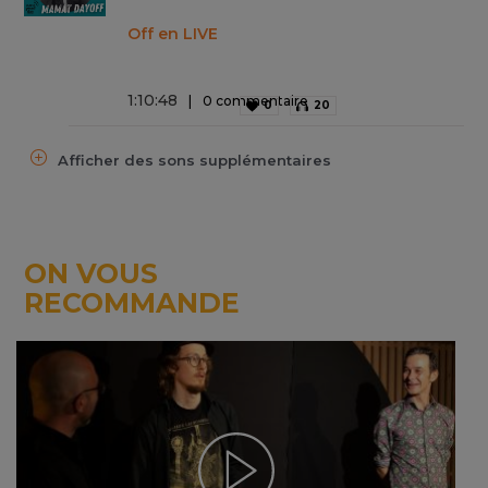
Off en LIVE
1
:
10
:
48
0 commentaire
0
20
Afficher des sons supplémentaires
ON VOUS
RECOMMANDE