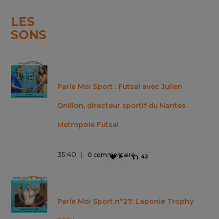
LES
SONS
Parle Moi Sport : Futsal avec Julien
Onillon, directeur sportif du Nantes
Metropole Futsal
35
:
40
0 commentaire
0
42
Parle Moi Sport n°27: Laponie Trophy