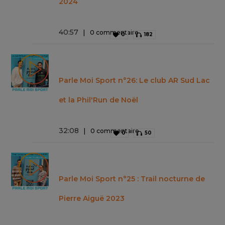
2024
40
:
57
0 commentaire
0
182
Parle Moi Sport n°26: Le club AR Sud Lac
et la Phil'Run de Noël
32
:
08
0 commentaire
0
50
Parle Moi Sport n°25 : Trail nocturne de
Pierre Aiguë 2023