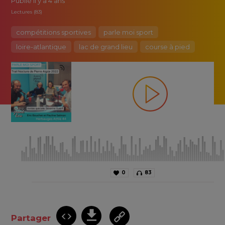
Publié
il y a 4 ans
Lectures (83)
compétitions sportives
parle moi sport
loire-atlantique
lac de grand lieu
course à pied
0
83
Partager