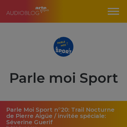
Parle moi Sport
Parle Moi Sport n°20: Trail Nocturne
de Pierre Aigüe / invitée spéciale:
Séverine Guerif