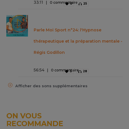
33
:
11
0 commentaire
0
25
Parle Moi Sport n°24: l'Hypnose
thérapeutique et la préparation mentale -
Régis Godillon
56
:
54
0 commentaire
0
28
Afficher des sons supplémentaires
ON VOUS
RECOMMANDE