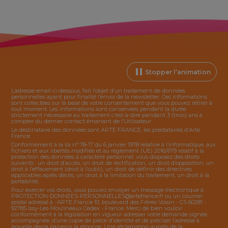
Stopper l’animation
L’adresse email ci-dessous, fait l’objet d’un traitement de données
personnelles ayant pour finalité l’envoi de la
newsletter
. Ces informations
sont collectées sur la base de votre consentement que vous pouvez retirer à
tout moment. Les informations sont conservées pendant la durée
strictement nécessaire au traitement c’est-à-dire pendant 3 (trois) ans à
compter du dernier contact émanant de l’Utilisateur.
Le destinataire des données sont ARTE FRANCE, les prestataires d’Arte
France.
Conformément à la loi n° 78-17 du 6 janvier 1978 relative à l’informatique, aux
fichiers et aux libertés modifiée et au règlement (UE) 2016/679 relatif à la
protection des données à caractère personnel, vous disposez des droits
suivants : un droit d’accès, un droit de rectification, un droit d’opposition, un
droit à l’effacement (droit à l’oubli), un droit de définir des directives
applicables après décès, un droit à la limitation du traitement, un droit à la
portabilité.
Pour exercer vos droits, vous pouvez envoyer un message électronique à :
PROTECTION-DONNEES-PERSONNELLES@artefrance.fr
ou un courrier
postal adressé à : ARTE France 10, boulevard des Frères Voisin - CS 60281 -
92785 Issy-Les-Moulineaux Cedex - France. Merci de bien vouloir
conformément à la législation en vigueur adresser votre demande signée,
accompagnée, d’une copie de pièce d’identité et de préciser l’adresse à
laquelle devra parvenir la réponse. Une réclamation auprès de la