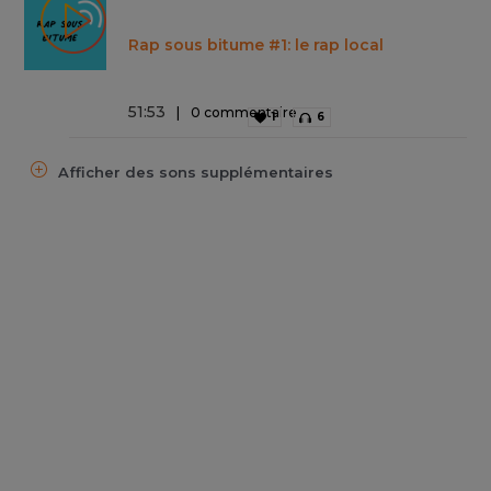
Rap sous bitume #1: le rap local
51
:
53
0 commentaire
1
6
Afficher des sons supplémentaires