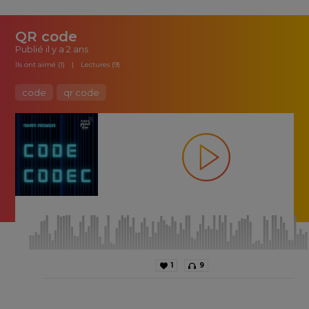
QR code
Publié
il y a 2 ans
Ils ont aimé (1)
Lectures (9)
code
qr code
1
9