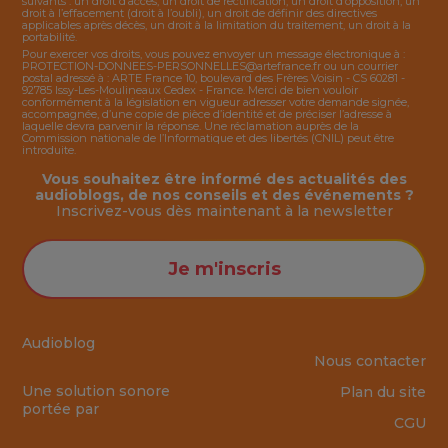
suivants : un droit d’accès, un droit de rectification, un droit d’opposition, un
droit à l’effacement (droit à l’oubli), un droit de définir des directives
applicables après décès, un droit à la limitation du traitement, un droit à la
portabilité.
Pour exercer vos droits, vous pouvez envoyer un message électronique à :
PROTECTION-DONNEES-PERSONNELLES@artefrance.fr
ou un courrier
postal adressé à : ARTE France 10, boulevard des Frères Voisin - CS 60281 -
92785 Issy-Les-Moulineaux Cedex - France. Merci de bien vouloir
conformément à la législation en vigueur adresser votre demande signée,
accompagnée, d’une copie de pièce d’identité et de préciser l’adresse à
laquelle devra parvenir la réponse. Une réclamation auprès de la
Commission nationale de l’Informatique et des libertés (CNIL) peut être
introduite.
Vous souhaitez être informé des actualités des
audioblogs, de nos conseils et des événements ?
Inscrivez-vous dès maintenant à la
newsletter
Je m'inscris
Audioblog
Nous contacter
Une solution sonore
Plan du site
portée par
CGU