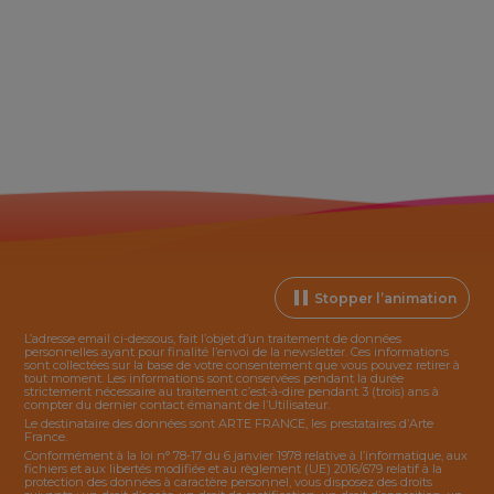
Stopper l’animation
L’adresse email ci-dessous, fait l’objet d’un traitement de données
personnelles ayant pour finalité l’envoi de la
newsletter
. Ces informations
sont collectées sur la base de votre consentement que vous pouvez retirer à
tout moment. Les informations sont conservées pendant la durée
strictement nécessaire au traitement c’est-à-dire pendant 3 (trois) ans à
compter du dernier contact émanant de l’Utilisateur.
Le destinataire des données sont ARTE FRANCE, les prestataires d’Arte
France.
Conformément à la loi n° 78-17 du 6 janvier 1978 relative à l’informatique, aux
fichiers et aux libertés modifiée et au règlement (UE) 2016/679 relatif à la
protection des données à caractère personnel, vous disposez des droits