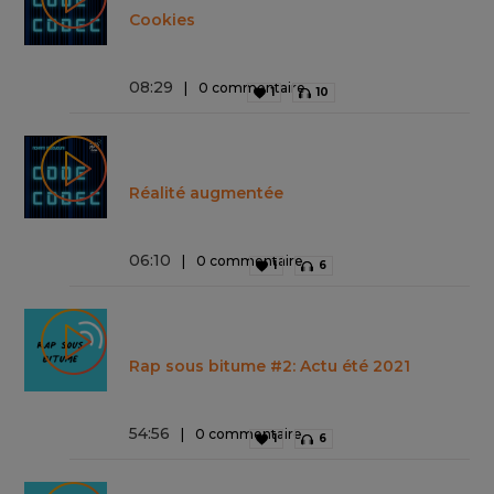
Cookies
08
:
29
0 commentaire
1
10
Réalité augmentée
06
:
10
0 commentaire
1
6
Rap sous bitume #2: Actu été 2021
54
:
56
0 commentaire
1
6