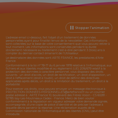
Stopper l’animation
L’adresse email ci-dessous, fait l’objet d’un traitement de données
personnelles ayant pour finalité l’envoi de la
newsletter
. Ces informations
sont collectées sur la base de votre consentement que vous pouvez retirer à
tout moment. Les informations sont conservées pendant la durée
strictement nécessaire au traitement c’est-à-dire pendant 3 (trois) ans à
compter du dernier contact émanant de l’Utilisateur.
Le destinataire des données sont ARTE FRANCE, les prestataires d’Arte
France.
Conformément à la loi n° 78-17 du 6 janvier 1978 relative à l’informatique, aux
fichiers et aux libertés modifiée et au règlement (UE) 2016/679 relatif à la
protection des données à caractère personnel, vous disposez des droits
suivants : un droit d’accès, un droit de rectification, un droit d’opposition, un
droit à l’effacement (droit à l’oubli), un droit de définir des directives
applicables après décès, un droit à la limitation du traitement, un droit à la
portabilité.
Pour exercer vos droits, vous pouvez envoyer un message électronique à :
PROTECTION-DONNEES-PERSONNELLES@artefrance.fr
ou un courrier
postal adressé à : ARTE France 10, boulevard des Frères Voisin - CS 60281 -
92785 Issy-Les-Moulineaux Cedex - France. Merci de bien vouloir
conformément à la législation en vigueur adresser votre demande signée,
accompagnée, d’une copie de pièce d’identité et de préciser l’adresse à
laquelle devra parvenir la réponse. Une réclamation auprès de la
Commission nationale de l’Informatique et des libertés (CNIL) peut être
introduite.