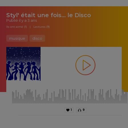
Styl' était une fois... le Disco
Publié
il y a 3 ans
Ils ont aimé (1)
Lectures (9)
musique
disco
1
9