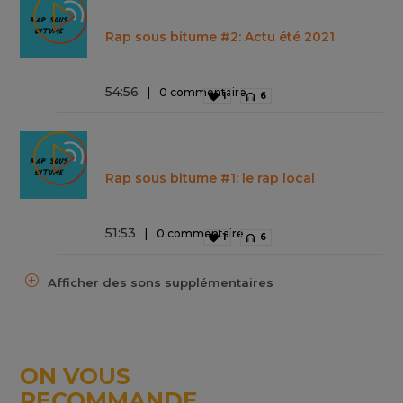
Rap sous bitume #2: Actu été 2021
54
:
56
0 commentaire
1
6
Rap sous bitume #1: le rap local
51
:
53
0 commentaire
1
6
Afficher des sons supplémentaires
ON VOUS
RECOMMANDE