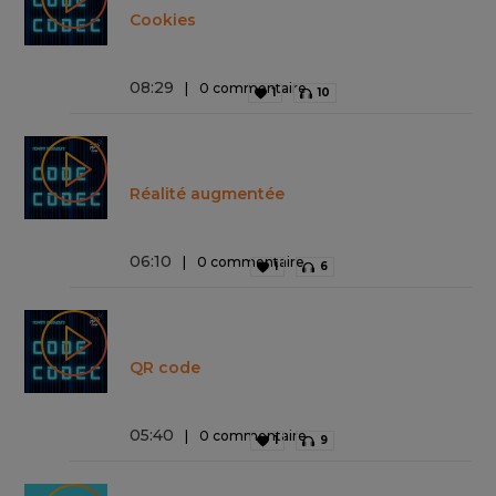
Cookies
08
:
29
0 commentaire
1
10
Réalité augmentée
06
:
10
0 commentaire
1
6
QR code
05
:
40
0 commentaire
1
9