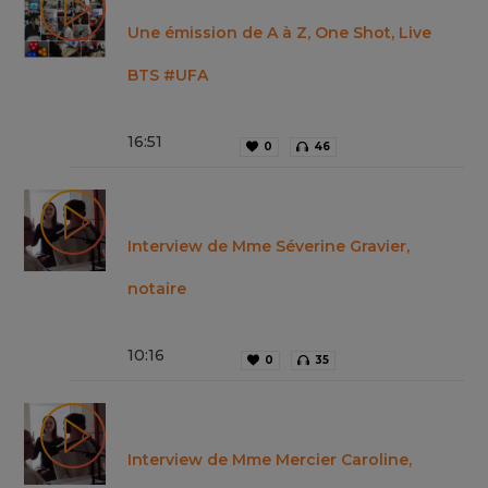
Une émission de A à Z, One Shot, Live
BTS #UFA
16
:
51
0
46
Interview de Mme Séverine Gravier,
notaire
10
:
16
0
35
Interview de Mme Mercier Caroline,