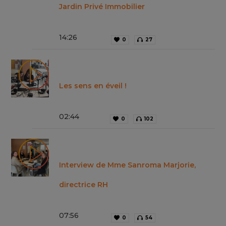
Jardin Privé Immobilier
14
:
26
0
27
Les sens en éveil !
02
:
44
0
102
Interview de Mme Sanroma Marjorie,
directrice RH
07
:
56
0
54