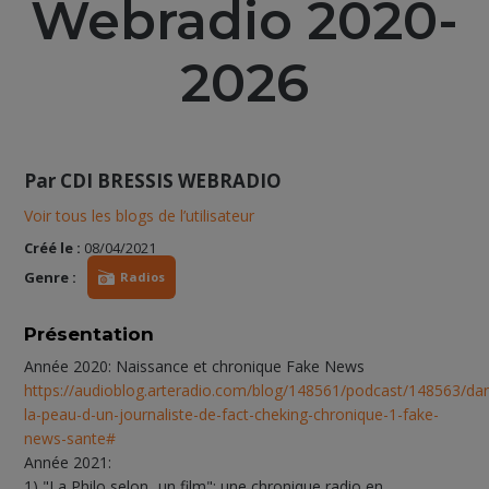
Webradio 2020-
2026
Par
CDI BRESSIS WEBRADIO
Voir tous les blogs de l’utilisateur
Créé le :
08/04/2021
Genre :
Radios
Présentation
Année 2020: Naissance et chronique Fake News
https://audioblog.arteradio.com/blog/148561/podcast/148563/da
la-peau-d-un-journaliste-de-fact-cheking-chronique-1-fake-
news-sante#
Année 2021:
1) "La Philo selon...un film": une chronique radio en