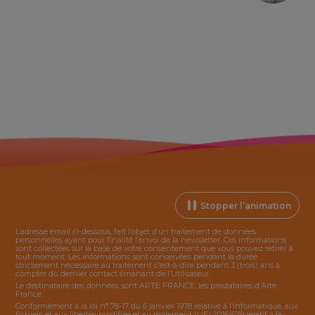
Stopper l’animation
L’adresse email ci-dessous, fait l’objet d’un traitement de données
personnelles ayant pour finalité l’envoi de la
newsletter
. Ces informations
sont collectées sur la base de votre consentement que vous pouvez retirer à
tout moment. Les informations sont conservées pendant la durée
strictement nécessaire au traitement c’est-à-dire pendant 3 (trois) ans à
compter du dernier contact émanant de l’Utilisateur.
Le destinataire des données sont ARTE FRANCE, les prestataires d’Arte
France.
Conformément à la loi n° 78-17 du 6 janvier 1978 relative à l’informatique, aux
fichiers et aux libertés modifiée et au règlement (UE) 2016/679 relatif à la