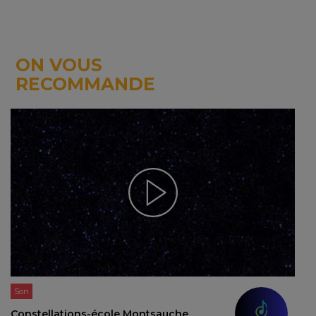
ON VOUS
RECOMMANDE
Son
Constellations-école Montsauche