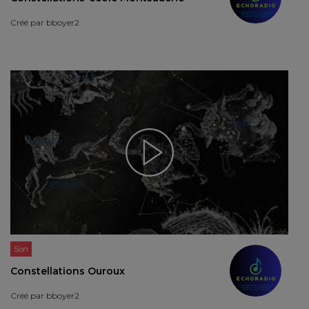
Créé par
bboyer2
Son
Constellations Ouroux
Créé par
bboyer2