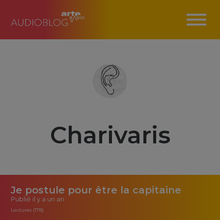
Charivaris
Je postule pour être la capitaine
Publié
il y a un an
Lectures (178)