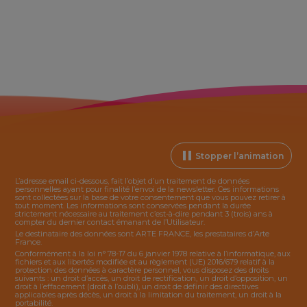
Stopper l’animation
L’adresse email ci-dessous, fait l’objet d’un traitement de données
personnelles ayant pour finalité l’envoi de la
newsletter
. Ces informations
sont collectées sur la base de votre consentement que vous pouvez retirer à
tout moment. Les informations sont conservées pendant la durée
strictement nécessaire au traitement c’est-à-dire pendant 3 (trois) ans à
compter du dernier contact émanant de l’Utilisateur.
Le destinataire des données sont ARTE FRANCE, les prestataires d’Arte
France.
Conformément à la loi n° 78-17 du 6 janvier 1978 relative à l’informatique, aux
fichiers et aux libertés modifiée et au règlement (UE) 2016/679 relatif à la
protection des données à caractère personnel, vous disposez des droits
suivants : un droit d’accès, un droit de rectification, un droit d’opposition, un
droit à l’effacement (droit à l’oubli), un droit de définir des directives
applicables après décès, un droit à la limitation du traitement, un droit à la
portabilité.