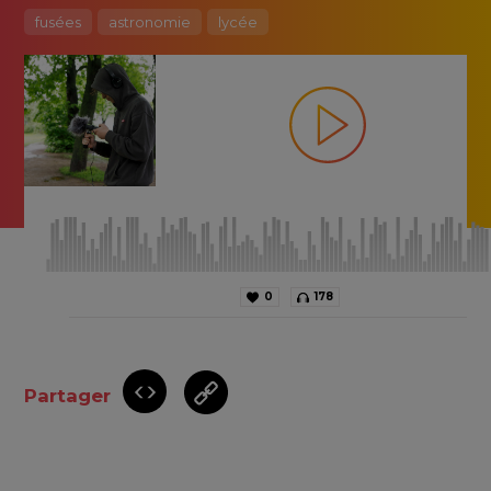
fusées
astronomie
lycée
0
178
Partager