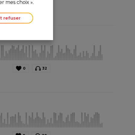
0
20
r mes choix ».
t refuser
0
32