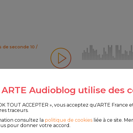
es de seconde 10 /
e ARTE Audioblog utilise des c
 OK TOUT ACCEPTER », vous acceptez qu'ARTE France et le
res traceurs.
es de seconde 10,
mation consultez la
politique de cookies
liée à ce site.
Merc
ous pour donner votre accord.