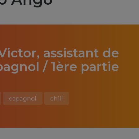
Victor, assistant de
agnol / 1ère partie
espagnol
chili