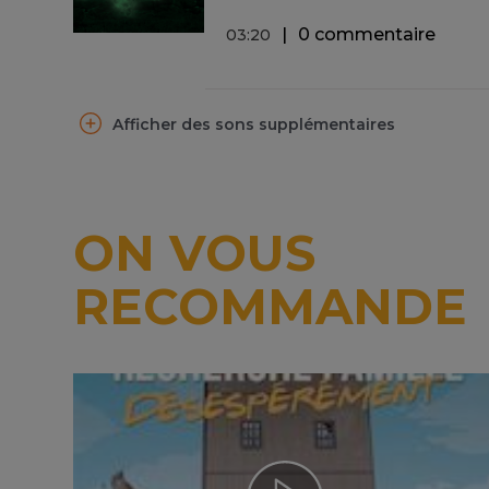
0 commentaire
03
:
20
Afficher des sons supplémentaires
ON VOUS
RECOMMANDE