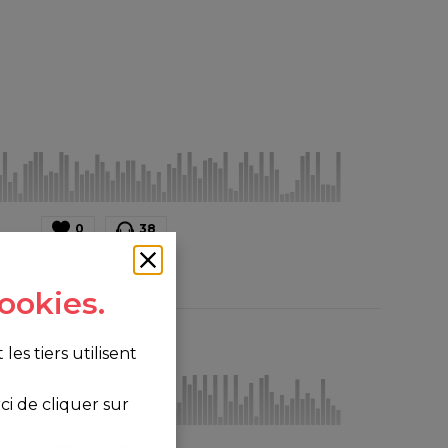
0
38
ookies.
s tiers utilisent
i de cliquer sur