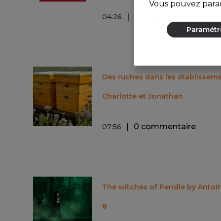
Vous pouvez param
0 commentaire
04
:
26
Paramétr
Des ruches dans les établisseme
Charlotte et Jonathan
0 commentaire
07
:
56
The witches of Pendle by Antoin
8