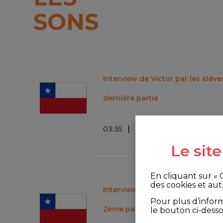
SONS
Interview de Victor par les élèv
dernière partie
0 commentaire
03
:
35
Le sit
En cliquant sur «
des cookies et aut
Interview de Victor par les élèv
Pour plus d’infor
2ème partie
le bouton ci-dess