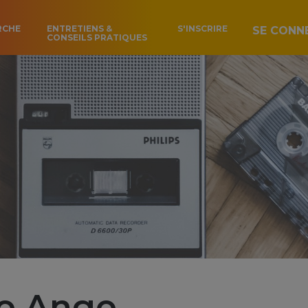
RCHE
ENTRETIENS &
S'INSCRIRE
SE CONN
CONSEILS PRATIQUES
o Ango