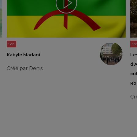
Son
So
Kabyle Madani
Les
d'
Créé par
Denis
cul
Ro
Cr