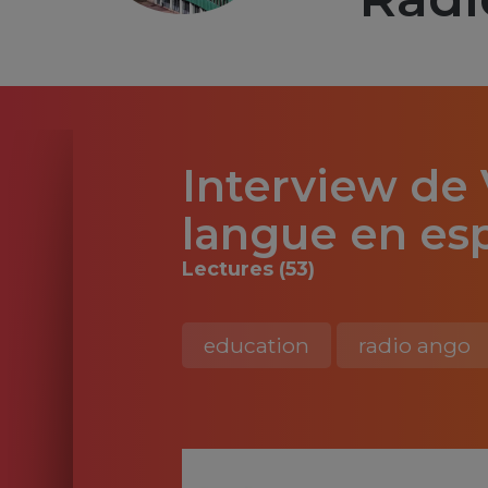
Interview de 
langue en esp
Lectures (53)
education
radio ango