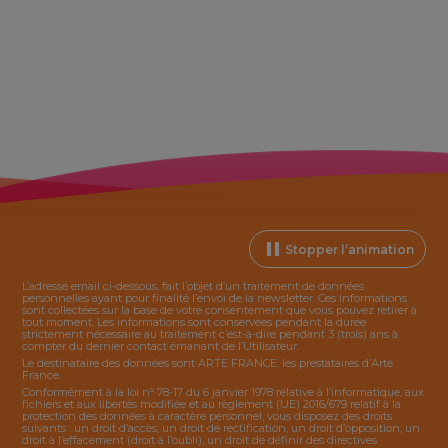
Stopper l’animation
L’adresse email ci-dessous, fait l’objet d’un traitement de données
personnelles ayant pour finalité l’envoi de la
newsletter
. Ces informations
sont collectées sur la base de votre consentement que vous pouvez retirer à
tout moment. Les informations sont conservées pendant la durée
strictement nécessaire au traitement c’est-à-dire pendant 3 (trois) ans à
compter du dernier contact émanant de l’Utilisateur.
Le destinataire des données sont ARTE FRANCE, les prestataires d’Arte
France.
Conformément à la loi n° 78-17 du 6 janvier 1978 relative à l’informatique, aux
fichiers et aux libertés modifiée et au règlement (UE) 2016/679 relatif à la
protection des données à caractère personnel, vous disposez des droits
suivants : un droit d’accès, un droit de rectification, un droit d’opposition, un
droit à l’effacement (droit à l’oubli), un droit de définir des directives