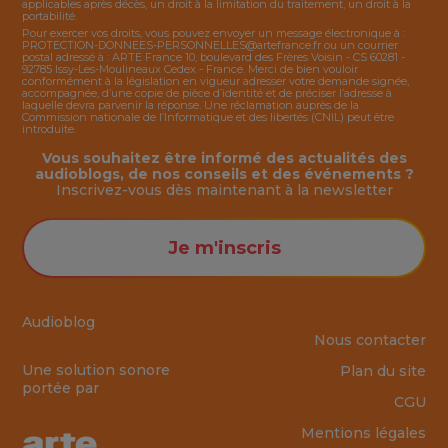
applicables après décès, un droit à la limitation du traitement, un droit à la
portabilité.
Pour exercer vos droits, vous pouvez envoyer un message électronique à :
PROTECTION-DONNEES-PERSONNELLES@artefrance.fr
ou un courrier
postal adressé à : ARTE France 10, boulevard des Frères Voisin - CS 60281 -
92785 Issy-Les-Moulineaux Cedex - France. Merci de bien vouloir
conformément à la législation en vigueur adresser votre demande signée,
accompagnée, d’une copie de pièce d’identité et de préciser l’adresse à
laquelle devra parvenir la réponse. Une réclamation auprès de la
Commission nationale de l’Informatique et des libertés (CNIL) peut être
introduite.
Vous souhaitez être informé des actualités des
audioblogs, de nos conseils et des événements ?
Inscrivez-vous dès maintenant à la
newsletter
Je m'inscris
Audioblog
Nous contacter
Une solution sonore
Plan du site
portée par
CGU
Mentions légales