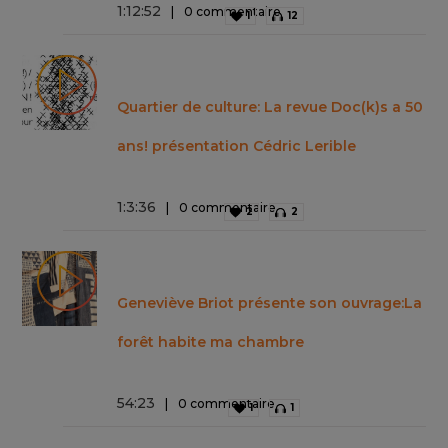
1
:
12
:
52
0 commentaire
1
12
Quartier de culture: La revue Doc(k)s a 50
ans! présentation Cédric Lerible
1
:
3
:
36
0 commentaire
2
2
Geneviève Briot présente son ouvrage:La
forêt habite ma chambre
54
:
23
0 commentaire
1
1