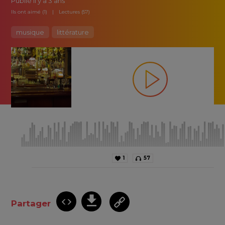
Publié
il y a 3 ans
Ils ont aimé (1)
Lectures (57)
musique
littérature
1
57
Partager