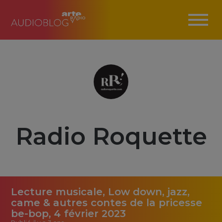
Radio Roquette
Lecture musicale, Low down, jazz,
came & autres contes de la pricesse
be-bop, 4 février 2023