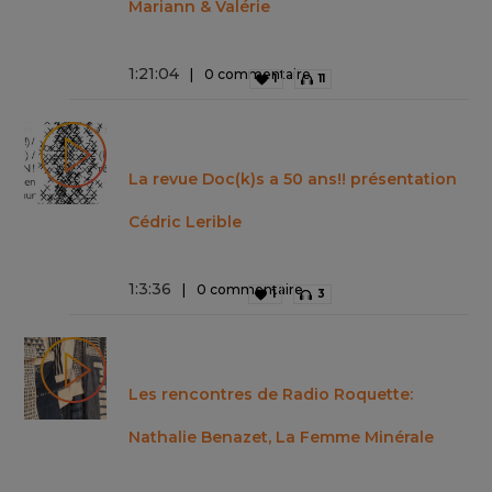
Mariann & Valérie
1
:
21
:
04
0 commentaire
1
11
La revue Doc(k)s a 50 ans!! présentation
Cédric Lerible
1
:
3
:
36
0 commentaire
1
3
Les rencontres de Radio Roquette:
Nathalie Benazet, La Femme Minérale