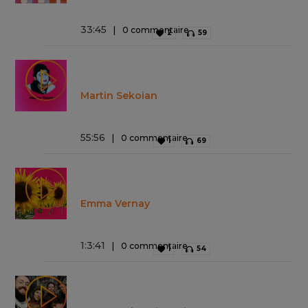
33
:
45
0 commentaire
2
59
Martin Sekoian
55
:
56
0 commentaire
1
69
Emma Vernay
1
:
3
:
41
0 commentaire
1
54