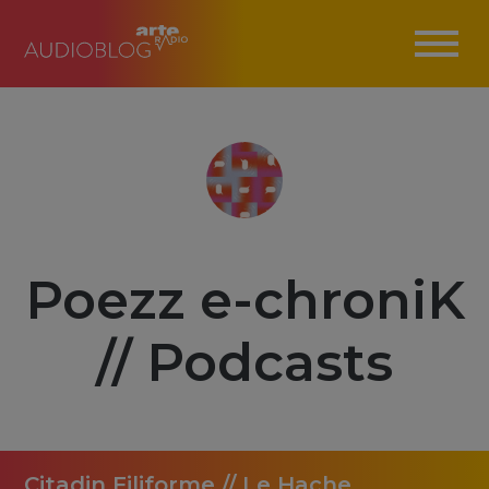
Poezz e-chroniK
// Podcasts
Citadin Filiforme // Le Hache