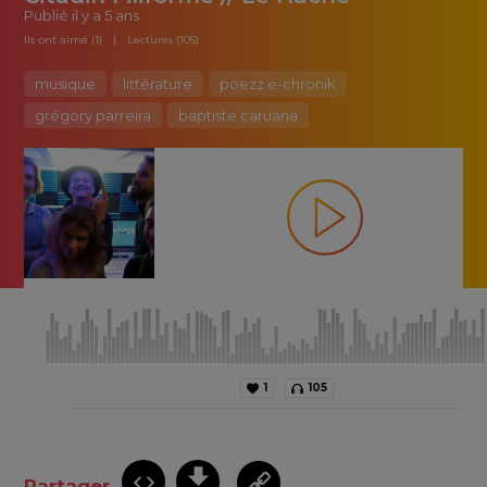
Publié
il y a 5 ans
Ils ont aimé (1)
Lectures (105)
musique
littérature
poezz e-chronik
grégory parreira
baptiste caruana
1
105
Partager