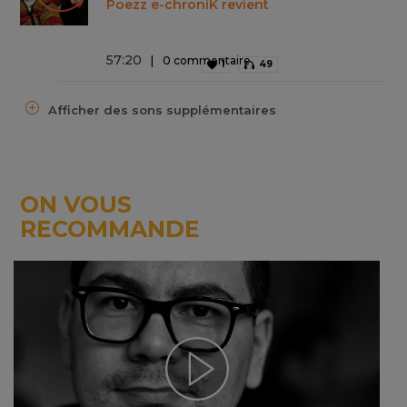
Poezz e-chroniK revient
57
:
20
0 commentaire
1
49
Afficher des sons supplémentaires
ON VOUS
RECOMMANDE