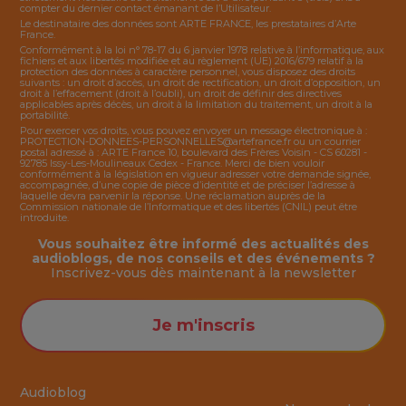
compter du dernier contact émanant de l’Utilisateur.
Le destinataire des données sont ARTE FRANCE, les prestataires d’Arte
France.
Conformément à la loi n° 78-17 du 6 janvier 1978 relative à l’informatique, aux
fichiers et aux libertés modifiée et au règlement (UE) 2016/679 relatif à la
protection des données à caractère personnel, vous disposez des droits
suivants : un droit d’accès, un droit de rectification, un droit d’opposition, un
droit à l’effacement (droit à l’oubli), un droit de définir des directives
applicables après décès, un droit à la limitation du traitement, un droit à la
portabilité.
Pour exercer vos droits, vous pouvez envoyer un message électronique à :
PROTECTION-DONNEES-PERSONNELLES@artefrance.fr
ou un courrier
postal adressé à : ARTE France 10, boulevard des Frères Voisin - CS 60281 -
92785 Issy-Les-Moulineaux Cedex - France. Merci de bien vouloir
conformément à la législation en vigueur adresser votre demande signée,
accompagnée, d’une copie de pièce d’identité et de préciser l’adresse à
laquelle devra parvenir la réponse. Une réclamation auprès de la
Commission nationale de l’Informatique et des libertés (CNIL) peut être
introduite.
Vous souhaitez être informé des actualités des
audioblogs, de nos conseils et des événements ?
Inscrivez-vous dès maintenant à la
newsletter
Je m'inscris
Audioblog