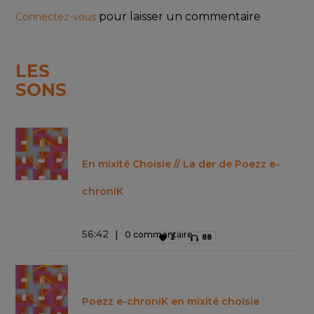
pour laisser un commentaire
Connectez-vous
LES
SONS
En mixité Choisie // La der de Poezz e-
chroniK
56
:
42
0 commentaire
2
88
Poezz e-chroniK en mixité choisie