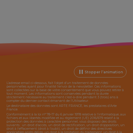
Stopper l’animation
L’adresse email ci-dessous, fait l’objet d’un traitement de données
personnelles ayant pour finalité l’envoi de la
newsletter
. Ces informations
sont collectées sur la base de votre consentement que vous pouvez retirer à
tout moment. Les informations sont conservées pendant la durée
strictement nécessaire au traitement c’est-à-dire pendant 3 (trois) ans à
compter du dernier contact émanant de l’Utilisateur.
Le destinataire des données sont ARTE FRANCE, les prestataires d’Arte
France.
Conformément à la loi n° 78-17 du 6 janvier 1978 relative à l’informatique, aux
fichiers et aux libertés modifiée et au règlement (UE) 2016/679 relatif à la
protection des données à caractère personnel, vous disposez des droits
suivants : un droit d’accès, un droit de rectification, un droit d’opposition, un
droit à l’effacement (droit à l’oubli), un droit de définir des directives
applicables après décès, un droit à la limitation du traitement, un droit à la