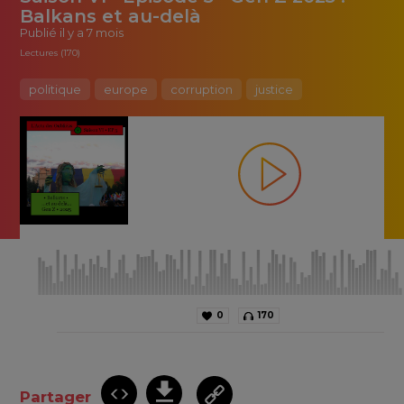
Balkans et au-delà
Publié
il y a 7 mois
Lectures (170)
politique
europe
corruption
justice
0
170
Partager