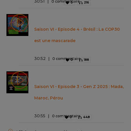
30
:
51
0 commentaire
0
216
Saison VI • Episode 4 • Brésil : La COP30
est une mascarade
30
:
52
0 commentaire
0
188
Saison VI • Episode 3 • Gen Z 2025 : Mada,
Maroc, Pérou
30
:
55
0 commentaire
0
448