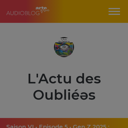
L'Actu des
Oubliéǝs
Saison VI • Episode 5 • Gen Z 2025 :