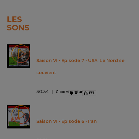
LES
SONS
Saison VI • Episode 7 • USA: Le Nord se
souvient
30
:
34
0 commentaire
0
177
Saison VI • Episode 6 • Iran