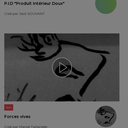
P.I.D "Produit Intérieur Doux"
Créé par
Jack SOUVANT
Son
Forces vives
Créé par
Marcel Taillandier