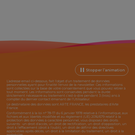
Stopper l’animation
L’adresse email ci-dessous, fait l’objet d’un traitement de données
personnelles ayant pour finalité l’envoi de la
newsletter
. Ces informations
sont collectées sur la base de votre consentement que vous pouvez retirer à
tout moment. Les informations sont conservées pendant la durée
strictement nécessaire au traitement c’est-à-dire pendant 3 (trois) ans à
compter du dernier contact émanant de l’Utilisateur.
Le destinataire des données sont ARTE FRANCE, les prestataires d’Arte
France.
Conformément à la loi n° 78-17 du 6 janvier 1978 relative à l’informatique, aux
fichiers et aux libertés modifiée et au règlement (UE) 2016/679 relatif à la
protection des données à caractère personnel, vous disposez des droits
suivants : un droit d’accès, un droit de rectification, un droit d’opposition, un
droit à l’effacement (droit à l’oubli), un droit de définir des directives
applicables après décès, un droit à la limitation du traitement, un droit à la
portabilité.