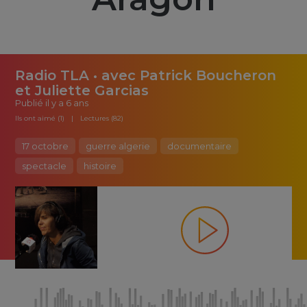
Radio TLA • avec Patrick Boucheron
et Juliette Garcias
Publié
il y a 6 ans
Ils ont aimé (1)
Lectures (82)
17 octobre
guerre algerie
documentaire
spectacle
histoire