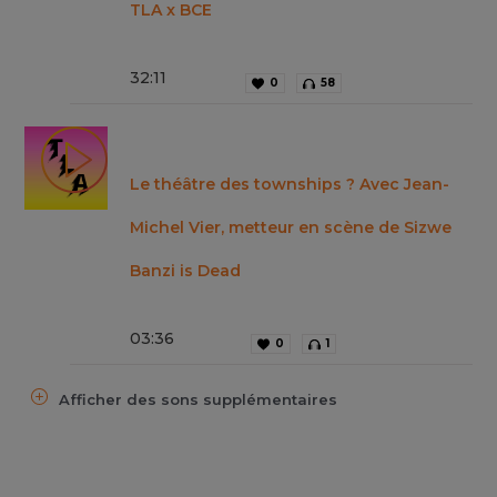
TLA x BCE
32
:
11
0
58
Le théâtre des townships ? Avec Jean-
Michel Vier, metteur en scène de Sizwe
Banzi is Dead
03
:
36
0
1
Afficher des sons supplémentaires